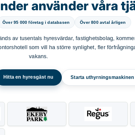
nder använder våra tj
Över 95 000 företag i databasen
Över 800 avtal årligen
nds av tusentals hyresvärdar, fastighetsbolag, kommer
ntorshotell som vill ha större synlighet, fler förfrågnin
vakans.
Hitta en hyresgäst nu
Starta uthyrningsmaskine