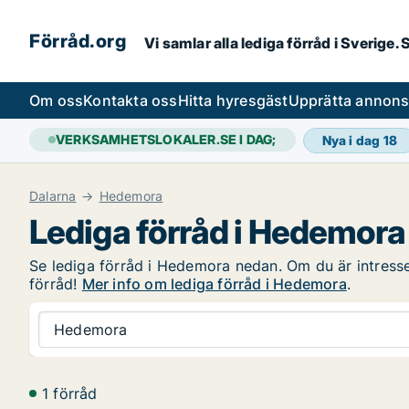
Förråd.org
Vi samlar alla lediga förråd i Sverige
Om oss
Kontakta oss
Hitta hyresgäst
Upprätta annon
VERKSAMHETSLOKALER.SE I DAG;
Nya i dag
18
Dalarna
Hedemora
Lediga förråd i Hedemora
Se lediga förråd i Hedemora nedan. Om du är intressera
förråd!
Mer info om lediga förråd i Hedemora
.
Hedemora
1 förråd