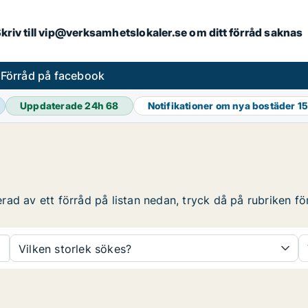
. Skriv till vip@verksamhetslokaler.se om ditt förråd saknas
s
Förråd på facebook
Uppdaterade 24h
68
Notifikationer om nya bostäder
15
d av ett förråd på listan nedan, tryck då på rubriken för 
Vilken storlek sökes?