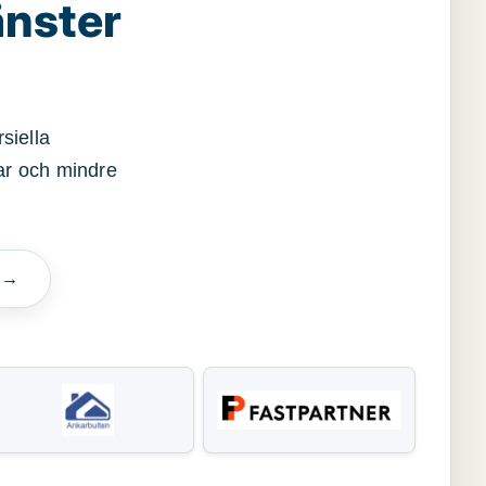
änster
siella
gar och mindre
n →