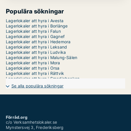
Populära sökningar
Lagerlokaler att hyra i Avesta
Lagerlokaler att hyra i Borlänge
Lagerlokaler att hyra i Falun
Lagerlokaler att hyra i Gagnef
Lagerlokaler att hyra i Hedemora
Lagerlokaler att hyra i Leksand
Lagerlokaler att hyra i Ludvika
Lagerlokaler att hyra i Malung-Sälen
Lagerlokaler att hyra i Mora
Lagerlokaler att hyra i Orsa
Lagerlokaler att hyra i Rättvik
Lagerlokaler att hyra i Smedjebacken
Lagerlokaler att hyra i Säter
Se alla populära sökningar
Lagerlokaler att hyra i Vansbro
Lagerlokaler att hyra i Älvdalen
Lagerlokaler till salu i Avesta
Lagerlokaler till salu i Borlänge
Lagerlokaler till salu i Falun
Lagerlokaler till salu i Gagnef
Förråd.org
Lagerlokaler till salu i Hedemora
c/o Verksamhetslokaler.se
Lagerlokaler till salu i Leksand
Mynstersvej 3, Frederiksberg