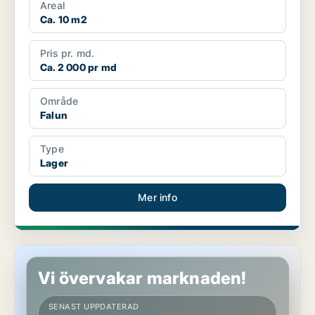
Areal
Ca. 10 m2
Pris pr. md.
Ca. 2 000 pr md
Område
Falun
Type
Lager
Mer info
Lager i Falun
Vi övervakar marknaden!
SENAST UPPDATERAD