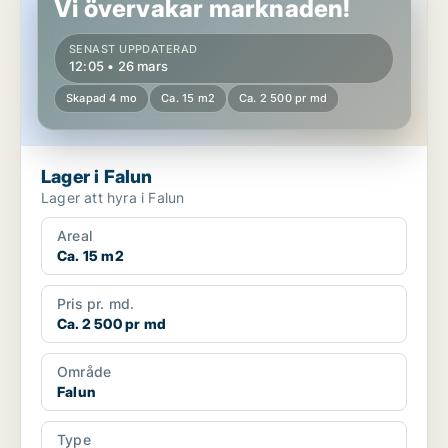
Vi övervakar marknaden!
SENAST UPPDATERAD
12:05 • 26 mars
Skapad 4 mo
Ca. 15 m2
Ca. 2 500 pr md
Lager i Falun
Lager att hyra i Falun
Areal
Ca. 15 m2
Pris pr. md.
Ca. 2 500 pr md
Område
Falun
Type