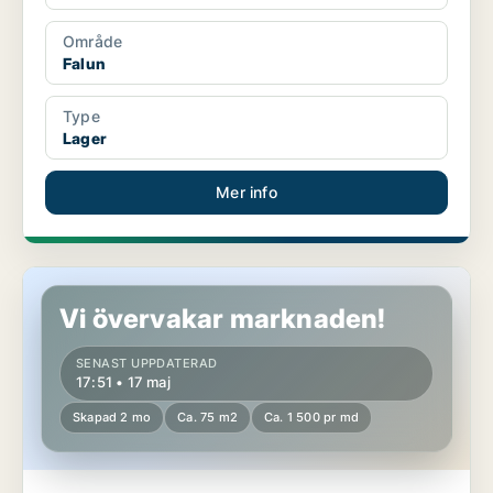
Område
Falun
Type
Lager
Mer info
Lager i Falun
Vi övervakar marknaden!
SENAST UPPDATERAD
17:51 • 17 maj
Skapad 2 mo
Ca. 75 m2
Ca. 1 500 pr md