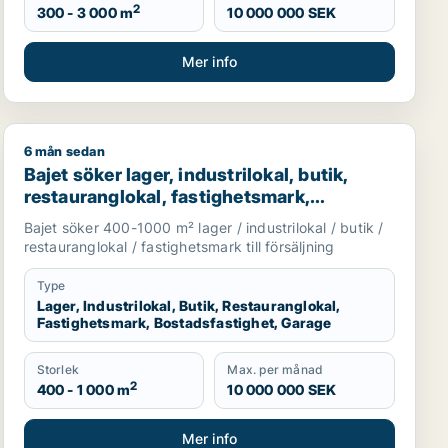
2
300 - 3 000 m
10 000 000 SEK
Mer info
6 mån sedan
garage till salu i Malmö Centrum
Bajet söker lager, industrilokal, butik, restaurangloka
Bajet söker lager, industrilokal, butik,
restauranglokal, fastighetsmark,
bostadsfastighet eller garage till salu i
Bajet söker 400-1000 m² lager / industrilokal / butik /
Lomma, Lund eller Malmö Centrum m.fl.
restauranglokal / fastighetsmark till försäljning
Type
Lager, Industrilokal, Butik, Restauranglokal,
Fastighetsmark, Bostadsfastighet, Garage
Storlek
Max. per månad
2
400 - 1 000 m
10 000 000 SEK
Mer info