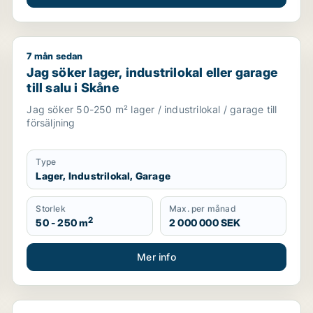
7 mån sedan
till salu i Malmö Centrum, Limhamn/Bunkeflo eller Hyllie
Jag söker lager, industrilokal eller garage till salu i 
Jag söker lager, industrilokal eller garage
till salu i Skåne
Jag söker 50-250 m² lager / industrilokal / garage till
försäljning
Type
Lager, Industrilokal, Garage
Storlek
Max. per månad
2
50 - 250 m
2 000 000 SEK
Mer info