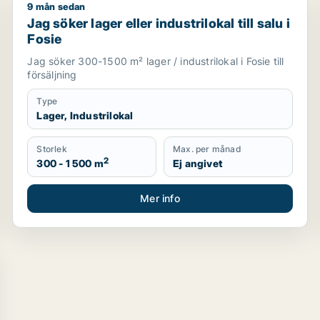
9 mån sedan
d eller Malmö
Jag söker lager eller industrilokal till salu i Fosie
Jag söker lager eller industrilokal till salu i
Fosie
Jag söker 300-1500 m² lager / industrilokal i Fosie till
försäljning
Type
Lager, Industrilokal
Storlek
Max. per månad
2
300 - 1 500 m
Ej angivet
Mer info
almö Centrum, Kirseberg eller Husie m.fl.