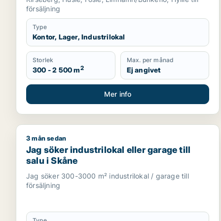
försäljning
Type
Kontor, Lager, Industrilokal
Storlek
Max. per månad
2
300 - 2 500 m
Ej angivet
Mer info
3 mån sedan
Jag söker industrilokal eller garage till salu i Skån
Jag söker industrilokal eller garage till
salu i Skåne
Jag söker 300-3000 m² industrilokal / garage till
försäljning
Type