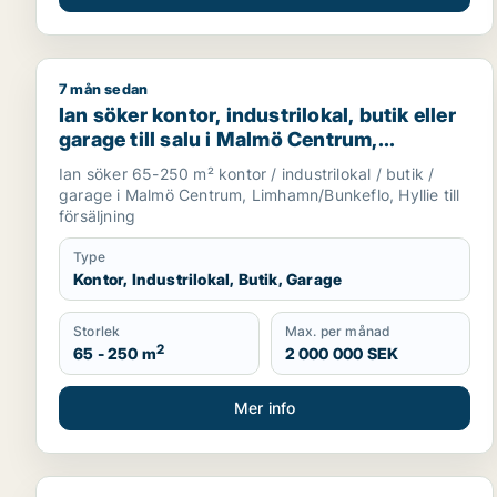
7 mån sedan
Ian söker kontor, industrilokal, butik eller garage 
Ian söker kontor, industrilokal, butik eller
garage till salu i Malmö Centrum,
Limhamn/Bunkeflo eller Hyllie
Ian söker 65-250 m² kontor / industrilokal / butik /
garage i Malmö Centrum, Limhamn/Bunkeflo, Hyllie till
försäljning
Type
Kontor, Industrilokal, Butik, Garage
Storlek
Max. per månad
2
65 - 250 m
2 000 000 SEK
Mer info