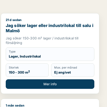
21 d sedan
l för uthyrning i Kirseberg, Husie eller Fosie m.fl.
Jag söker lager eller industrilokal till salu i Malmö
Jag söker lager eller industrilokal till salu i
Malmö
Jag söker 150-300 m² lager / industrilokal till
försäljning
Type
Lager, Industrilokal
Storlek
Max. per månad
2
150 - 300 m
Ej angivet
Mer info
1 mån sedan
r fastighetsmark till salu i Malmö
Matilda söker lager, industrilokal eller showroom för