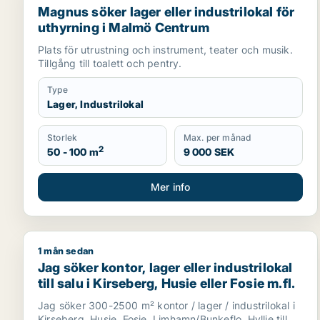
Magnus söker lager eller industrilokal för
uthyrning i Malmö Centrum
Plats för utrustning och instrument, teater och musik.
Tillgång till toalett och pentry.
Type
Lager, Industrilokal
Storlek
Max. per månad
2
50 - 100 m
9 000 SEK
Mer info
1 mån sedan
Jag söker kontor, lager eller industrilokal till salu i
Jag söker kontor, lager eller industrilokal
till salu i Kirseberg, Husie eller Fosie m.fl.
Jag söker 300-2500 m² kontor / lager / industrilokal i
Kirseberg, Husie, Fosie, Limhamn/Bunkeflo, Hyllie till