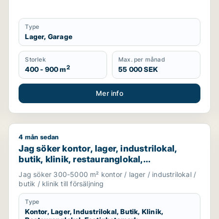
Type
Lager, Garage
Storlek
Max. per månad
2
400 - 900 m
55 000 SEK
Mer info
4 mån sedan
e
Jag söker kontor, lager, industrilokal, butik, klinik, 
Jag söker kontor, lager, industrilokal,
butik, klinik, restauranglokal,
fastighetsmark, bostadsfastighet, hotell
Jag söker 300-5000 m² kontor / lager / industrilokal /
eller garage till salu i Malmö
butik / klinik till försäljning
Type
Kontor, Lager, Industrilokal, Butik, Klinik,