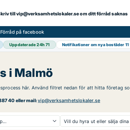
. Skriv till vip@verksamhetslokaler.se om ditt förråd saknas
s
Förråd på facebook
Uppdaterade 24h
71
Notifikationer om nya bostäder
11
es i Malmö
gsprocess här. Använd filtret nedan för att hitta företag 
87 40 eller mail:
vip@verksamhetslokaler.se
p...
Vill du hyra ut eller sälja dina