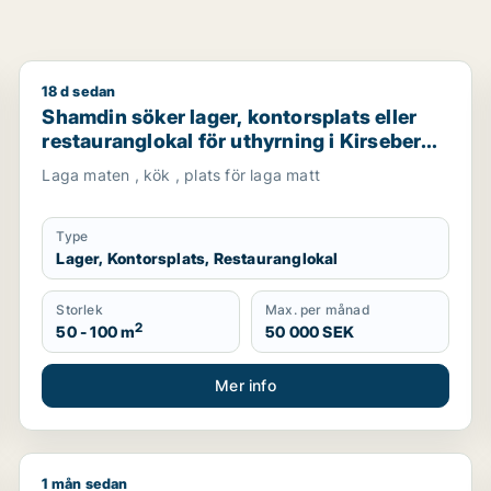
18 d sedan
 i Malmö Centrum, Kirseberg eller Husie m.fl.
Shamdin söker lager, kontorsplats eller restaurangloka
Shamdin söker lager, kontorsplats eller
restauranglokal för uthyrning i Kirseberg,
Husie eller Fosie m.fl.
Laga maten , kök , plats för laga matt
Type
Lager, Kontorsplats, Restauranglokal
Storlek
Max. per månad
2
50 - 100 m
50 000 SEK
Mer info
1 mån sedan
ng i Malmö Centrum
Zoran söker lager, industrilokal, restauranglokal elle