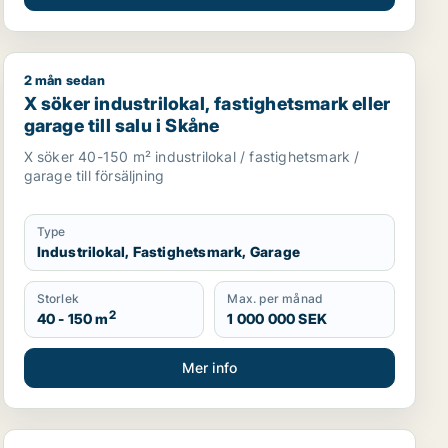
2 mån sedan
Skåne
X söker industrilokal, fastighetsmark eller garage till s
X söker industrilokal, fastighetsmark eller
garage till salu i Skåne
X söker 40-150 m² industrilokal / fastighetsmark /
garage till försäljning
Type
Industrilokal, Fastighetsmark, Garage
Storlek
Max. per månad
2
40 - 150 m
1 000 000 SEK
Mer info