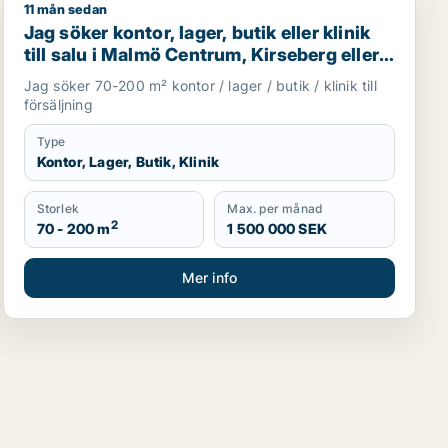
11 mån sedan
Jag söker kontor, lager, butik eller klinik till salu i M
Jag söker kontor, lager, butik eller klinik
till salu i Malmö Centrum, Kirseberg eller
Husie m.fl.
Jag söker 70-200 m² kontor / lager / butik / klinik till
försäljning
Type
Kontor, Lager, Butik, Klinik
Storlek
Max. per månad
2
70 - 200 m
1 500 000 SEK
Mer info