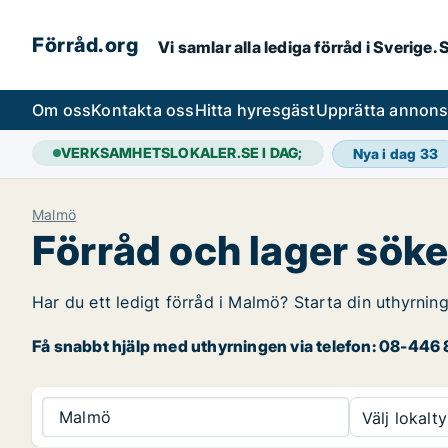
Förråd.org
Vi samlar alla lediga förråd i Sverige
Om oss
Kontakta oss
Hitta hyresgäst
Upprätta annon
VERKSAMHETSLOKALER.SE I DAG;
Nya i dag
33
Malmö
Förråd och lager sök
Har du ett ledigt förråd i Malmö? Starta din uthyrnin
Få snabbt hjälp med uthyrningen via telefon: 08-446 8
Malmö
Välj lokalty