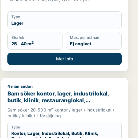
Type
Lager
Storlek
Max. per månad
2
25 - 40 m
Ej angivet
Mer info
4 mån sedan
restauranglokal, fastighetsmark, bostadsfastighet, hotell ell
Sam söker kontor, lager, industrilokal, butik, klinik, re
Sam söker kontor, lager, industrilokal,
butik, klinik, restauranglokal,
fastighetsmark, bostadsfastighet, hotell
Sam söker 20-500 m² kontor / lager / industrilokal /
eller garage till salu i Malmö
butik / klinik till försäljning
Type
Kontor, Lager, Industrilokal, Butik, Klinik,