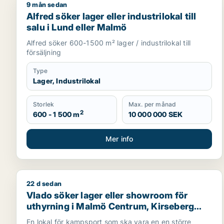
9 mån sedan
Alfred söker lager eller industrilokal till salu i Lun
Alfred söker lager eller industrilokal till
salu i Lund eller Malmö
Alfred söker 600-1500 m² lager / industrilokal till
försäljning
Type
Lager, Industrilokal
Storlek
Max. per månad
2
600 - 1 500 m
10 000 000 SEK
Mer info
22 d sedan
Vlado söker lager eller showroom för uthyrning i M
Vlado söker lager eller showroom för
uthyrning i Malmö Centrum, Kirseberg
eller Husie m.fl.
En lokal för kampsport som ska vara en en större