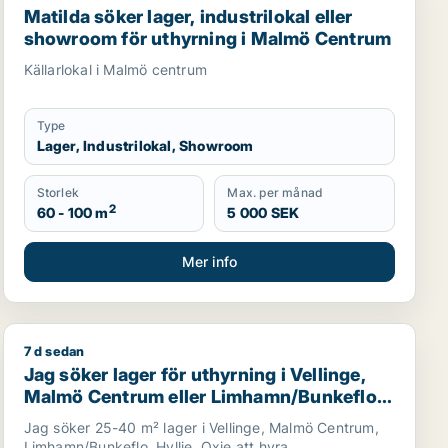
Matilda söker lager, industrilokal eller
showroom för uthyrning i Malmö Centrum
Källarlokal i Malmö centrum
Type
Lager, Industrilokal, Showroom
Storlek
Max. per månad
2
60 - 100 m
5 000 SEK
Mer info
7 d sedan
, Staffanstorp eller Burlöv m.fl.
Jag söker lager för uthyrning i Vellinge, Malmö Centru
Jag söker lager för uthyrning i Vellinge,
Malmö Centrum eller Limhamn/Bunkeflo
m.fl.
Jag söker 25-40 m² lager i Vellinge, Malmö Centrum,
Limhamn/Bunkeflo, Hyllie, Oxie att hyra