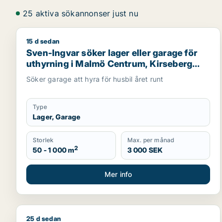
25 aktiva sökannonser just nu
15 d sedan
Sven-Ingvar söker lager eller garage för uthyrning
Sven-Ingvar söker lager eller garage för
uthyrning i Malmö Centrum, Kirseberg
eller Husie m.fl.
Söker garage att hyra för husbil året runt
Type
Lager, Garage
Storlek
Max. per månad
2
50 - 1 000 m
3 000 SEK
Mer info
25 d sedan
Magnus söker lager eller industrilokal för uthyrni