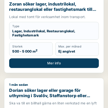
Zoran söker lager, industrilokal,
restauranglokal eller fastighetsmark till
salu i Malmö
Lokal med tomt för verksamhet inom transport.
Type
Lager, Industrilokal, Restauranglokal,
Fastighetsmark
Storlek
Max. per månad
2
500 - 5 000 m
Ej angivet
Mer info
1 mån sedan
 Kirseberg, Husie eller Fosie m.fl.
Dorian söker lager eller garage för uthyrning i Svalöv
Dorian söker lager eller garage för
uthyrning i Svalöv, Staffanstorp eller
Burlöv m.fl.
Ska va till en billhall gärna en liten verkstad me en lyft