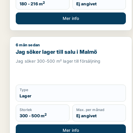
2
180 - 216 m
Ej angivet
Mer info
6 mån sedan
Jag söker lager till salu i Malmö
Jag söker lager till salu i Malmö
Jag söker 300-500 m² lager till försäljning
Type
Lager
Storlek
Max. per månad
2
300 - 500 m
Ej angivet
Mer info