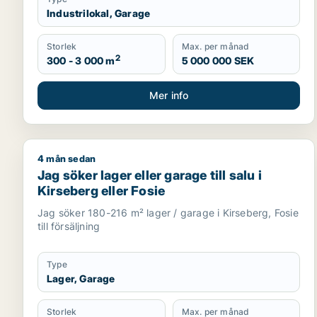
Industrilokal, Garage
Storlek
Max. per månad
2
300 - 3 000 m
5 000 000 SEK
Mer info
4 mån sedan
Jag söker lager eller garage till salu i Kirseberg ell
Jag söker lager eller garage till salu i
Kirseberg eller Fosie
Jag söker 180-216 m² lager / garage i Kirseberg, Fosie
till försäljning
Type
Lager, Garage
Storlek
Max. per månad