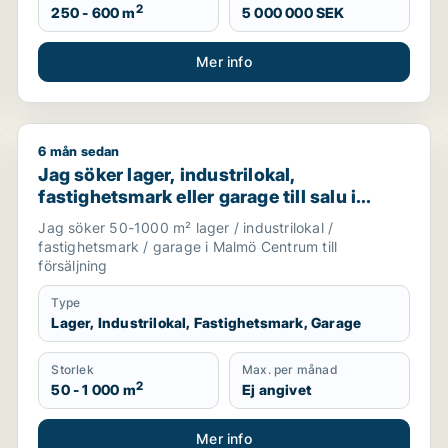
2
250 - 600 m
5 000 000 SEK
Mer info
6 mån sedan
Jag söker lager, industrilokal, fastighetsmark eller 
Jag söker lager, industrilokal,
fastighetsmark eller garage till salu i
Malmö Centrum
Jag söker 50-1000 m² lager / industrilokal /
fastighetsmark / garage i Malmö Centrum till
försäljning
Type
Lager, Industrilokal, Fastighetsmark, Garage
Storlek
Max. per månad
2
50 - 1 000 m
Ej angivet
Mer info