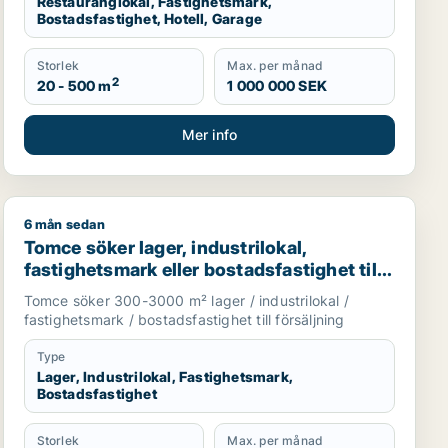
Restauranglokal, Fastighetsmark,
Bostadsfastighet, Hotell, Garage
Storlek
Max. per månad
2
20 - 500 m
1 000 000 SEK
Mer info
6 mån sedan
garage till salu i Skåne
Tomce söker lager, industrilokal, fastighetsmark eller bo
Tomce söker lager, industrilokal,
fastighetsmark eller bostadsfastighet till
salu i Staffanstorp, Burlöv eller Vellinge
Tomce söker 300-3000 m² lager / industrilokal /
m.fl.
fastighetsmark / bostadsfastighet till försäljning
Type
Lager, Industrilokal, Fastighetsmark,
Bostadsfastighet
Storlek
Max. per månad