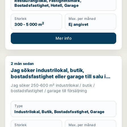
Restauranglokal, Fastighetsmark,
Bostadsfastighet, Hotell, Garage
Storlek
Max. per månad
2
300 - 5 000 m
Ej angivet
Mer info
2 mån sedan
er Fosie
Jag söker industrilokal, butik, bostadsfastighet eller 
Jag söker industrilokal, butik,
bostadsfastighet eller garage till salu i
Skåne
Jag söker 250-600 m² industrilokal / butik /
bostadsfastighet / garage till försäljning
Type
Industrilokal, Butik, Bostadsfastighet, Garage
Storlek
Max. per månad