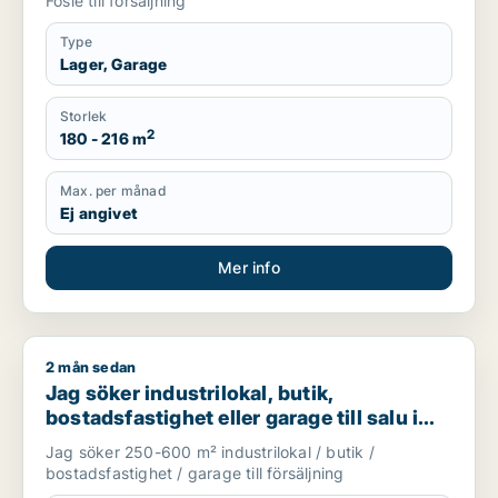
Fosie till försäljning
Type
Lager, Garage
Storlek
2
180 - 216 m
Max. per månad
Ej angivet
Mer info
2 mån sedan
Jag söker industrilokal, butik, bostadsfastighet eller garage t
Jag söker industrilokal, butik,
bostadsfastighet eller garage till salu i
Skåne
Jag söker 250-600 m² industrilokal / butik /
bostadsfastighet / garage till försäljning