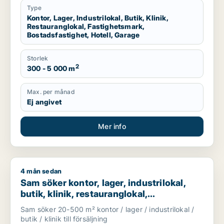
Type
Kontor, Lager, Industrilokal, Butik, Klinik,
Restauranglokal, Fastighetsmark,
Bostadsfastighet, Hotell, Garage
Storlek
2
300 - 5 000 m
Max. per månad
Ej angivet
Mer info
4 mån sedan
Sam söker kontor, lager, industrilokal, butik, klinik, restaura
Sam söker kontor, lager, industrilokal,
butik, klinik, restauranglokal,
fastighetsmark, bostadsfastighet, hotell
Sam söker 20-500 m² kontor / lager / industrilokal /
eller garage till salu i Malmö
butik / klinik till försäljning