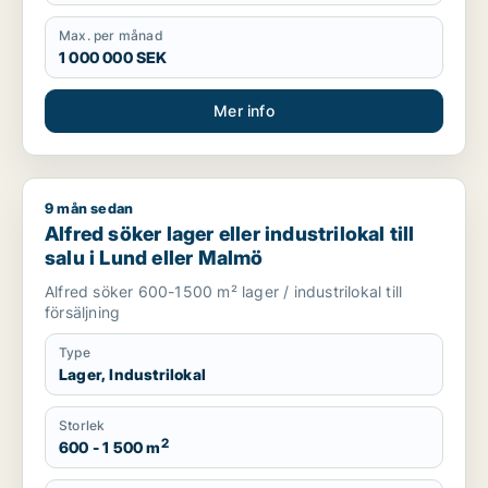
Max. per månad
1 000 000 SEK
Mer info
9 mån sedan
Alfred söker lager eller industrilokal till salu i Lund eller Malm
Alfred söker lager eller industrilokal till
salu i Lund eller Malmö
Alfred söker 600-1500 m² lager / industrilokal till
försäljning
Type
Lager, Industrilokal
Storlek
2
600 - 1 500 m