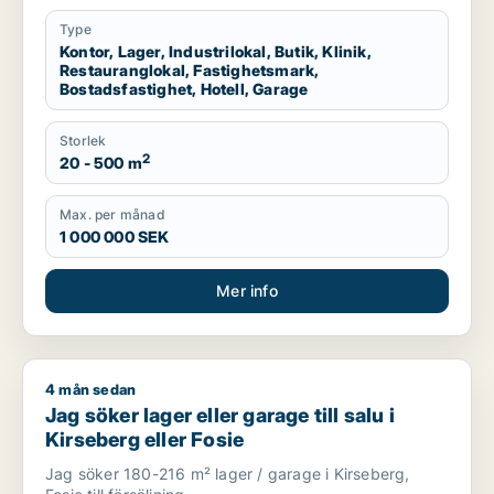
Type
Kontor, Lager, Industrilokal, Butik, Klinik,
Restauranglokal, Fastighetsmark,
Bostadsfastighet, Hotell, Garage
Storlek
2
20 - 500 m
Max. per månad
1 000 000 SEK
Mer info
4 mån sedan
Jag söker lager eller garage till salu i Kirseberg eller Fosie
Jag söker lager eller garage till salu i
Kirseberg eller Fosie
Jag söker 180-216 m² lager / garage i Kirseberg,