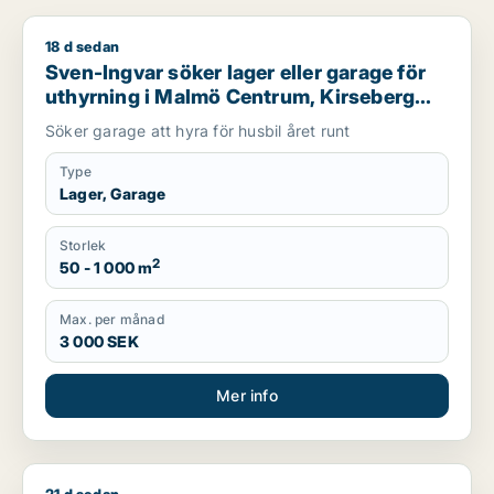
18 d sedan
Sven-Ingvar söker lager eller garage för uthyrning i Malmö C
Sven-Ingvar söker lager eller garage för
uthyrning i Malmö Centrum, Kirseberg
eller Husie m.fl.
Söker garage att hyra för husbil året runt
Type
Lager, Garage
Storlek
2
50 - 1 000 m
Max. per månad
3 000 SEK
Mer info