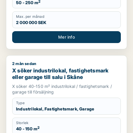
2
50 - 250 m
Max. per månad
2 000 000 SEK
Mer info
2 mån sedan
X söker industrilokal, fastighetsmark eller garage till salu i 
X söker industrilokal, fastighetsmark
eller garage till salu i Skåne
X söker 40-150 m² industrilokal / fastighetsmark /
garage till försäljning
Type
Industrilokal, Fastighetsmark, Garage
Storlek
2
40 - 150 m