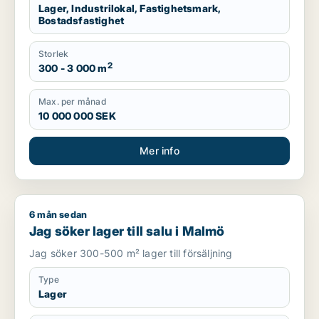
Lager, Industrilokal, Fastighetsmark,
Bostadsfastighet
Storlek
2
300 - 3 000 m
Max. per månad
10 000 000 SEK
Mer info
6 mån sedan
Jag söker lager till salu i Malmö
Jag söker lager till salu i Malmö
Jag söker 300-500 m² lager till försäljning
Type
Lager