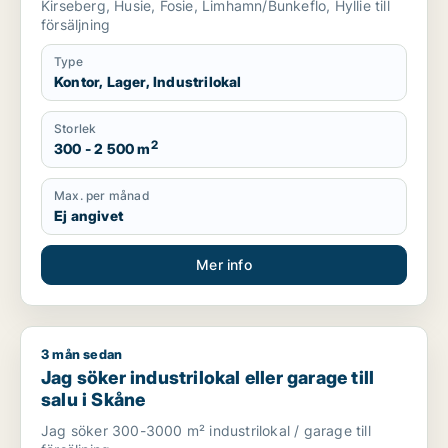
Kirseberg, Husie, Fosie, Limhamn/Bunkeflo, Hyllie till
försäljning
Type
Kontor, Lager, Industrilokal
Storlek
2
300 - 2 500 m
Max. per månad
Ej angivet
Mer info
3 mån sedan
Jag söker industrilokal eller garage till salu i Skåne
Jag söker industrilokal eller garage till
salu i Skåne
Jag söker 300-3000 m² industrilokal / garage till