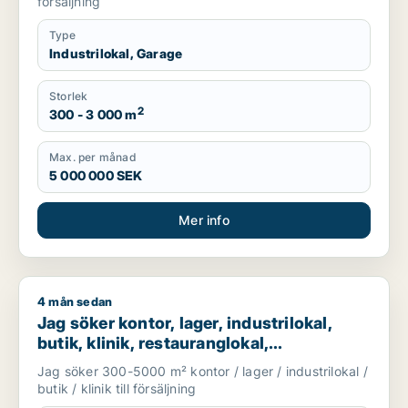
försäljning
Type
Industrilokal, Garage
Storlek
2
300 - 3 000 m
Max. per månad
5 000 000 SEK
Mer info
4 mån sedan
Jag söker kontor, lager, industrilokal, butik, klinik, restauran
Jag söker kontor, lager, industrilokal,
butik, klinik, restauranglokal,
fastighetsmark, bostadsfastighet, hotell
Jag söker 300-5000 m² kontor / lager / industrilokal /
eller garage till salu i Malmö
butik / klinik till försäljning