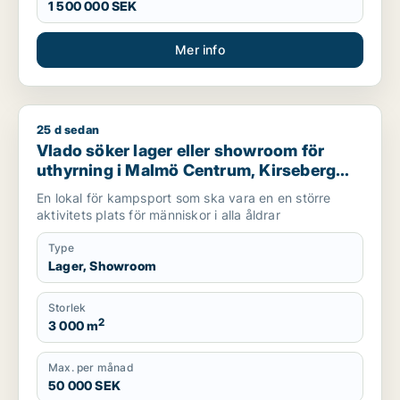
1 500 000 SEK
Mer info
25 d sedan
Vlado söker lager eller showroom för uthyrning i Malmö Centr
Vlado söker lager eller showroom för
uthyrning i Malmö Centrum, Kirseberg
eller Husie m.fl.
En lokal för kampsport som ska vara en en större
aktivitets plats för människor i alla åldrar
Type
Lager, Showroom
Storlek
2
3 000 m
Max. per månad
50 000 SEK