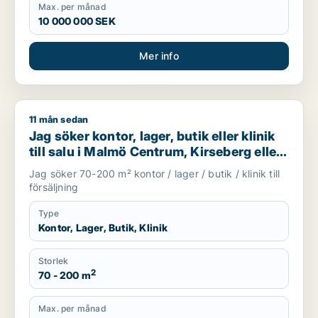
Max. per månad
10 000 000 SEK
Mer info
11 mån sedan
Jag söker kontor, lager, butik eller klinik till salu i Malmö Ce
Jag söker kontor, lager, butik eller klinik
till salu i Malmö Centrum, Kirseberg eller
Husie m.fl.
Jag söker 70-200 m² kontor / lager / butik / klinik till
försäljning
Type
Kontor, Lager, Butik, Klinik
Storlek
2
70 - 200 m
Max. per månad