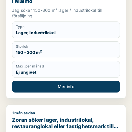
i Malmö
Jag söker 150-300 m² lager / industrilokal till
försäljning
Type
Lager, Industrilokal
Storlek
2
150 - 300 m
Max. per månad
Ej angivet
Mer info
1 mån sedan
Zoran söker lager, industrilokal, restauranglokal eller fastigh
Zoran söker lager, industrilokal,
restauranglokal eller fastighetsmark till