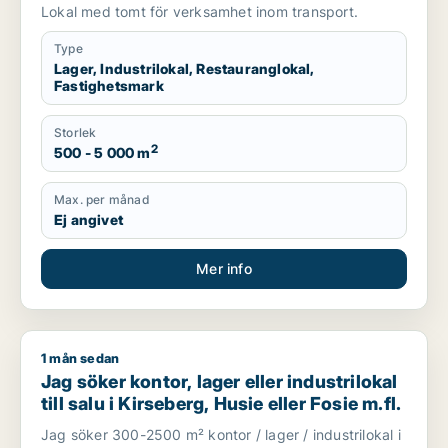
salu i Malmö
Lokal med tomt för verksamhet inom transport.
Type
Lager, Industrilokal, Restauranglokal,
Fastighetsmark
Storlek
2
500 - 5 000 m
Max. per månad
Ej angivet
Mer info
1 mån sedan
Jag söker kontor, lager eller industrilokal till salu i Kirseberg,
Jag söker kontor, lager eller industrilokal
till salu i Kirseberg, Husie eller Fosie m.fl.
Jag söker 300-2500 m² kontor / lager / industrilokal i