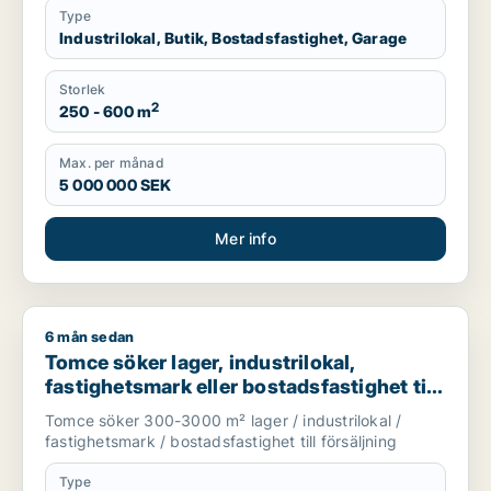
Type
Industrilokal, Butik, Bostadsfastighet, Garage
Storlek
2
250 - 600 m
Max. per månad
5 000 000 SEK
Mer info
6 mån sedan
Tomce söker lager, industrilokal, fastighetsmark eller bostadsfa
Tomce söker lager, industrilokal,
fastighetsmark eller bostadsfastighet till
salu i Staffanstorp, Burlöv eller Vellinge
Tomce söker 300-3000 m² lager / industrilokal /
m.fl.
fastighetsmark / bostadsfastighet till försäljning
Type