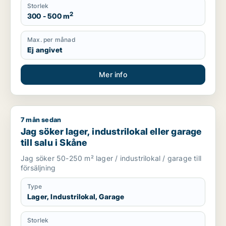
Storlek
2
300 - 500 m
Max. per månad
Ej angivet
Mer info
7 mån sedan
Jag söker lager, industrilokal eller garage till salu i Skåne
Jag söker lager, industrilokal eller garage
till salu i Skåne
Jag söker 50-250 m² lager / industrilokal / garage till
försäljning
Type
Lager, Industrilokal, Garage
Storlek