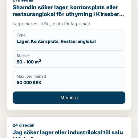
21 d sedan
Shamdin söker lager, kontorsplats eller restauranglokal för ut
Shamdin söker lager, kontorsplats eller
restauranglokal för uthyrning i Kirseberg,
Husie eller Fosie m.fl.
Laga maten , kök , plats för laga matt
Type
Lager, Kontorsplats, Restauranglokal
Storlek
2
50 - 100 m
Max. per månad
50 000 SEK
Mer info
24 d sedan
Jag söker lager eller industrilokal till salu i Malmö
Jag söker lager eller industrilokal till salu