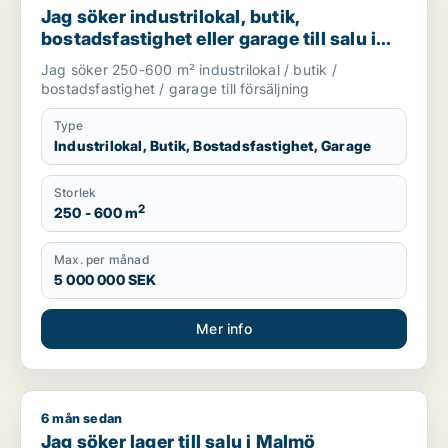
Jag söker industrilokal, butik,
bostadsfastighet eller garage till salu i
Skåne
Jag söker 250-600 m² industrilokal / butik /
bostadsfastighet / garage till försäljning
Type
Industrilokal, Butik, Bostadsfastighet, Garage
Storlek
2
250 - 600 m
Max. per månad
5 000 000 SEK
Mer info
6 mån sedan
Jag söker lager till salu i Malmö
Jag söker lager till salu i Malmö