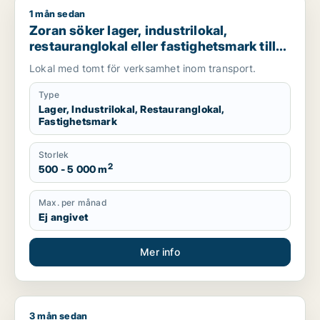
1 mån sedan
Zoran söker lager, industrilokal, restauranglokal eller fastigh
Zoran söker lager, industrilokal,
restauranglokal eller fastighetsmark till
salu i Malmö
Lokal med tomt för verksamhet inom transport.
Type
Lager, Industrilokal, Restauranglokal,
Fastighetsmark
Storlek
2
500 - 5 000 m
Max. per månad
Ej angivet
Mer info
3 mån sedan
Jag söker industrilokal eller garage till salu i Skåne