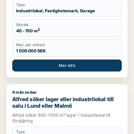
Type
Industrilokal, Fastighetsmark, Garage
Storlek
2
40 - 150 m
Max. per månad
1 000 000 SEK
Mer info
9 mån sedan
Alfred söker lager eller industrilokal till salu i Lund eller Malm
Alfred söker lager eller industrilokal till
salu i Lund eller Malmö
Alfred söker 600-1500 m² lager / industrilokal till
försäljning
Type