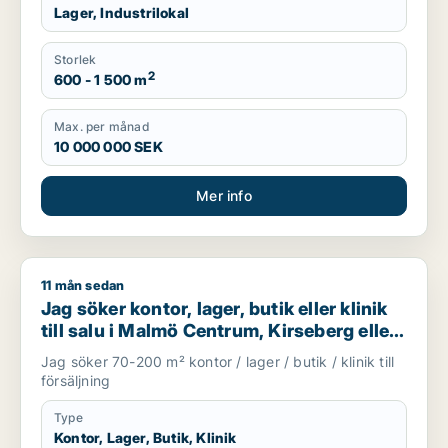
Lager, Industrilokal
Storlek
2
600 - 1 500 m
Max. per månad
10 000 000 SEK
Mer info
11 mån sedan
Jag söker kontor, lager, butik eller klinik till salu i Malmö Ce
Jag söker kontor, lager, butik eller klinik
till salu i Malmö Centrum, Kirseberg eller
Husie m.fl.
Jag söker 70-200 m² kontor / lager / butik / klinik till
försäljning
Type
Kontor, Lager, Butik, Klinik