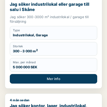
Jag söker industrilokal eller garage till
salu i Skåne
Jag söker 300-3000 m² industrilokal / garage till
försäljning
Type
Industrilokal, Garage
Storlek
2
300 - 3 000 m
Max. per månad
5 000 000 SEK
Mer info
4 mån sedan
Jag söker kontor, lager, industrilokal, butik, klinik, restauran
Jag söker kontor, lager, industrilokal,