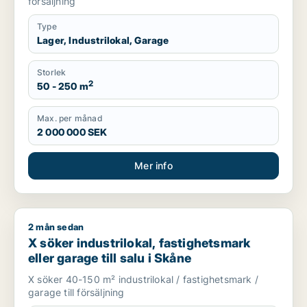
försäljning
Type
Lager, Industrilokal, Garage
Storlek
2
50 - 250 m
Max. per månad
2 000 000 SEK
Mer info
2 mån sedan
X söker industrilokal, fastighetsmark eller garage till salu i 
X söker industrilokal, fastighetsmark
eller garage till salu i Skåne
X söker 40-150 m² industrilokal / fastighetsmark /
garage till försäljning