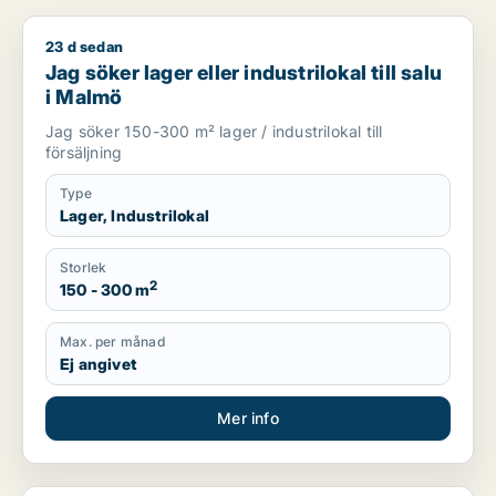
23 d sedan
Jag söker lager eller industrilokal till salu i Malmö
Jag söker lager eller industrilokal till salu
i Malmö
Jag söker 150-300 m² lager / industrilokal till
försäljning
Type
Lager, Industrilokal
Storlek
2
150 - 300 m
Max. per månad
Ej angivet
Mer info