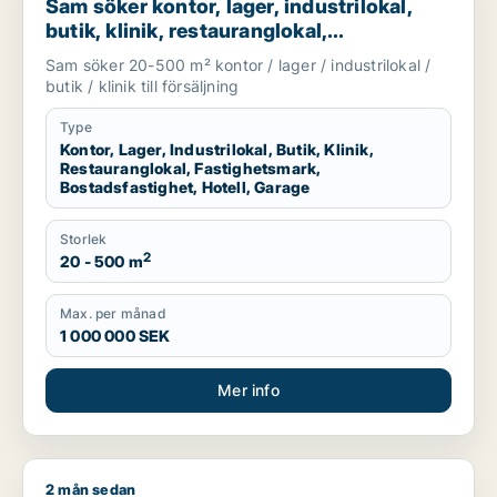
Sam söker kontor, lager, industrilokal,
butik, klinik, restauranglokal,
fastighetsmark, bostadsfastighet, hotell
Sam söker 20-500 m² kontor / lager / industrilokal /
eller garage till salu i Malmö
butik / klinik till försäljning
Type
Kontor, Lager, Industrilokal, Butik, Klinik,
Restauranglokal, Fastighetsmark,
Bostadsfastighet, Hotell, Garage
Storlek
2
20 - 500 m
Max. per månad
1 000 000 SEK
Mer info
2 mån sedan
Jag söker industrilokal, butik, bostadsfastighet eller garage t