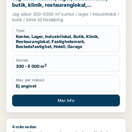
butik, klinik, restauranglokal,
fastighetsmark, bostadsfastighet, hotell
Jag söker 300-5000 m² kontor / lager / industrilokal /
eller garage till salu i Malmö
butik / klinik till försäljning
Type
Kontor, Lager, Industrilokal, Butik, Klinik,
Restauranglokal, Fastighetsmark,
Bostadsfastighet, Hotell, Garage
Storlek
2
300 - 5 000 m
Max. per månad
Ej angivet
Mer info
4 mån sedan
Sam söker kontor, lager, industrilokal, butik, klinik, restaura