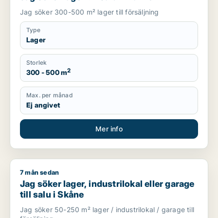
Jag söker 300-500 m² lager till försäljning
Type
Lager
Storlek
2
300 - 500 m
Max. per månad
Ej angivet
Mer info
7 mån sedan
Jag söker lager, industrilokal eller garage till salu i Skåne
Jag söker lager, industrilokal eller garage
till salu i Skåne
Jag söker 50-250 m² lager / industrilokal / garage till