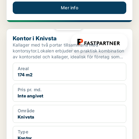
Mer info
PLATINA
Kontor i Knivsta
Kontor i Knivsta
Kallager med två portar tillsammans med
kontorsytor.Lokalen erbjuder en praktisk kombination
av kontorsdel och kallager, idealisk för företag som
söker funkt...
Areal
174 m2
Pris pr. md.
Inte angivet
Område
Knivsta
Type
Kontor