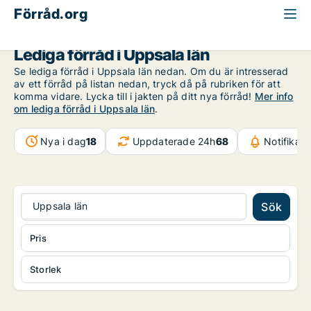
Förråd.org
Uppsala län
Lediga förråd i Uppsala län
Se lediga förråd i Uppsala län nedan. Om du är intresserad
av ett förråd på listan nedan, tryck då på rubriken för att
komma vidare. Lycka till i jakten på ditt nya förråd!
Mer info
om lediga förråd i Uppsala län
.
Nya i dag
18
Uppdaterade 24h
68
Notifikat
Uppsala län
Sök
Pris
Storlek