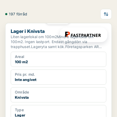
197 förråd
PLATINA
Lager i Knivsta
Lager i Knivsta
Liten lagerlokal om 100m2Mindre lagerlokal om
100m2. Ingen lastport. Endast gångdörr via
trapphuset.Lageryta samt kök.Företagsparken AR
ligger intill motorvä...
Areal
100 m2
Pris pr. md.
Inte angivet
Område
Knivsta
Type
Lager