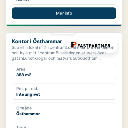
Mer info
PLATINA
Kontor i Östhammar
Kontor i Östhammar
Superfin lokal mitt i centrumLokal med bra ventilation
och kyla mitt i centrumBusstationen är tvärs över
gatanLunchkrogar och matvarubutikGott om
parkeringEn...
Areal
388 m2
Pris pr. md.
Inte angivet
Område
Östhammar
Type