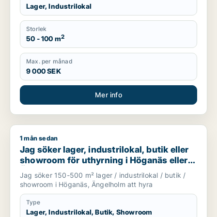
Lager, Industrilokal
Storlek
2
50 - 100 m
Max. per månad
9 000 SEK
Mer info
1 mån sedan
Jag söker lager, industrilokal, butik eller showroom för uthy
Jag söker lager, industrilokal, butik eller
showroom för uthyrning i Höganäs eller
Ängelholm
Jag söker 150-500 m² lager / industrilokal / butik /
showroom i Höganäs, Ängelholm att hyra
Type
Lager, Industrilokal, Butik, Showroom