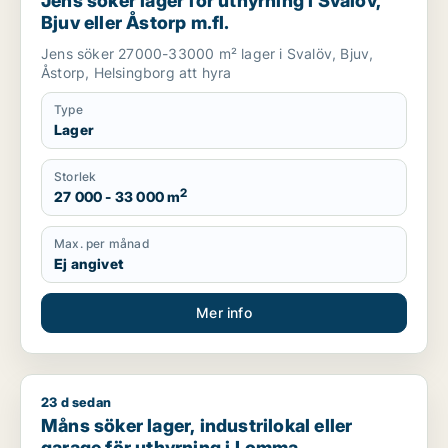
Jens söker lager för uthyrning i Svalöv,
Bjuv eller Åstorp m.fl.
Jens söker 27000-33000 m² lager i Svalöv, Bjuv,
Åstorp, Helsingborg att hyra
Type
Lager
Storlek
2
27 000 - 33 000 m
Max. per månad
Ej angivet
Mer info
23 d sedan
Måns söker lager, industrilokal eller garage för uthyrning i 
Måns söker lager, industrilokal eller
garage för uthyrning i Lomma