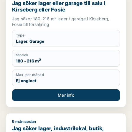
Jag söker lager eller garage till salu i
Kirseberg eller Fosie
Jag söker 180-216 m² lager / garage i Kirseberg,
Fosie till försäljning
Type
Lager, Garage
Storlek
2
180 - 216 m
Max. per månad
Ej angivet
Mer info
5 mån sedan
Jag söker lager, industrilokal, butik, fastighetsmark, bostadsf
Jag söker lager, industrilokal, butik,