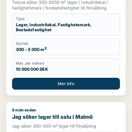
Tomce söker 300-3000 m² lager / industrilokal /
m.fl.
fastighetsmark / bostadsfastighet till försäljning
Type
Lager, Industrilokal, Fastighetsmark,
Bostadsfastighet
Storlek
2
300 - 3 000 m
Max. per månad
10 000 000 SEK
Mer info
6 mån sedan
Jag söker lager till salu i Malmö
Jag söker lager till salu i Malmö
Jag söker 300-500 m² lager till försäljning