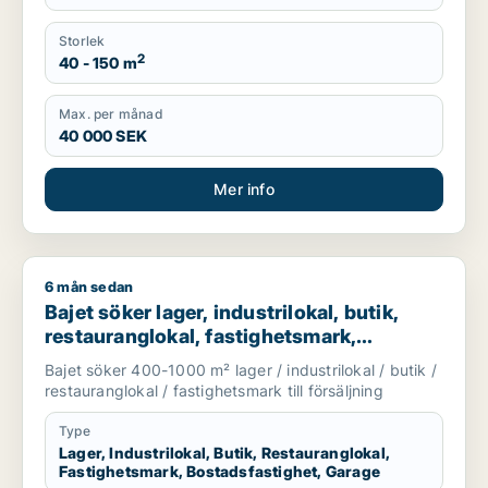
Storlek
2
40 - 150 m
Max. per månad
40 000 SEK
Mer info
6 mån sedan
Bajet söker lager, industrilokal, butik, restauranglokal, fast
Bajet söker lager, industrilokal, butik,
restauranglokal, fastighetsmark,
bostadsfastighet eller garage till salu i
Bajet söker 400-1000 m² lager / industrilokal / butik /
Lomma, Lund eller Malmö Centrum m.fl.
restauranglokal / fastighetsmark till försäljning
Type
Lager, Industrilokal, Butik, Restauranglokal,
Fastighetsmark, Bostadsfastighet, Garage