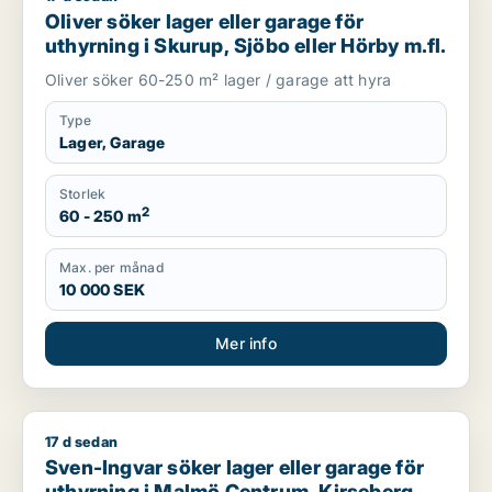
Oliver söker lager eller garage för
uthyrning i Skurup, Sjöbo eller Hörby m.fl.
Oliver söker 60-250 m² lager / garage att hyra
Type
Lager, Garage
Storlek
2
60 - 250 m
Max. per månad
10 000 SEK
Mer info
17 d sedan
Sven-Ingvar söker lager eller garage för uthyrning i Malmö C
Sven-Ingvar söker lager eller garage för
uthyrning i Malmö Centrum, Kirseberg