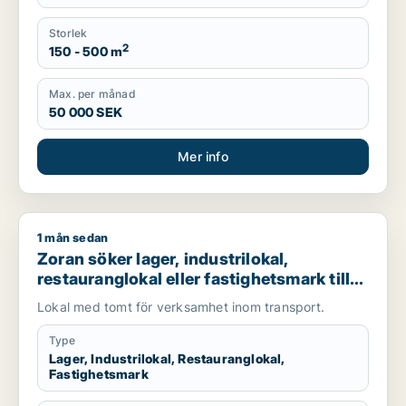
Storlek
2
150 - 500 m
Max. per månad
50 000 SEK
Mer info
1 mån sedan
Zoran söker lager, industrilokal, restauranglokal eller fastigh
Zoran söker lager, industrilokal,
restauranglokal eller fastighetsmark till
salu i Malmö
Lokal med tomt för verksamhet inom transport.
Type
Lager, Industrilokal, Restauranglokal,
Fastighetsmark