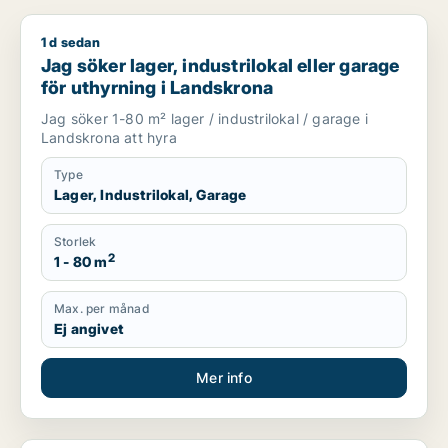
1 d sedan
Jag söker lager, industrilokal eller garage för uthyrning i La
Jag söker lager, industrilokal eller garage
för uthyrning i Landskrona
Jag söker 1-80 m² lager / industrilokal / garage i
Landskrona att hyra
Type
Lager, Industrilokal, Garage
Storlek
2
1 - 80 m
Max. per månad
Ej angivet
Mer info