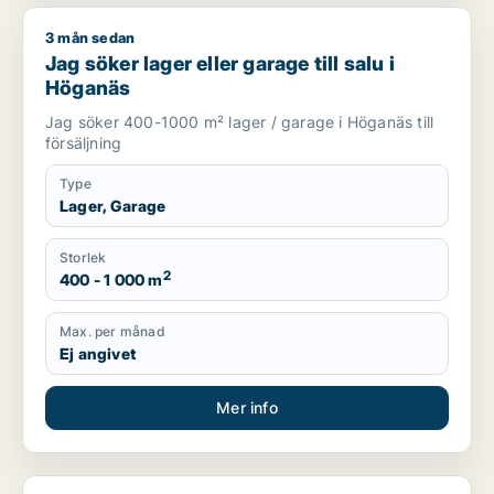
3 mån sedan
Jag söker lager eller garage till salu i Höganäs
Jag söker lager eller garage till salu i
Höganäs
Jag söker 400-1000 m² lager / garage i Höganäs till
försäljning
Type
Lager, Garage
Storlek
2
400 - 1 000 m
Max. per månad
Ej angivet
Mer info