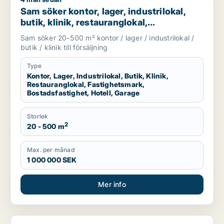
Sam söker kontor, lager, industrilokal, butik, klinik, restaura
Sam söker kontor, lager, industrilokal,
butik, klinik, restauranglokal,
fastighetsmark, bostadsfastighet, hotell
Sam söker 20-500 m² kontor / lager / industrilokal /
eller garage till salu i Malmö
butik / klinik till försäljning
Type
Kontor, Lager, Industrilokal, Butik, Klinik,
Restauranglokal, Fastighetsmark,
Bostadsfastighet, Hotell, Garage
Storlek
2
20 - 500 m
Max. per månad
1 000 000 SEK
Mer info