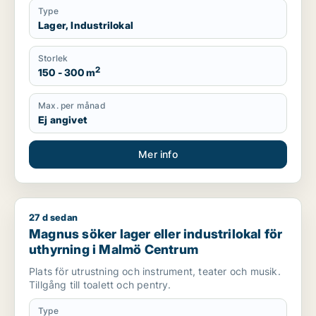
Type
Lager, Industrilokal
Storlek
2
150 - 300 m
Max. per månad
Ej angivet
Mer info
27 d sedan
Magnus söker lager eller industrilokal för uthyrning i Malmö
Magnus söker lager eller industrilokal för
uthyrning i Malmö Centrum
Plats för utrustning och instrument, teater och musik.
Tillgång till toalett och pentry.
Type