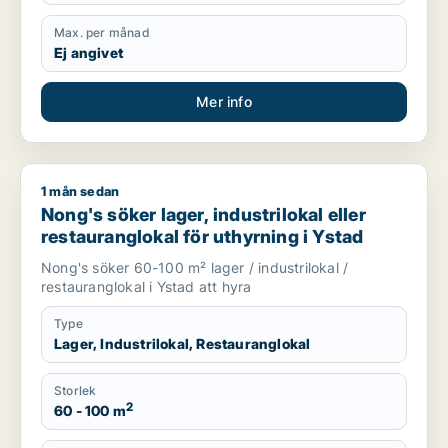
Max. per månad
Ej angivet
Mer info
1 mån sedan
Nong's söker lager, industrilokal eller restauranglokal för uth
Nong's söker lager, industrilokal eller
restauranglokal för uthyrning i Ystad
Nong's söker 60-100 m² lager / industrilokal /
restauranglokal i Ystad att hyra
Type
Lager, Industrilokal, Restauranglokal
Storlek
2
60 - 100 m