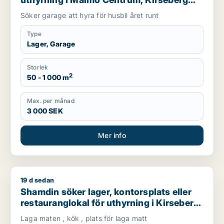
eller Husie m.fl.
Söker garage att hyra för husbil året runt
Type
Lager, Garage
Storlek
2
50 - 1 000 m
Max. per månad
3 000 SEK
Mer info
19 d sedan
Shamdin söker lager, kontorsplats eller restauranglokal för ut
Shamdin söker lager, kontorsplats eller
restauranglokal för uthyrning i Kirseberg,
Husie eller Fosie m.fl.
Laga maten , kök , plats för laga matt