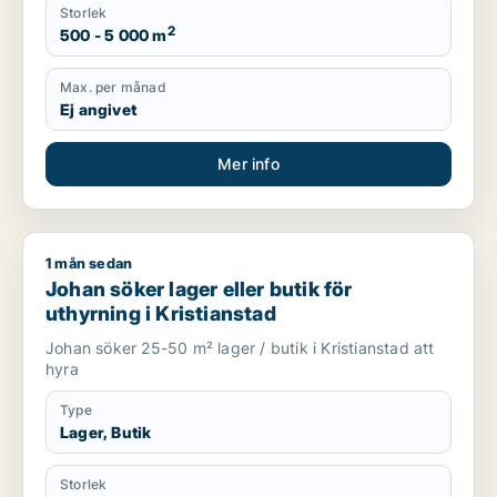
Storlek
2
500 - 5 000 m
Max. per månad
Ej angivet
Mer info
1 mån sedan
Johan söker lager eller butik för uthyrning i Kristianstad
Johan söker lager eller butik för
uthyrning i Kristianstad
Johan söker 25-50 m² lager / butik i Kristianstad att
hyra
Type
Lager, Butik
Storlek