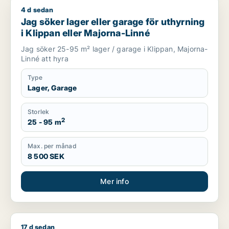
4 d sedan
Jag söker lager eller garage för uthyrning i Klippan eller Ma
Jag söker lager eller garage för uthyrning
i Klippan eller Majorna-Linné
Jag söker 25-95 m² lager / garage i Klippan, Majorna-
Linné att hyra
Type
Lager, Garage
Storlek
2
25 - 95 m
Max. per månad
8 500 SEK
Mer info
17 d sedan
Oliver söker lager eller garage för uthyrning i Skurup, Sjöbo 