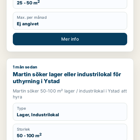
2
25 - 50 m
Max. per månad
Ej angivet
Mer info
1 mån sedan
Martin söker lager eller industrilokal för uthyrning i Ystad
Martin söker lager eller industrilokal för
uthyrning i Ystad
Martin söker 50-100 m² lager / industrilokal i Ystad att
hyra
Type
Lager, Industrilokal
Storlek
2
50 - 100 m