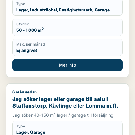
Type
Lager, Industrilokal, Fastighetsmark, Garage
Storlek
2
50 - 1 000 m
Max. per månad
Ej angivet
Mer info
6 mån sedan
Jag söker lager eller garage till salu i Staffanstorp, Kävlinge
Jag söker lager eller garage till salu i
Staffanstorp, Kävlinge eller Lomma m.fl.
Jag söker 40-150 m² lager / garage till försäljning
Type
Lager, Garage