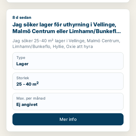
8 d sedan
Jag söker lager för uthyrning i Vellinge, Malmö Centrum elle
Jag söker lager för uthyrning i Vellinge,
Malmö Centrum eller Limhamn/Bunkeflo
m.fl.
Jag söker 25-40 m² lager i Vellinge, Malmö Centrum,
Limhamn/Bunkeflo, Hyllie, Oxie att hyra
Type
Lager
Storlek
2
25 - 40 m
Max. per månad
Ej angivet
Mer info