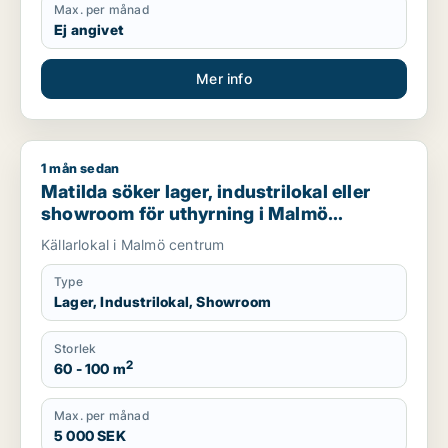
Max. per månad
Ej angivet
Mer info
1 mån sedan
Matilda söker lager, industrilokal eller showroom för uthyrn
Matilda söker lager, industrilokal eller
showroom för uthyrning i Malmö
Centrum
Källarlokal i Malmö centrum
Type
Lager, Industrilokal, Showroom
Storlek
2
60 - 100 m
Max. per månad
5 000 SEK