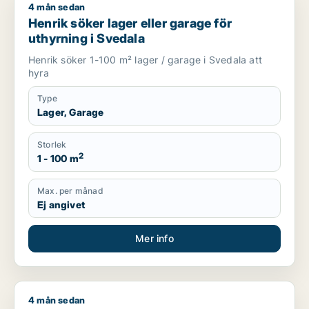
4 mån sedan
Henrik söker lager eller garage för uthyrning i Svedala
Henrik söker lager eller garage för
uthyrning i Svedala
Henrik söker 1-100 m² lager / garage i Svedala att
hyra
Type
Lager, Garage
Storlek
2
1 - 100 m
Max. per månad
Ej angivet
Mer info
4 mån sedan
Jag söker lager eller garage till salu i Kirseberg eller Fosie