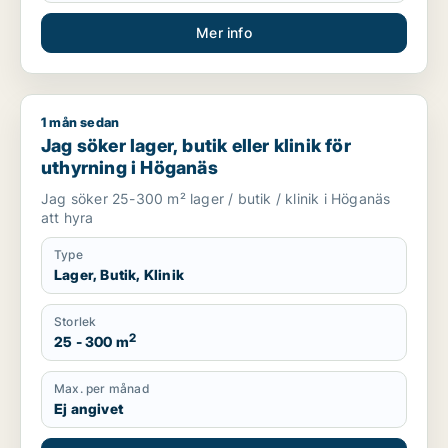
Mer info
1 mån sedan
Jag söker lager, butik eller klinik för uthyrning i Höganäs
Jag söker lager, butik eller klinik för
uthyrning i Höganäs
Jag söker 25-300 m² lager / butik / klinik i Höganäs
att hyra
Type
Lager, Butik, Klinik
Storlek
2
25 - 300 m
Max. per månad
Ej angivet