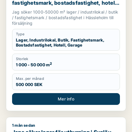
fastighetsmark, bostadsfastighet, hotell
eller garage till salu i Hässleholm
Jag söker 1000-50000 m² lager / industrilokal / butik
/ fastighetsmark / bostadsfastighet i Hässleholm till
försäljning
Type
Lager, Industrilokal, Butik, Fastighetsmark,
Bostadsfastighet, Hotell, Garage
Storlek
2
1 000 - 50 000 m
Max. per månad
500 000 SEK
Mer info
1 mån sedan
Jens söker lager för uthyrning i Svalöv, Bjuv eller Åstorp m.fl