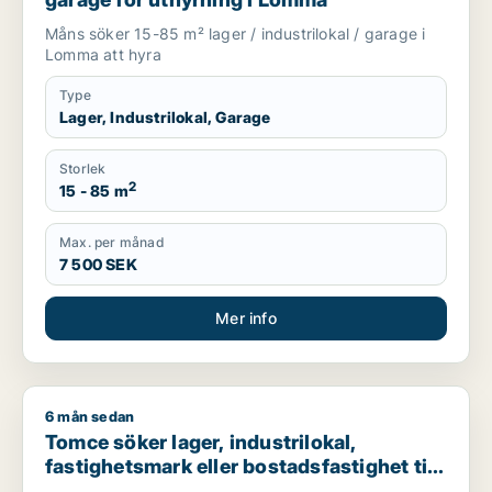
Måns söker 15-85 m² lager / industrilokal / garage i
Lomma att hyra
Type
Lager, Industrilokal, Garage
Storlek
2
15 - 85 m
Max. per månad
7 500 SEK
Mer info
6 mån sedan
Tomce söker lager, industrilokal, fastighetsmark eller bostadsfa
Tomce söker lager, industrilokal,
fastighetsmark eller bostadsfastighet till
salu i Staffanstorp, Burlöv eller Vellinge