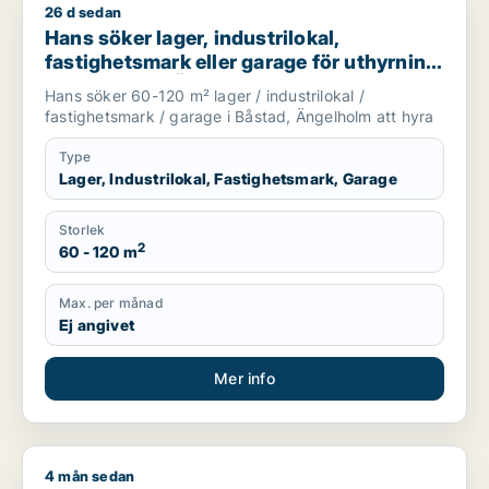
26 d sedan
Hans söker lager, industrilokal, fastighetsmark eller garage 
Hans söker lager, industrilokal,
fastighetsmark eller garage för uthyrning
i Båstad eller Ängelholm
Hans söker 60-120 m² lager / industrilokal /
fastighetsmark / garage i Båstad, Ängelholm att hyra
Type
Lager, Industrilokal, Fastighetsmark, Garage
Storlek
2
60 - 120 m
Max. per månad
Ej angivet
Mer info
4 mån sedan
Jag söker kontor, lager, industrilokal, butik, klinik, restauran