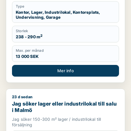
Type
Kontor, Lager, Industrilokal, Kontorsplats,
Undervisning, Garage
Storlek
2
238 - 290 m
Max. per månad
13 000 SEK
Mer info
23 d sedan
Jag söker lager eller industrilokal till salu i Malmö
Jag söker lager eller industrilokal till salu
i Malmö
Jag söker 150-300 m² lager / industrilokal till
försäljning