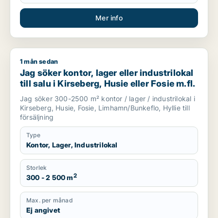
Mer info
1 mån sedan
Jag söker kontor, lager eller industrilokal till salu i Kirseberg,
Jag söker kontor, lager eller industrilokal
till salu i Kirseberg, Husie eller Fosie m.fl.
Jag söker 300-2500 m² kontor / lager / industrilokal i
Kirseberg, Husie, Fosie, Limhamn/Bunkeflo, Hyllie till
försäljning
Type
Kontor, Lager, Industrilokal
Storlek
2
300 - 2 500 m
Max. per månad
Ej angivet