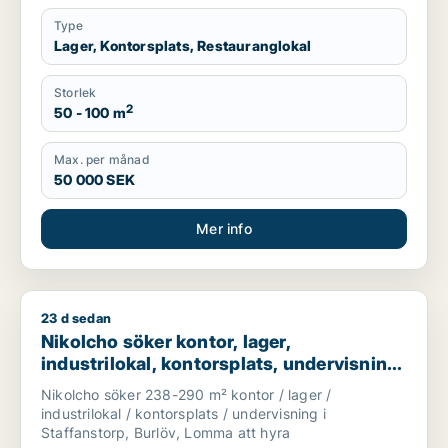
Type
Lager, Kontorsplats, Restauranglokal
Storlek
2
50 - 100 m
Max. per månad
50 000 SEK
Mer info
23 d sedan
Nikolcho söker kontor, lager, industrilokal, kontorsplats, und
Nikolcho söker kontor, lager,
industrilokal, kontorsplats, undervisning
eller garage för uthyrning i Staffanstorp,
Nikolcho söker 238-290 m² kontor / lager /
Burlöv eller Lomma
industrilokal / kontorsplats / undervisning i
Staffanstorp, Burlöv, Lomma att hyra