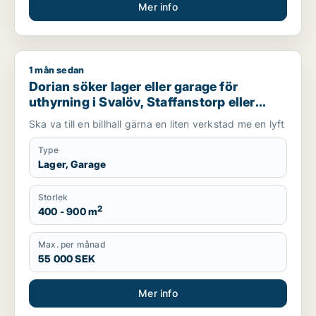
Mer info
1 mån sedan
Dorian söker lager eller garage för uthyrning i Svalöv, Staffan
Dorian söker lager eller garage för
uthyrning i Svalöv, Staffanstorp eller
Burlöv m.fl.
Ska va till en billhall gärna en liten verkstad me en lyft
Type
Lager, Garage
Storlek
2
400 - 900 m
Max. per månad
55 000 SEK
Mer info