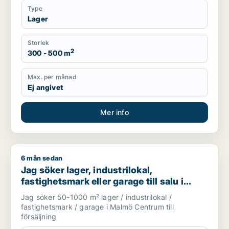
Type
Lager
Storlek
2
300 - 500 m
Max. per månad
Ej angivet
Mer info
6 mån sedan
Jag söker lager, industrilokal, fastighetsmark eller garage ti
Jag söker lager, industrilokal,
fastighetsmark eller garage till salu i
Malmö Centrum
Jag söker 50-1000 m² lager / industrilokal /
fastighetsmark / garage i Malmö Centrum till
försäljning