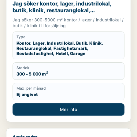
Jag söker kontor, lager, industrilokal,
butik, klinik, restauranglokal,
fastighetsmark, bostadsfastighet, hotell
Jag söker 300-5000 m² kontor / lager / industrilokal /
eller garage till salu i Malmö
butik / klinik till försäljning
Type
Kontor, Lager, Industrilokal, Butik, Klinik,
Restauranglokal, Fastighetsmark,
Bostadsfastighet, Hotell, Garage
Storlek
2
300 - 5 000 m
Max. per månad
Ej angivet
Mer info
4 mån sedan