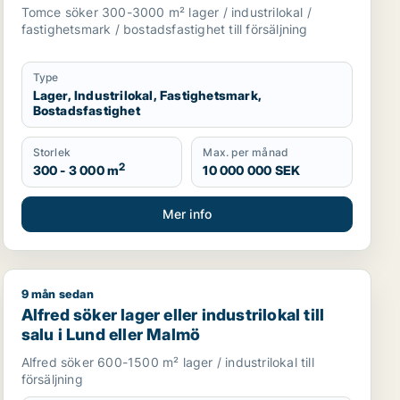
salu i Staffanstorp, Burlöv eller Vellinge
Tomce söker 300-3000 m² lager / industrilokal /
m.fl.
fastighetsmark / bostadsfastighet till försäljning
Type
Lager, Industrilokal, Fastighetsmark,
Bostadsfastighet
Storlek
Max. per månad
2
300 - 3 000 m
10 000 000 SEK
Mer info
9 mån sedan
Skåne
Alfred söker lager eller industrilokal till salu i Lund el
Alfred söker lager eller industrilokal till
salu i Lund eller Malmö
Alfred söker 600-1500 m² lager / industrilokal till
försäljning