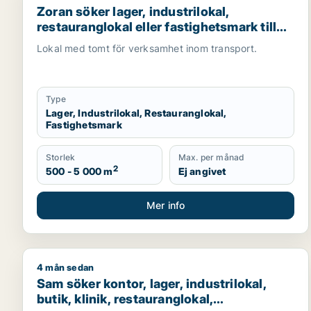
Zoran söker lager, industrilokal,
restauranglokal eller fastighetsmark till
salu i Malmö
Lokal med tomt för verksamhet inom transport.
Type
Lager, Industrilokal, Restauranglokal,
Fastighetsmark
Storlek
Max. per månad
2
500 - 5 000 m
Ej angivet
Mer info
4 mån sedan
Sam söker kontor, lager, industrilokal, butik, klinik
Sam söker kontor, lager, industrilokal,
butik, klinik, restauranglokal,