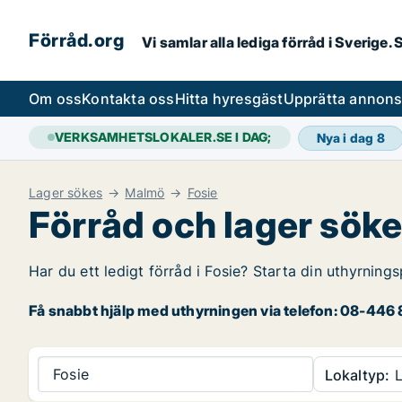
Förråd.org
Vi samlar alla lediga förråd i Sverige
Om oss
Kontakta oss
Hitta hyresgäst
Upprätta annon
VERKSAMHETSLOKALER.SE I DAG;
Nya i dag
8
Lager sökes
Malmö
Fosie
Förråd och lager söke
Har du ett ledigt förråd i Fosie? Starta din uthyrnings
Få snabbt hjälp med uthyrningen via telefon: 08-446 8
Fosie
Lokaltyp:
L