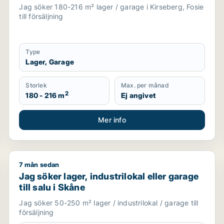
Jag söker 180-216 m² lager / garage i Kirseberg, Fosie
till försäljning
Type
Lager, Garage
Storlek
Max. per månad
2
180 - 216 m
Ej angivet
Mer info
7 mån sedan
Jag söker lager, industrilokal eller garage till salu i 
Jag söker lager, industrilokal eller garage
till salu i Skåne
Jag söker 50-250 m² lager / industrilokal / garage till
försäljning