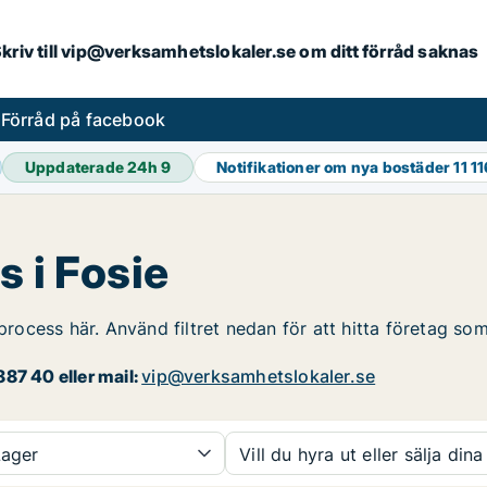
. Skriv till vip@verksamhetslokaler.se om ditt förråd saknas
s
Förråd på facebook
Uppdaterade 24h
9
Notifikationer om nya bostäder
11 1
s i Fosie
process här. Använd filtret nedan för att hitta företag som
87 40 eller mail:
vip@verksamhetslokaler.se
ager
Vill du hyra ut eller sälja dina