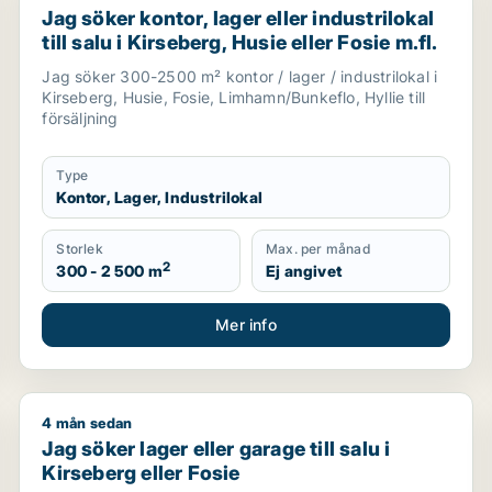
Jag söker kontor, lager eller industrilokal
till salu i Kirseberg, Husie eller Fosie m.fl.
Jag söker 300-2500 m² kontor / lager / industrilokal i
Kirseberg, Husie, Fosie, Limhamn/Bunkeflo, Hyllie till
försäljning
Type
Kontor, Lager, Industrilokal
Storlek
Max. per månad
2
300 - 2 500 m
Ej angivet
Mer info
4 mån sedan
, restauranglokal, fastighetsmark, bostadsfastighet, hotell 
Jag söker lager eller garage till salu i Kirseberg eller
Jag söker lager eller garage till salu i
Kirseberg eller Fosie