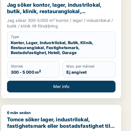
Jag söker kontor, lager, industrilokal,
butik, klinik, restauranglokal,
fastighetsmark, bostadsfastighet, hotell
Jag söker 300-5000 m² kontor / lager / industrilokal /
eller garage till salu i Malmö
butik / klinik till försäljning
Type
Kontor, Lager, Industrilokal, Butik, Klinik,
Restauranglokal, Fastighetsmark,
Bostadsfastighet, Hotell, Garage
Storlek
Max. per månad
2
300 - 5 000 m
Ej angivet
Mer info
6 mån sedan
eller garage till salu i Malmö
 Fosie
Tomce söker lager, industrilokal, fastighetsmark eller bo
Tomce söker lager, industrilokal,
fastighetsmark eller bostadsfastighet till