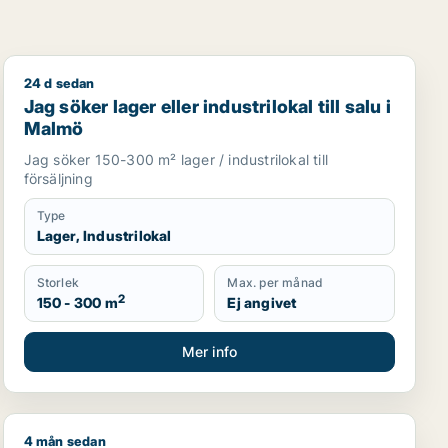
24 d sedan
l för uthyrning i Kirseberg, Husie eller Fosie m.fl.
Jag söker lager eller industrilokal till salu i Malmö
Jag söker lager eller industrilokal till salu i
Malmö
Jag söker 150-300 m² lager / industrilokal till
försäljning
Type
Lager, Industrilokal
Storlek
Max. per månad
2
150 - 300 m
Ej angivet
Mer info
4 mån sedan
irseberg, Husie eller Fosie m.fl.
Jag söker kontor, lager, industrilokal, butik, klinik, re