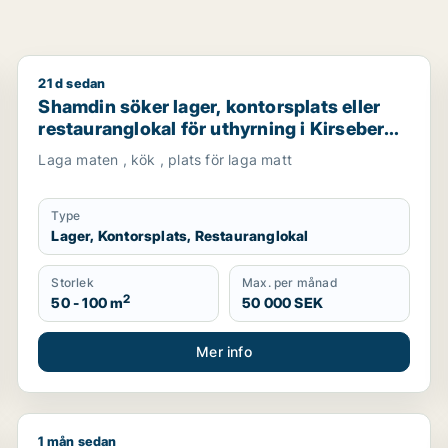
21 d sedan
 i Malmö Centrum, Kirseberg eller Husie m.fl.
Shamdin söker lager, kontorsplats eller restaurangloka
Shamdin söker lager, kontorsplats eller
restauranglokal för uthyrning i Kirseberg,
Husie eller Fosie m.fl.
Laga maten , kök , plats för laga matt
Type
Lager, Kontorsplats, Restauranglokal
Storlek
Max. per månad
2
50 - 100 m
50 000 SEK
Mer info
1 mån sedan
er fastighetsmark till salu i Malmö
Jag söker kontor, lager eller industrilokal till salu i K