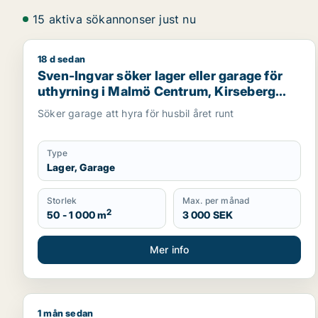
15 aktiva sökannonser just nu
18 d sedan
Sven-Ingvar söker lager eller garage för uthyrning
Sven-Ingvar söker lager eller garage för
uthyrning i Malmö Centrum, Kirseberg
eller Husie m.fl.
Söker garage att hyra för husbil året runt
Type
Lager, Garage
Storlek
Max. per månad
2
50 - 1 000 m
3 000 SEK
Mer info
1 mån sedan
Zoran söker lager, industrilokal, restauranglokal ell