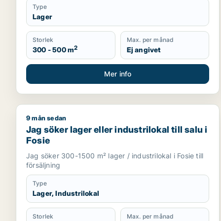
Type
Lager
Storlek
Max. per månad
2
300 - 500 m
Ej angivet
Mer info
9 mån sedan
Jag söker lager eller industrilokal till salu i Fosie
Jag söker lager eller industrilokal till salu i
Fosie
Jag söker 300-1500 m² lager / industrilokal i Fosie till
försäljning
Type
Lager, Industrilokal
Storlek
Max. per månad