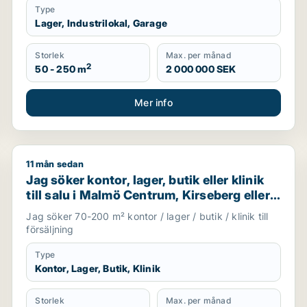
Type
Lager, Industrilokal, Garage
Storlek
Max. per månad
2
50 - 250 m
2 000 000 SEK
Mer info
11 mån sedan
Jag söker kontor, lager, butik eller klinik till salu i
Jag söker kontor, lager, butik eller klinik
till salu i Malmö Centrum, Kirseberg eller
Husie m.fl.
Jag söker 70-200 m² kontor / lager / butik / klinik till
försäljning
Type
Kontor, Lager, Butik, Klinik
Storlek
Max. per månad