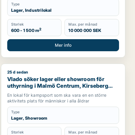
Type
Lager, Industrilokal
Storlek
Max. per månad
2
600 - 1 500 m
10 000 000 SEK
Mer info
25 d sedan
 Malmö Centrum, Kirseberg eller Husie m.fl.
Vlado söker lager eller showroom för uthyrning i Malm
Vlado söker lager eller showroom för
uthyrning i Malmö Centrum, Kirseberg
eller Husie m.fl.
En lokal för kampsport som ska vara en en större
aktivitets plats för människor i alla åldrar
Type
Lager, Showroom
Storlek
Max. per månad