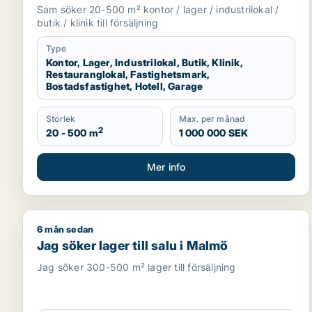
fastighetsmark, bostadsfastighet, hotell
Sam söker 20-500 m² kontor / lager / industrilokal /
eller garage till salu i Malmö
butik / klinik till försäljning
Type
Kontor, Lager, Industrilokal, Butik, Klinik,
Restauranglokal, Fastighetsmark,
Bostadsfastighet, Hotell, Garage
Storlek
Max. per månad
2
20 - 500 m
1 000 000 SEK
Mer info
6 mån sedan
Jag söker lager till salu i Malmö
Jag söker lager till salu i Malmö
Jag söker 300-500 m² lager till försäljning