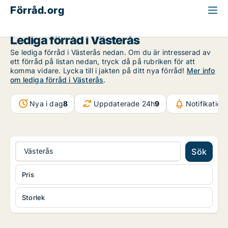
Förråd.org
Västmanland
Västerås
Lediga förråd i Västerås
Se lediga förråd i Västerås nedan. Om du är intresserad av
ett förråd på listan nedan, tryck då på rubriken för att
komma vidare. Lycka till i jakten på ditt nya förråd!
Mer info
om lediga förråd i Västerås
.
Nya i dag
8
Uppdaterade 24h
9
Notifikatio
Västerås
Sök
Pris
Storlek