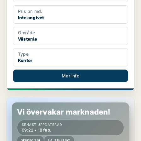
Pris pr. md.
Inte angivet
Område
Västerås
Type
Kontor
Mer info
Lager i Västerås
Vi övervakar marknaden!
SENAST UPPDATERAD
09:22 • 18 feb.
Skapad 1 yr
Ca. 1 000 m2