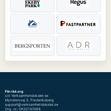
Förråd.org
c/o Verksamhetslokaler.se
Mynstersvej 3, Frederiksberg
support@verksamhetslokaler.se
Org. nr: DK32147496