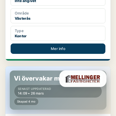
Inte angivet
Område
Västerås
Type
Kontor
Mer info
Butikslokal i Västerås
Vi övervakar marknaden!
SENAST UPPDATERAD
14:09 • 26 mars
Skapad 4 mo