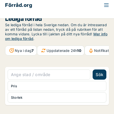
Förråd.org
Lediga förråd
Se lediga förråd i hela Sverige nedan. Om du är intresserad
av ett förråd på listan nedan, tryck då på rubriken för att
komma vidare. Lycka till i jakten på ditt nya förråd!
Mer info
om lediga förråd
.
Nya i dag
7
Uppdaterade 24h
10
Notifikatio
Sök
Pris
Storlek