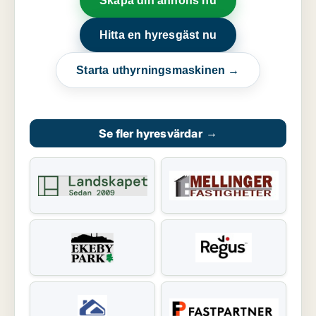
Skapa din annons nu
Hitta en hyresgäst nu
Starta uthyrningsmaskinen →
Se fler hyresvärdar
→