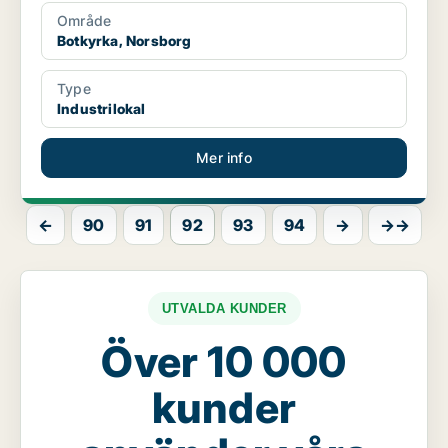
Område
Botkyrka, Norsborg
Type
Industrilokal
Mer info
←
90
91
92
93
94
→
→→
UTVALDA KUNDER
Över 10 000
kunder