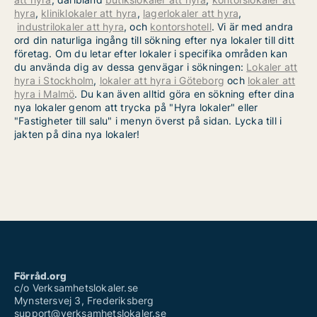
hyra
,
kliniklokaler att hyra
,
lagerlokaler att hyra
,
industrilokaler att hyra
, och
kontorshotell
. Vi är med andra
ord din naturliga ingång till sökning efter nya lokaler till ditt
företag. Om du letar efter lokaler i specifika områden kan
du använda dig av dessa genvägar i sökningen:
Lokaler att
hyra i Stockholm
,
lokaler att hyra i Göteborg
och
lokaler att
hyra i Malmö
. Du kan även alltid göra en sökning efter dina
nya lokaler genom att trycka på "Hyra lokaler" eller
"Fastigheter till salu" i menyn överst på sidan. Lycka till i
jakten på dina nya lokaler!
Förråd.org
c/o Verksamhetslokaler.se
Mynstersvej 3, Frederiksberg
support@verksamhetslokaler.se