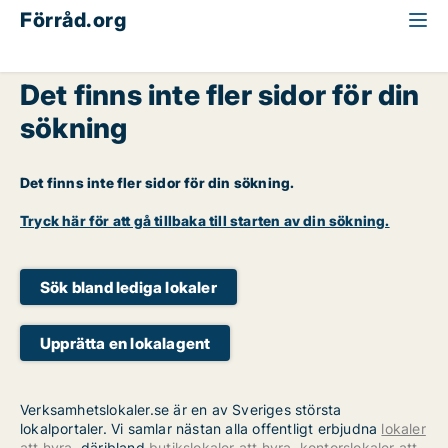
Förråd.org
Det finns inte fler sidor för din
sökning
Det finns inte fler sidor för din sökning.
Tryck här för att gå tillbaka till starten av din sökning.
Sök bland lediga lokaler
Upprätta en lokalagent
Verksamhetslokaler.se är en av Sveriges största
lokalportaler. Vi samlar nästan alla offentligt erbjudna
lokaler
att hyra
, däribland
butikslokaler att hyra
,
kontorslokaler att