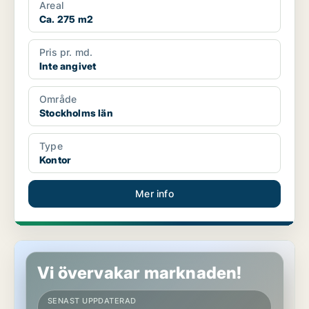
Areal
Ca. 275 m2
Pris pr. md.
Inte angivet
Område
Stockholms län
Type
Kontor
Mer info
Lager i Göteborg
Vi övervakar marknaden!
SENAST UPPDATERAD