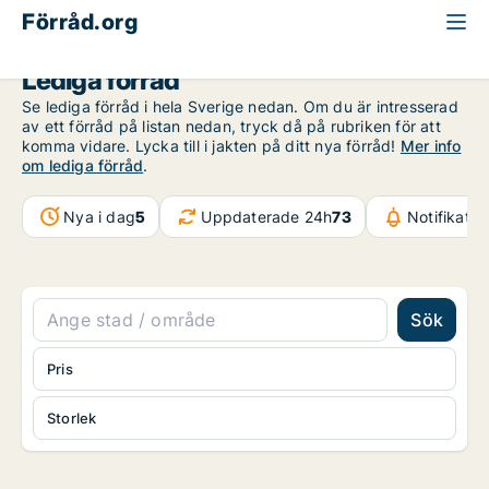
Förråd.org
Lediga förråd
Se lediga förråd i hela Sverige nedan. Om du är intresserad
av ett förråd på listan nedan, tryck då på rubriken för att
komma vidare. Lycka till i jakten på ditt nya förråd!
Mer info
om lediga förråd
.
Nya i dag
5
Uppdaterade 24h
73
Notifikati
Sök
Pris
Storlek