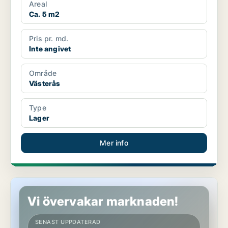
Areal
Ca. 5 m2
Pris pr. md.
Inte angivet
Område
Västerås
Type
Lager
Mer info
Industrilokal i Uppsala
Vi övervakar marknaden!
SENAST UPPDATERAD