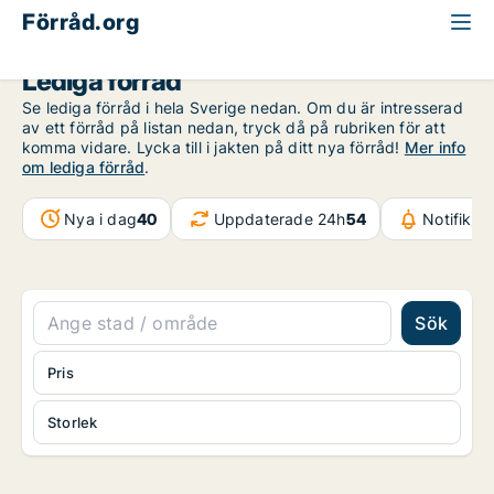
Förråd.org
Lediga förråd
Se lediga förråd i hela Sverige nedan. Om du är intresserad
av ett förråd på listan nedan, tryck då på rubriken för att
komma vidare. Lycka till i jakten på ditt nya förråd!
Mer info
om lediga förråd
.
Nya i dag
40
Uppdaterade 24h
54
Notifikat
Sök
Pris
Storlek