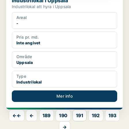
Industrilokal i Uppsala
Industrilokal att hyra i Uppsala
Areal
-
Pris pr. md.
Inte angivet
Område
Uppsala
Type
Industrilokal
Mer info
←←
←
189
190
191
192
193
→