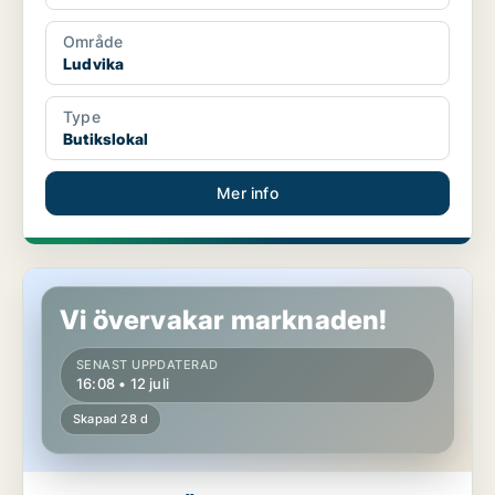
Område
Ludvika
Type
Butikslokal
Mer info
Industrilokal i Östhammar, Alunda
Vi övervakar marknaden!
SENAST UPPDATERAD
16:08 • 12 juli
Skapad 28 d