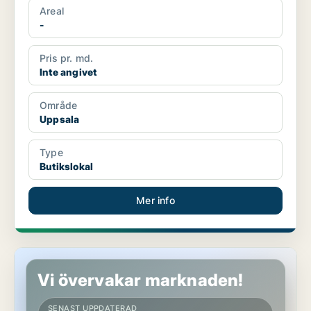
Areal
-
Pris pr. md.
Inte angivet
Område
Uppsala
Type
Butikslokal
Mer info
Industrilokal i Uppsala
Vi övervakar marknaden!
SENAST UPPDATERAD