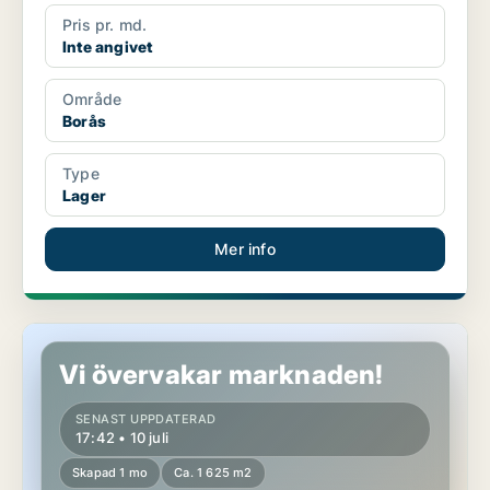
Pris pr. md.
Inte angivet
Område
Borås
Type
Lager
Mer info
Industrilokal i Göteborg Östra
Vi övervakar marknaden!
SENAST UPPDATERAD
17:42 • 10 juli
Skapad 1 mo
Ca. 1 625 m2