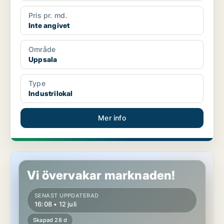
Pris pr. md.
Inte angivet
Område
Uppsala
Type
Industrilokal
Mer info
Butikslokal i Uppsala
Vi övervakar marknaden!
SENAST UPPDATERAD
16:08 • 12 juli
Skapad 28 d