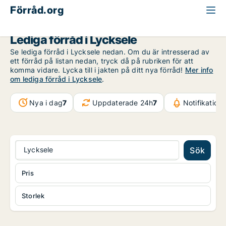
Förråd.org
Västerbotten
Lycksele
Lediga förråd i Lycksele
Se lediga förråd i Lycksele nedan. Om du är intresserad av
ett förråd på listan nedan, tryck då på rubriken för att
komma vidare. Lycka till i jakten på ditt nya förråd!
Mer info
om lediga förråd i Lycksele
.
Nya i dag
7
Uppdaterade 24h
7
Notifikation
Lycksele
Sök
Pris
Storlek