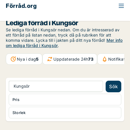
Förråd.org
Västmanland
Kungsör
Lediga förråd i Kungsör
Se lediga förråd i Kungsör nedan. Om du är intresserad av
ett förråd på listan nedan, tryck då på rubriken för att
komma vidare. Lycka till i jakten på ditt nya förråd!
Mer info
om lediga förråd i Kungsör
.
Nya i dag
5
Uppdaterade 24h
73
Notifikati
Kungsör
Sök
Pris
Storlek