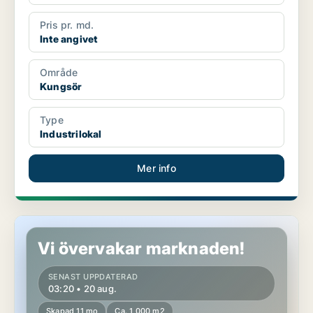
Pris pr. md.
Inte angivet
Område
Kungsör
Type
Industrilokal
Mer info
Industrilokal i Kungsör
Vi övervakar marknaden!
SENAST UPPDATERAD
03:20 • 20 aug.
Skapad 11 mo
Ca. 1 000 m2