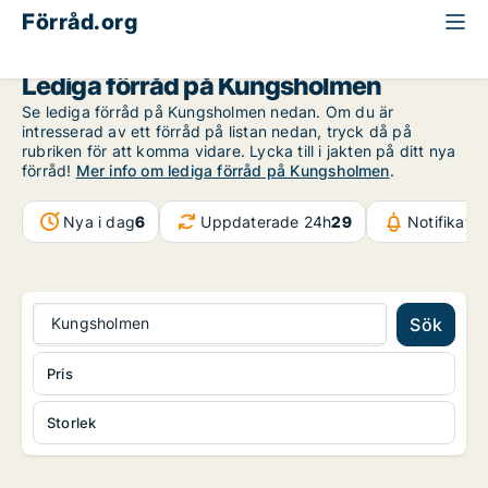
Förråd.org
Stockholm
Kungsholmen
Lediga förråd på Kungsholmen
Se lediga förråd på Kungsholmen nedan. Om du är
intresserad av ett förråd på listan nedan, tryck då på
rubriken för att komma vidare. Lycka till i jakten på ditt nya
förråd!
Mer info om lediga förråd på Kungsholmen
.
Nya i dag
6
Uppdaterade 24h
29
Notifikati
Kungsholmen
Sök
Pris
Storlek