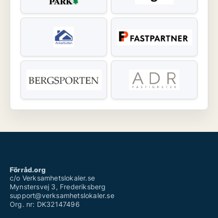
Förråd.org
c/o Verksamhetslokaler.se
Mynstersvej 3, Frederiksberg
support@verksamhetslokaler.se
Org. nr: DK32147496