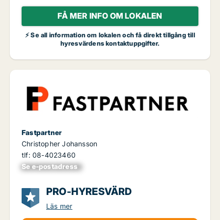
FÅ MER INFO OM LOKALEN
⚡ Se all information om lokalen och få direkt tillgång till
hyresvärdens kontaktuppgifter.
Fastpartner
Christopher Johansson
tlf: 08-4023460
Se e-postadress
xxxxxxxxxxxxxxx
PRO-HYRESVÄRD
Läs mer