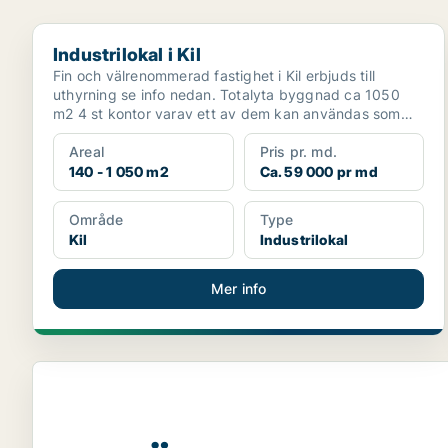
Industrilokal i Kil
Industrilokal i Kil
Fin och välrenommerad fastighet i Kil erbjuds till
uthyrning se info nedan. Totalyta byggnad ca 1050
m2 4 st kontor varav ett av dem kan användas som
konfe...
Areal
Pris pr. md.
140 - 1 050 m2
Ca. 59 000 pr md
Område
Type
Kil
Industrilokal
Mer info