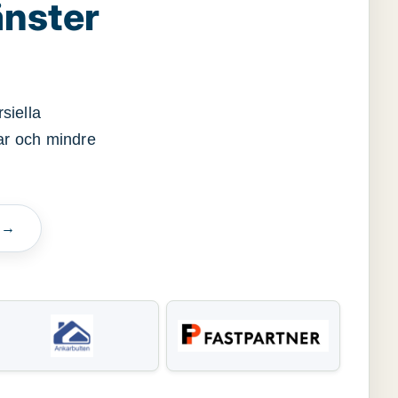
änster
siella
gar och mindre
n →