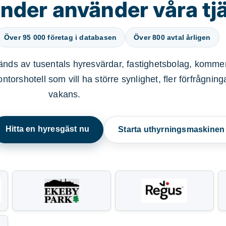
nder använder våra tj
Över 95 000 företag i databasen
Över 800 avtal årligen
nds av tusentals hyresvärdar, fastighetsbolag, kommer
ntorshotell som vill ha större synlighet, fler förfrågnin
vakans.
Hitta en hyresgäst nu
Starta uthyrningsmaskine