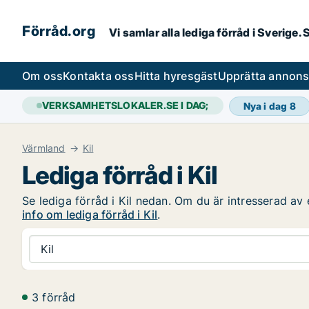
Förråd.org
Vi samlar alla lediga förråd i Sverige
Om oss
Kontakta oss
Hitta hyresgäst
Upprätta annon
VERKSAMHETSLOKALER.SE I DAG;
Nya i dag
8
Värmland
Kil
Lediga förråd i Kil
Se lediga förråd i Kil nedan. Om du är intresserad av 
info om lediga förråd i Kil
.
Kil
3 förråd