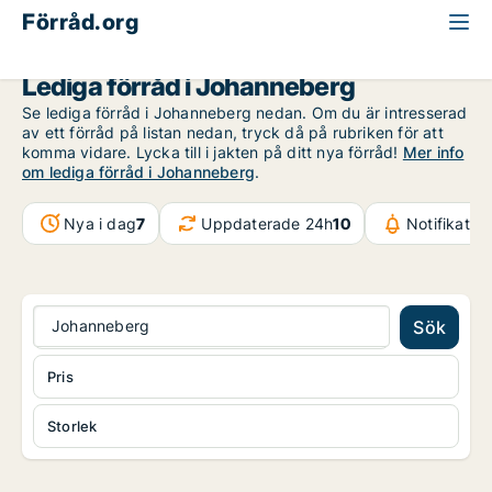
Förråd.org
Göteborg
Johanneberg
Lediga förråd i Johanneberg
Se lediga förråd i Johanneberg nedan. Om du är intresserad
av ett förråd på listan nedan, tryck då på rubriken för att
komma vidare. Lycka till i jakten på ditt nya förråd!
Mer info
om lediga förråd i Johanneberg
.
Nya i dag
7
Uppdaterade 24h
10
Notifikatio
Johanneberg
Sök
Pris
Storlek