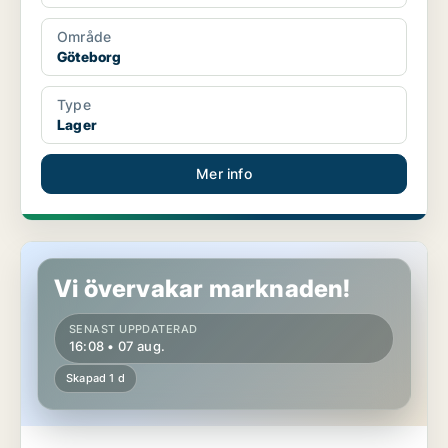
Område
Göteborg
Type
Lager
Mer info
Butikslokal i Göteborg
Vi övervakar marknaden!
SENAST UPPDATERAD
16:08 • 07 aug.
Skapad 1 d