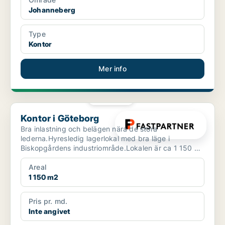
Johanneberg
Type
Kontor
Mer info
PLATINA
Kontor i Göteborg
Kontor i Göteborg
Bra inlastning och belägen nära de stora
lederna.Hyresledig lagerlokal med bra läge i
Biskopgårdens industriområde.Lokalen är ca 1 150 m i
markplan med markp...
Areal
1 150 m2
Pris pr. md.
Inte angivet