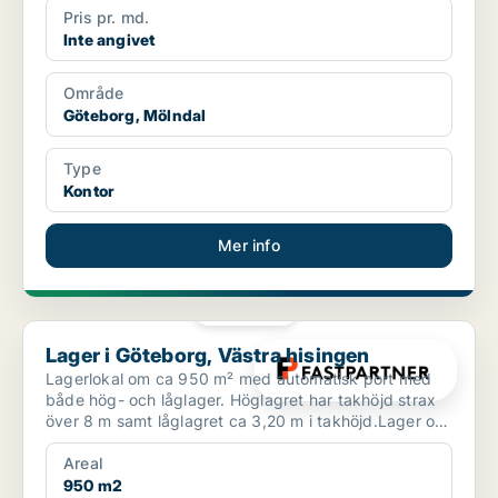
Pris pr. md.
Inte angivet
Område
Göteborg, Mölndal
Type
Kontor
Mer info
PLATINA
Lager i Göteborg, Västra hisingen
Lager i Göteborg, Västra hisingen
Lagerlokal om ca 950 m² med automatisk port med
både hög- och låglager. Höglagret har takhöjd strax
över 8 m samt låglagret ca 3,20 m i takhöjd.Lager om
ca 9...
Areal
950 m2