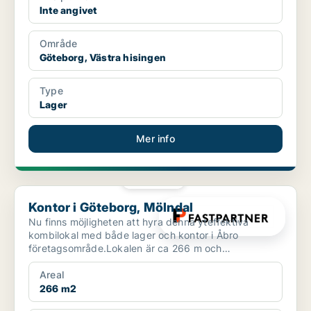
Inte angivet
Område
Göteborg, Västra hisingen
Type
Lager
Mer info
PLATINA
Kontor i Göteborg, Mölndal
Kontor i Göteborg, Mölndal
Nu finns möjligheten att hyra denna yteffektiva
kombilokal med både lager och kontor i Åbro
företagsområde.Lokalen är ca 266 m och
fönstersättningen i lokale...
Areal
266 m2