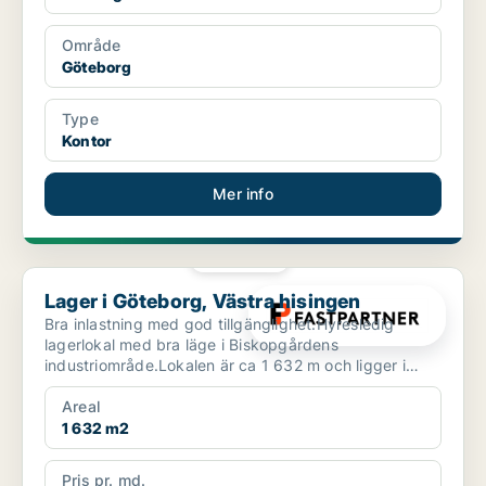
Område
Göteborg
Type
Kontor
Mer info
PLATINA
Lager i Göteborg, Västra hisingen
Lager i Göteborg, Västra hisingen
Bra inlastning med god tillgänglighet.Hyresledig
lagerlokal med bra läge i Biskopgårdens
industriområde.Lokalen är ca 1 632 m och ligger i
markplan med markp...
Areal
1 632 m2
Pris pr. md.