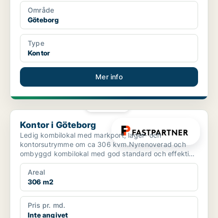
Område
Göteborg
Type
Kontor
Mer info
PLATINA
Kontor i Göteborg
Kontor i Göteborg
Ledig kombilokal med markport, lager- och
kontorsutrymme om ca 306 kvm.Nyrenoverad och
ombyggd kombilokal med god standard och effektiv
planlösning.Hyresvärd...
Areal
306 m2
Pris pr. md.
Inte angivet