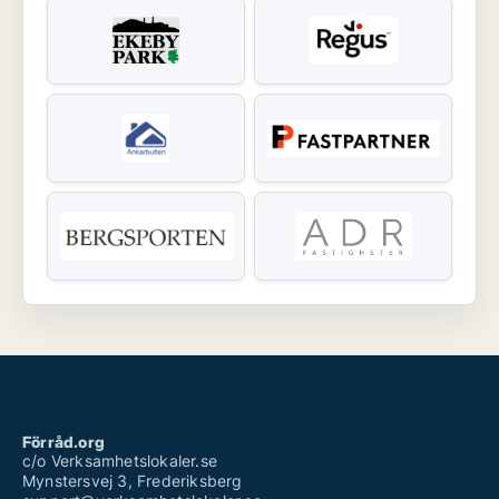
Förråd.org
c/o Verksamhetslokaler.se
Mynstersvej 3, Frederiksberg