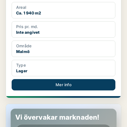
Areal
Ca. 1 940 m2
Pris pr. md.
Inte angivet
Område
Malmö
Type
Lager
Mer info
Lager i Malmö
Vi övervakar marknaden!