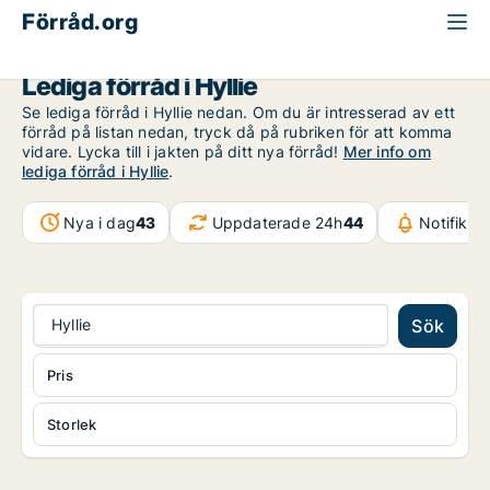
Förråd.org
Malmö
Hyllie
Lediga förråd i Hyllie
Se lediga förråd i Hyllie nedan. Om du är intresserad av ett
förråd på listan nedan, tryck då på rubriken för att komma
vidare. Lycka till i jakten på ditt nya förråd!
Mer info om
lediga förråd i Hyllie
.
Nya i dag
43
Uppdaterade 24h
44
Notifikat
Hyllie
Sök
Pris
Storlek