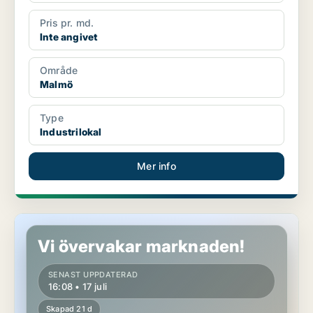
Pris pr. md.
Inte angivet
Område
Malmö
Type
Industrilokal
Mer info
Industrilokal i Malmö
Vi övervakar marknaden!
SENAST UPPDATERAD
16:08 • 17 juli
Skapad 21 d