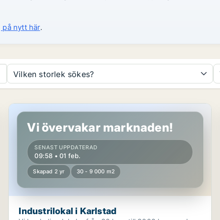
 på nytt här
.
Vilken storlek sökes?
Industrilokal i Karlstad
Vi övervakar marknaden!
SENAST UPPDATERAD
09:58 • 01 feb.
Skapad 2 yr
30 - 9 000 m2
Industrilokal i Karlstad