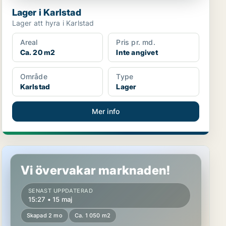
Lager i Karlstad
Lager att hyra i Karlstad
Areal
Pris pr. md.
Ca. 20 m2
Inte angivet
Område
Type
Karlstad
Lager
Mer info
Kontor i Karlstad
Vi övervakar marknaden!
SENAST UPPDATERAD
15:27 • 15 maj
Skapad 2 mo
Ca. 1 050 m2