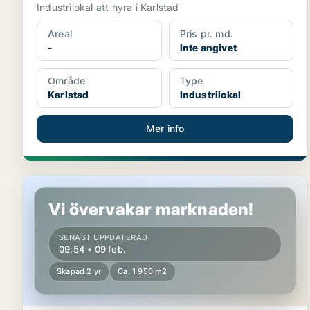
Industrilokal att hyra i Karlstad
Areal
Pris pr. md.
-
Inte angivet
Område
Type
Karlstad
Industrilokal
Mer info
Butikslokal i Säffle
Vi övervakar marknaden!
SENAST UPPDATERAD
09:54 • 09 feb.
Skapad 2 yr
Ca. 1 950 m2