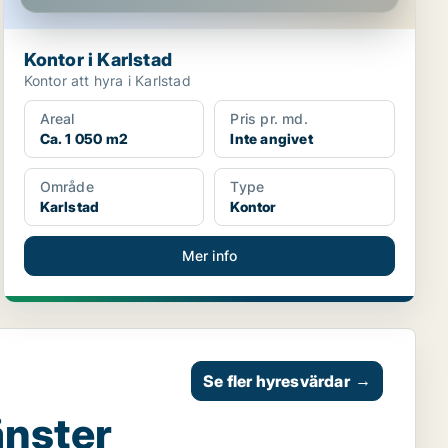
Kontor i Karlstad
Kontor att hyra i Karlstad
Areal
Pris pr. md.
Ca. 1 050 m2
Inte angivet
Område
Type
Karlstad
Kontor
Mer info
Se fler hyresvärdar
→
änster