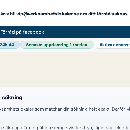
. Skriv till vip@verksamhetslokaler.se om ditt förråd saknas
s
Förråd på facebook
 24h
44
Senaste uppdatering
1 t sedan
Aktiva annons
n sökning
erksamhetslokaler som matchar din sökning helt exakt. Därför
sökning när det gäller exempelvis lokaltyp, läge, storlek elle