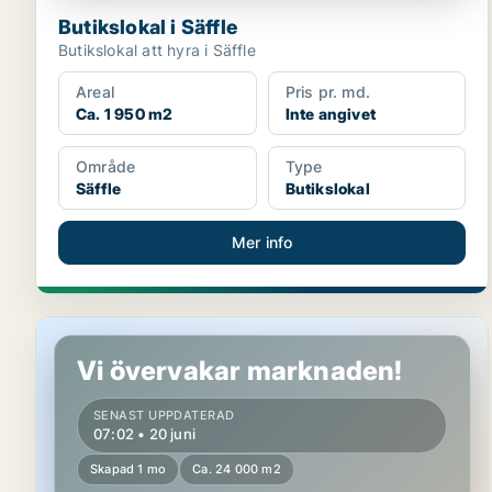
Butikslokal i Säffle
Butikslokal att hyra i Säffle
Areal
Pris pr. md.
Ca. 1 950 m2
Inte angivet
Område
Type
Säffle
Butikslokal
Mer info
Lager i Karlstad
Vi övervakar marknaden!
SENAST UPPDATERAD
07:02 • 20 juni
Skapad 1 mo
Ca. 24 000 m2