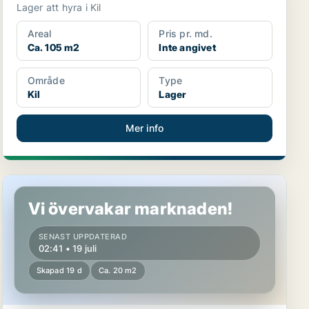
Lager att hyra i Kil
Areal
Pris pr. md.
Ca. 105 m2
Inte angivet
Område
Type
Kil
Lager
Mer info
Lager i Karlstad
Vi övervakar marknaden!
SENAST UPPDATERAD
02:41 • 19 juli
Skapad 19 d
Ca. 20 m2