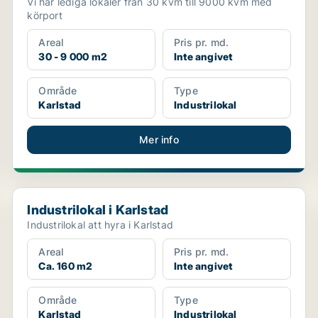
Vi har lediga lokaler från 30 kvm till 9000 kvm med
körport
Areal
Pris pr. md.
30 - 9 000 m2
Inte angivet
Område
Type
Karlstad
Industrilokal
Mer info
Industrilokal i Karlstad
Industrilokal i Karlstad
Industrilokal att hyra i Karlstad
Areal
Pris pr. md.
Ca. 160 m2
Inte angivet
Område
Type
Karlstad
Industrilokal