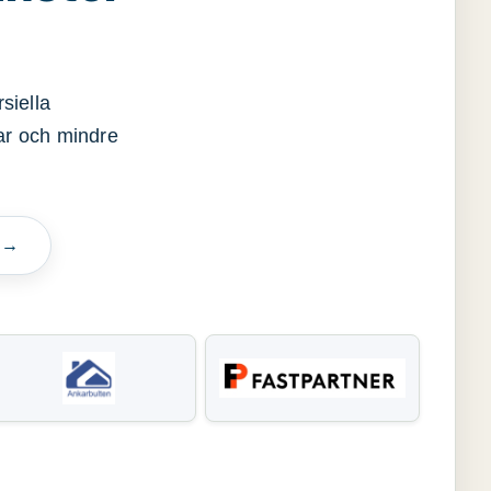
siella
gar och mindre
n →