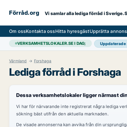
Förråd.org
Vi samlar alla lediga förråd i Sverige
Om oss
Kontakta oss
Hitta hyresgäst
Upprätta annon
VERKSAMHETSLOKALER.SE I DAG;
Uppdaterade
Värmland
Forshaga
Lediga förråd i Forshaga
Dessa verksamhetslokaler ligger närmast di
Vi har för närvarande inte registrerat några lediga v
sökning bäst utifrån den aktuella marknaden.
De visade annonserna kan avvika från din ursprungliga 