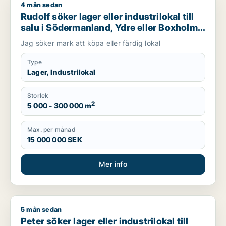
4 mån sedan
Rudolf söker lager eller industrilokal till salu i Södermanland,
Rudolf söker lager eller industrilokal till
salu i Södermanland, Ydre eller Boxholm
m.fl.
Jag söker mark att köpa eller färdig lokal
Type
Lager, Industrilokal
Storlek
2
5 000 - 300 000 m
Max. per månad
15 000 000 SEK
Mer info
5 mån sedan
Peter söker lager eller industrilokal till salu i Ödeshög, Ydre 
Peter söker lager eller industrilokal till