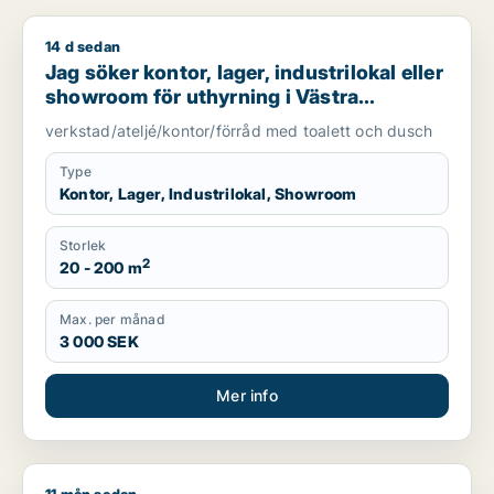
14 d sedan
Jag söker kontor, lager, industrilokal eller showroom för uth
Jag söker kontor, lager, industrilokal eller
showroom för uthyrning i Västra
Götaland
verkstad/ateljé/kontor/förråd med toalett och dusch
Type
Kontor, Lager, Industrilokal, Showroom
Storlek
2
20 - 200 m
Max. per månad
3 000 SEK
Mer info