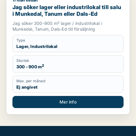
11 mån sedan
Jag söker lager eller industrilokal till salu i Munkedal, Tanum
Jag söker lager eller industrilokal till salu
i Munkedal, Tanum eller Dals-Ed
Jag söker 300-900 m² lager / industrilokal i
Munkedal, Tanum, Dals-Ed till försäljning
Type
Lager, Industrilokal
Storlek
2
300 - 900 m
Max. per månad
Ej angivet
Mer info