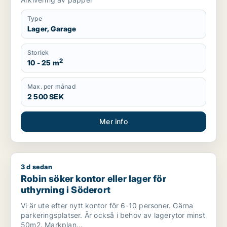
Type
Lager, Garage
Storlek
2
10 - 25 m
Max. per månad
2 500 SEK
Mer info
3 d sedan
Robin söker kontor eller lager för uthyrning i Söderort
Robin söker kontor eller lager för
uthyrning i Söderort
Vi är ute efter nytt kontor för 6-10 personer. Gärna
parkeringsplatser. Är också i behov av lagerytor minst
50m2. Markplan...