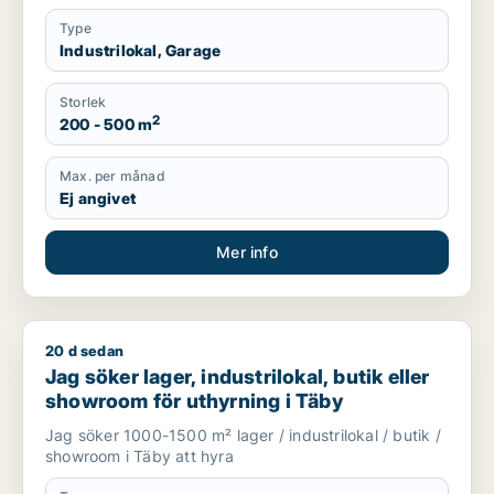
Type
Industrilokal, Garage
Storlek
2
200 - 500 m
Max. per månad
Ej angivet
Mer info
20 d sedan
Jag söker lager, industrilokal, butik eller showroom för uthyr
Jag söker lager, industrilokal, butik eller
showroom för uthyrning i Täby
Jag söker 1000-1500 m² lager / industrilokal / butik /
showroom i Täby att hyra