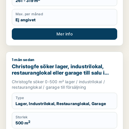
261 - 319 m
Max. per månad
Ej angivet
Mer info
1 mån sedan
Christogfe söker lager, industrilokal, restauranglokal eller g
Christogfe söker lager, industrilokal,
restauranglokal eller garage till salu i
Nykvarn, Stockholm Innerstad eller
Christogfe söker 0-500 m² lager / industrilokal /
Kungsholmen m.fl.
restauranglokal / garage till försäljning
Type
Lager, Industrilokal, Restauranglokal, Garage
Storlek
2
500 m