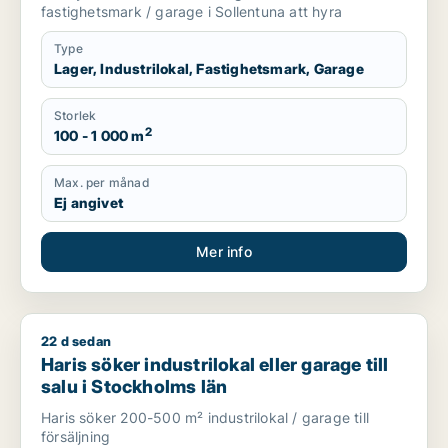
fastighetsmark / garage i Sollentuna att hyra
Type
Lager, Industrilokal, Fastighetsmark, Garage
Storlek
2
100 - 1 000 m
Max. per månad
Ej angivet
Mer info
22 d sedan
Haris söker industrilokal eller garage till salu i Stockholms lä
Haris söker industrilokal eller garage till
salu i Stockholms län
Haris söker 200-500 m² industrilokal / garage till
försäljning