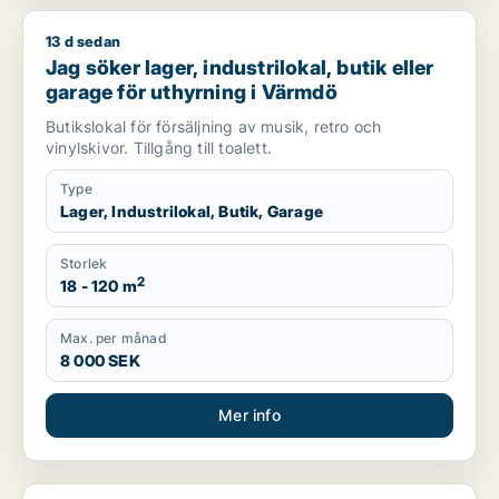
13 d sedan
Jag söker lager, industrilokal, butik eller garage för uthyrni
Jag söker lager, industrilokal, butik eller
garage för uthyrning i Värmdö
Butikslokal för försäljning av musik, retro och
vinylskivor. Tillgång till toalett.
Type
Lager, Industrilokal, Butik, Garage
Storlek
2
18 - 120 m
Max. per månad
8 000 SEK
Mer info