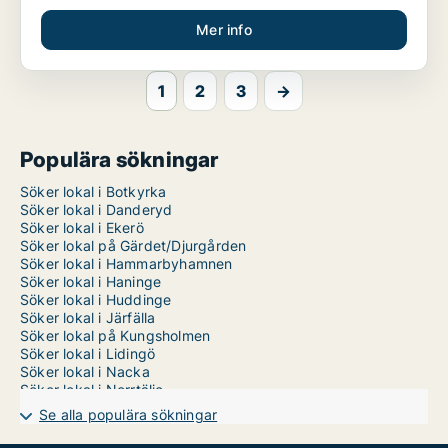
Mer info
1
2
3
→
Populära sökningar
Söker lokal i Botkyrka
Söker lokal i Danderyd
Söker lokal i Ekerö
Söker lokal på Gärdet/Djurgården
Söker lokal i Hammarbyhamnen
Söker lokal i Haninge
Söker lokal i Huddinge
Söker lokal i Järfälla
Söker lokal på Kungsholmen
Söker lokal i Lidingö
Söker lokal i Nacka
Söker lokal i Norrtälje
Söker lokal i Nykvarn
Se alla populära sökningar
Söker lokal i Nynäshamn
Söker lokal i Salem