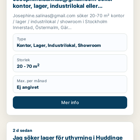
kontor, lager, industrilokal eller
showroom för uthyrning i Stockholm
Josephine.salinas@gmail.com söker 20-70 m² kontor
Innerstad, Östermalm eller
/ lager / industrilokal / showroom i Stockholm
Gärdet/Djurgården m.fl.
Innerstad, Östermalm, Gär...
Type
Kontor, Lager, Industrilokal, Showroom
Storlek
2
20 - 70 m
Max. per månad
Ej angivet
Mer info
2 d sedan
Jag söker lager för uthyrning i Huddinge eller Haninge
Jag söker lager för uthyrning i Huddinge