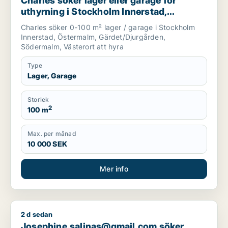
Charles söker lager eller garage för
uthyrning i Stockholm Innerstad,
Östermalm eller Gärdet/Djurgården m.fl.
Charles söker 0-100 m² lager / garage i Stockholm
Innerstad, Östermalm, Gärdet/Djurgården,
Södermalm, Västerort att hyra
Type
Lager, Garage
Storlek
2
100 m
Max. per månad
10 000 SEK
Mer info
2 d sedan
Josephine.salinas@gmail.com söker kontor, lager, industrilok
Josephine.salinas@gmail.com söker