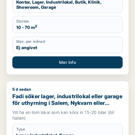
Kontor, Lager, Industrilokal, Butik, Klinik,
Showroom, Garage
Storlek
2
10 - 70 m
Max. per månad
Ej angivet
Mer info
5 d sedan
Fadi söker lager, industrilokal eller garage för uthyrning i Sa
Fadi söker lager, industrilokal eller garage
för uthyrning i Salem, Nykvarn eller
Södertälje m.fl.
Vill ha en tom lokal som kan köra in 15-20 bilar (bil
hallen)
Type