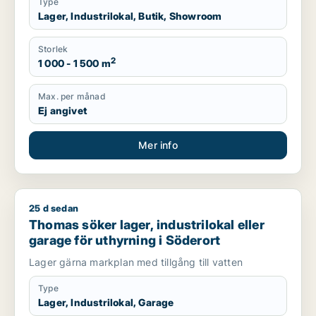
Type
Lager, Industrilokal, Butik, Showroom
Storlek
2
1 000 - 1 500 m
Max. per månad
Ej angivet
Mer info
25 d sedan
Thomas söker lager, industrilokal eller garage för uthyrning 
Thomas söker lager, industrilokal eller
garage för uthyrning i Söderort
Lager gärna markplan med tillgång till vatten
Type
Lager, Industrilokal, Garage