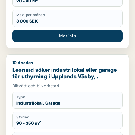
20 - 40 m
Max. per månad
3 000 SEK
Mer info
10 d sedan
Leonard söker industrilokal eller garage för uthyrning i Uppl
Leonard söker industrilokal eller garage
för uthyrning i Upplands Väsby,
Vallentuna eller Österåker m.fl.
Biltvätt och bilverkstad
Type
Industrilokal, Garage
Storlek
2
90 - 350 m