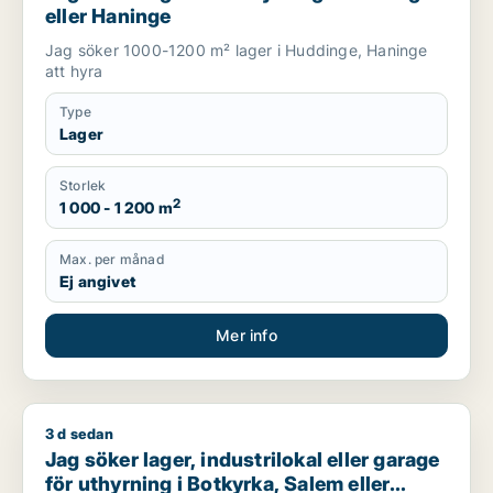
eller Haninge
Jag söker 1000-1200 m² lager i Huddinge, Haninge
att hyra
Type
Lager
Storlek
2
1 000 - 1 200 m
Max. per månad
Ej angivet
Mer info
3 d sedan
Jag söker lager, industrilokal eller garage för uthyrning i Bo
Jag söker lager, industrilokal eller garage
för uthyrning i Botkyrka, Salem eller