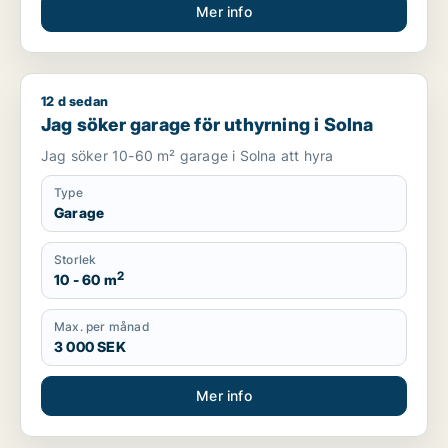
Mer info
12 d sedan
Jag söker garage för uthyrning i Solna
Jag söker garage för uthyrning i Solna
Jag söker 10-60 m² garage i Solna att hyra
Type
Garage
Storlek
2
10 - 60 m
Max. per månad
3 000 SEK
Mer info