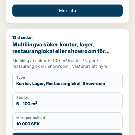
Mer info
12 d sedan
Multilingva söker kontor, lager, restauranglokal eller showroo
Multilingva söker kontor, lager,
restauranglokal eller showroom för
uthyrning i Västerort
Multilingva söker 5-100 m² kontor / lager /
restauranglokal / showroom i Västerort att hyra
Type
Kontor, Lager, Restauranglokal, Showroom
Storlek
2
5 - 100 m
Max. per månad
10 000 SEK