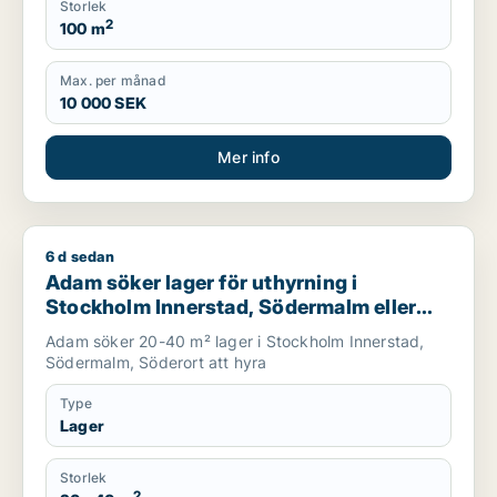
Storlek
2
100 m
Max. per månad
10 000 SEK
Mer info
6 d sedan
Adam söker lager för uthyrning i Stockholm Innerstad, Söde
Adam söker lager för uthyrning i
Stockholm Innerstad, Södermalm eller
Söderort
Adam söker 20-40 m² lager i Stockholm Innerstad,
Södermalm, Söderort att hyra
Type
Lager
Storlek
2