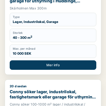
garage för uthyrning i Huddinge,
Botkyrka eller Sundbyberg m.fl.
Skärholmen Max 300m
Type
Lager, Industrilokal, Garage
Storlek
2
40 - 300 m
Max. per månad
10 000 SEK
Mer info
20 d sedan
Conny söker lager, industrilokal, fastighetsmark eller garage 
Conny söker lager, industrilokal,
fastighetsmark eller garage för uthyrning
i Sollentuna
Conny söker 100-1000 m² lager / industrilokal /