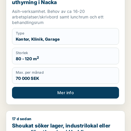
uthyrning i Nacka
Asih-verksamhet. Behov av ca 16-20
arbetsplatser/skrivbord samt lunchrum och ett
behandlingsrum
Type
Kontor, Klinik, Garage
Storlek
2
80 - 120 m
Max. per månad
70 000 SEK
Mer info
17 d sedan
Shoukat söker lager, industrilokal eller garage för uthyrning
Shoukat söker lager, industrilokal eller