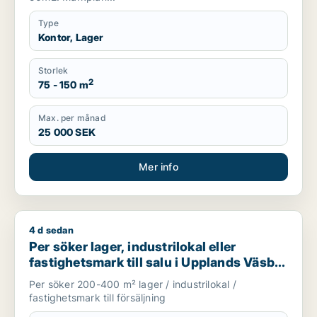
Type
Kontor, Lager
Storlek
2
75 - 150 m
Max. per månad
25 000 SEK
Mer info
4 d sedan
Per söker lager, industrilokal eller fastighetsmark till salu i
Per söker lager, industrilokal eller
fastighetsmark till salu i Upplands Väsby,
Vallentuna eller Huddinge m.fl.
Per söker 200-400 m² lager / industrilokal /
fastighetsmark till försäljning