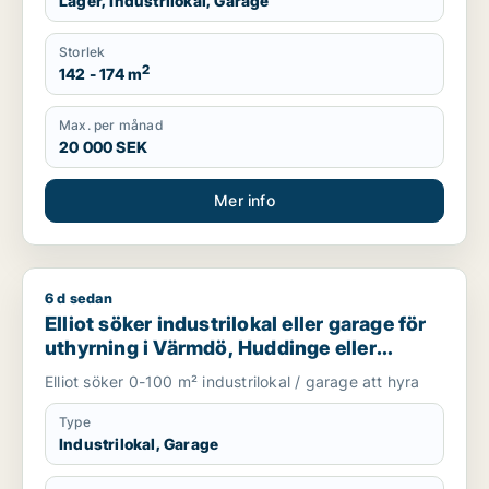
Lager, Industrilokal, Garage
Storlek
2
142 - 174 m
Max. per månad
20 000 SEK
Mer info
6 d sedan
Elliot söker industrilokal eller garage för uthyrning i Värmdö,
Elliot söker industrilokal eller garage för
uthyrning i Värmdö, Huddinge eller
Botkyrka m.fl.
Elliot söker 0-100 m² industrilokal / garage att hyra
Type
Industrilokal, Garage