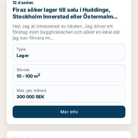
12 d sedan
Firaz söker lager till salu i Huddinge, Stockholm Innerstad el
Firaz söker lager till salu i Huddinge,
Stockholm Innerstad eller Östermalm
m.fl.
Hej! Jag är intresserad av lokalen. Jag driver ett
företag inom byggbranschen och söker en lokal där
jag kan förvara mi...
Type
Lager
Storlek
2
10 - 100 m
Max. per månad
300 000 SEK
Mer info