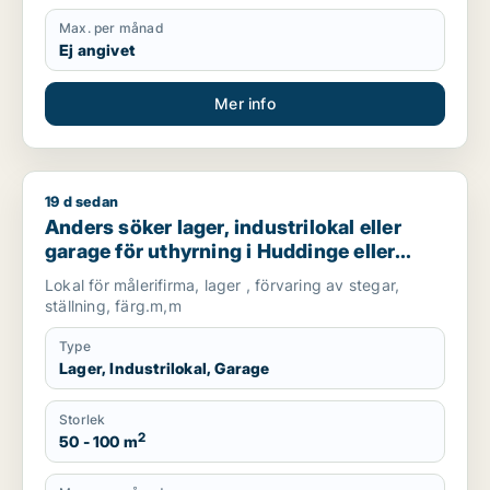
Max. per månad
Ej angivet
Mer info
19 d sedan
Anders söker lager, industrilokal eller garage för uthyrning 
Anders söker lager, industrilokal eller
garage för uthyrning i Huddinge eller
Haninge
Lokal för målerifirma, lager , förvaring av stegar,
ställning, färg.m,m
Type
Lager, Industrilokal, Garage
Storlek
2
50 - 100 m