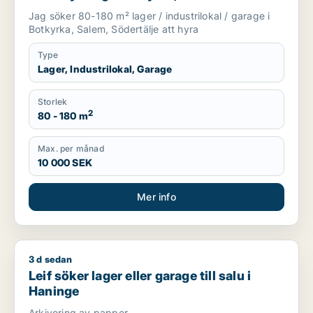
Södertälje
Jag söker 80-180 m² lager / industrilokal / garage i
Botkyrka, Salem, Södertälje att hyra
Type
Lager, Industrilokal, Garage
Storlek
2
80 - 180 m
Max. per månad
10 000 SEK
Mer info
3 d sedan
Leif söker lager eller garage till salu i Haninge
Leif söker lager eller garage till salu i
Haninge
Arkivering av papper