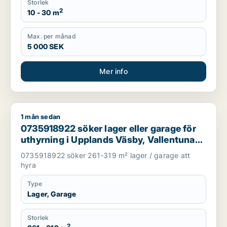
Storlek
2
10 - 30 m
Max. per månad
5 000 SEK
Mer info
1 mån sedan
0735918922 söker lager eller garage för uthyrning i Upplands 
0735918922 söker lager eller garage för
uthyrning i Upplands Väsby, Vallentuna
eller Järfälla m.fl.
0735918922 söker 261-319 m² lager / garage att
hyra
Type
Lager, Garage
Storlek
2