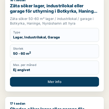
16 t sedan
Zäta söker lager, industrilokal eller garage för uthyrning i 
Zäta söker lager, industrilokal eller
garage för uthyrning i Botkyrka, Haninge
eller Nynäshamn
Zäta söker 50-60 m² lager / industrilokal / garage i
Botkyrka, Haninge, Nynäshamn att hyra
Type
Lager, Industrilokal, Garage
Storlek
2
50 - 60 m
Max. per månad
Ej angivet
Mer info
17 t sedan
Charles söker lager eller garage för uthyrning i Stockholm I