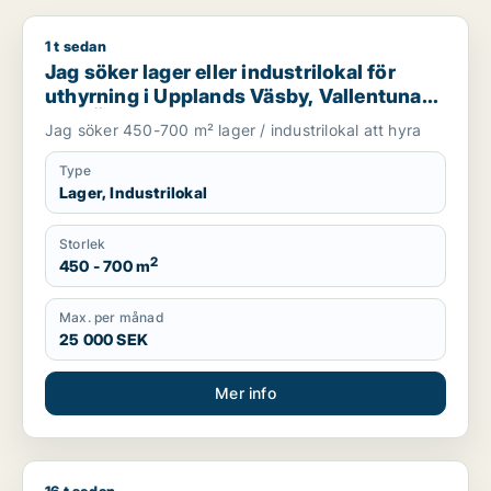
1 t sedan
Jag söker lager eller industrilokal för uthyrning i Upplands V
Jag söker lager eller industrilokal för
uthyrning i Upplands Väsby, Vallentuna
eller Österåker m.fl.
Jag söker 450-700 m² lager / industrilokal att hyra
Type
Lager, Industrilokal
Storlek
2
450 - 700 m
Max. per månad
25 000 SEK
Mer info