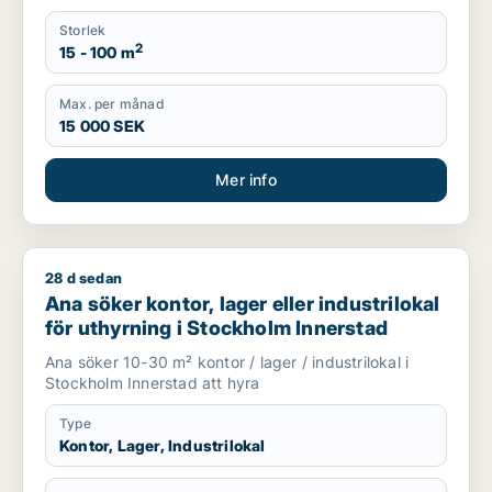
Storlek
2
15 - 100 m
Max. per månad
15 000 SEK
Mer info
28 d sedan
Ana söker kontor, lager eller industrilokal för uthyrning i St
Ana söker kontor, lager eller industrilokal
för uthyrning i Stockholm Innerstad
Ana söker 10-30 m² kontor / lager / industrilokal i
Stockholm Innerstad att hyra
Type
Kontor, Lager, Industrilokal