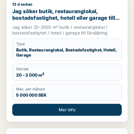
13 d sedan
Jag söker butik, restauranglokal, bostadsfastighet, hotell elle
Jag söker butik, restauranglokal,
bostadsfastighet, hotell eller garage till
salu i Stockholms län
Jag söker 20-2000 m² butik / restauranglokal /
bostadsfastighet / hotell / garage till försäljning
Type
Butik, Restauranglokal, Bostadsfastighet, Hotell,
Garage
Storlek
2
20 - 2 000 m
Max. per månad
5 000 000 SEK
Mer info