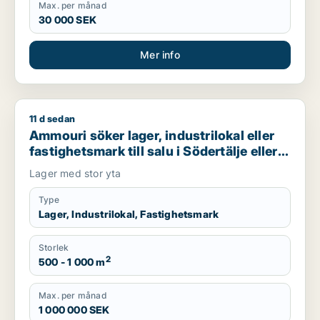
Max. per månad
30 000 SEK
Mer info
11 d sedan
Ammouri söker lager, industrilokal eller fastighetsmark till sal
Ammouri söker lager, industrilokal eller
fastighetsmark till salu i Södertälje eller
Söderort
Lager med stor yta
Type
Lager, Industrilokal, Fastighetsmark
Storlek
2
500 - 1 000 m
Max. per månad
1 000 000 SEK