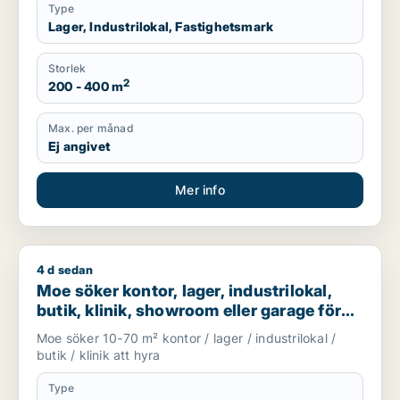
Type
Lager, Industrilokal, Fastighetsmark
Storlek
2
200 - 400 m
Max. per månad
Ej angivet
Mer info
4 d sedan
Moe söker kontor, lager, industrilokal, butik, klinik, showroo
Moe söker kontor, lager, industrilokal,
butik, klinik, showroom eller garage för
uthyrning i Stockholm
Moe söker 10-70 m² kontor / lager / industrilokal /
butik / klinik att hyra
Type