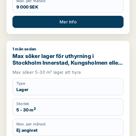
Max. per månad
9 000 SEK
Mer info
1 mån sedan
Max söker lager för uthyrning i Stockholm Innerstad, Kungsh
Max söker lager för uthyrning i
Stockholm Innerstad, Kungsholmen eller
Vasastan m.fl.
Max söker 5-30 m² lager att hyra
Type
Lager
Storlek
2
5 - 30 m
Max. per månad
Ej angivet