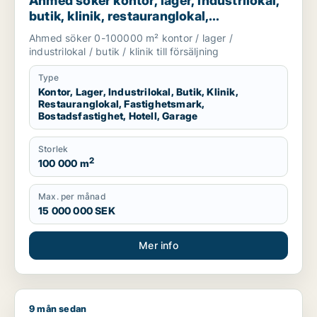
Ahmed söker kontor, lager, industrilokal,
butik, klinik, restauranglokal,
fastighetsmark, bostadsfastighet, hotell
Ahmed söker 0-100000 m² kontor / lager /
eller garage till salu i Nyköping,
industrilokal / butik / klinik till försäljning
Katrineholm eller Finspång m.fl.
Type
Kontor, Lager, Industrilokal, Butik, Klinik,
Restauranglokal, Fastighetsmark,
Bostadsfastighet, Hotell, Garage
Storlek
2
100 000 m
Max. per månad
15 000 000 SEK
Mer info
9 mån sedan
Conny söker garage till salu i Nyköping