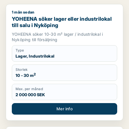
1 mån sedan
YOHEENA söker lager eller industrilokal till salu i Nyköping
YOHEENA söker lager eller industrilokal
till salu i Nyköping
YOHEENA söker 10-30 m² lager / industrilokal i
Nyköping till försäljning
Type
Lager, Industrilokal
Storlek
2
10 - 30 m
Max. per månad
2 000 000 SEK
Mer info