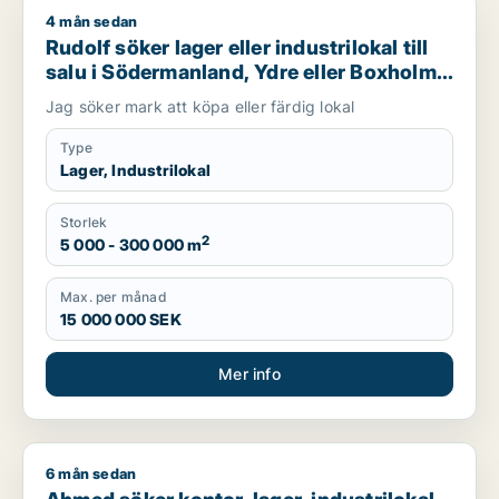
4 mån sedan
Rudolf söker lager eller industrilokal till salu i Södermanland,
Rudolf söker lager eller industrilokal till
salu i Södermanland, Ydre eller Boxholm
m.fl.
Jag söker mark att köpa eller färdig lokal
Type
Lager, Industrilokal
Storlek
2
5 000 - 300 000 m
Max. per månad
15 000 000 SEK
Mer info
6 mån sedan
Ahmed söker kontor, lager, industrilokal, butik, klinik, restau