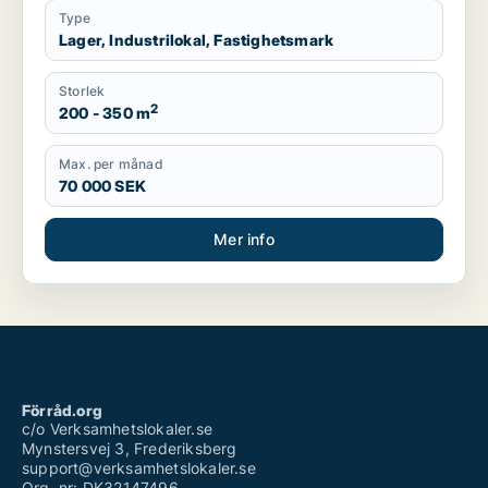
Type
Lager, Industrilokal, Fastighetsmark
Storlek
2
200 - 350 m
Max. per månad
70 000 SEK
Mer info
Förråd.org
c/o Verksamhetslokaler.se
Mynstersvej 3, Frederiksberg
support@verksamhetslokaler.se
Org. nr: DK32147496