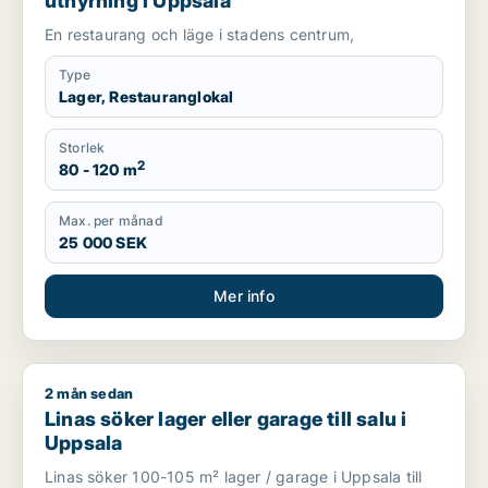
uthyrning i Uppsala
En restaurang och läge i stadens centrum,
Type
Lager, Restauranglokal
Storlek
2
80 - 120 m
Max. per månad
25 000 SEK
Mer info
2 mån sedan
Linas söker lager eller garage till salu i Uppsala
Linas söker lager eller garage till salu i
Uppsala
Linas söker 100-105 m² lager / garage i Uppsala till