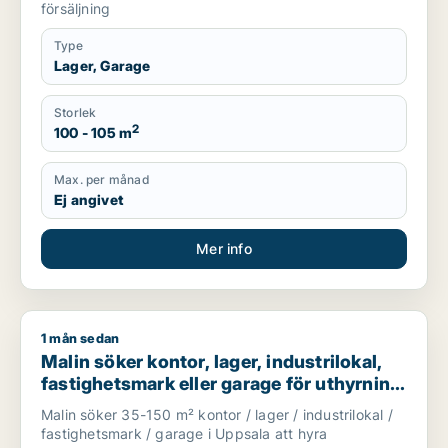
försäljning
Type
Lager, Garage
Storlek
2
100 - 105 m
Max. per månad
Ej angivet
Mer info
1 mån sedan
Malin söker kontor, lager, industrilokal, fastighetsmark eller
Malin söker kontor, lager, industrilokal,
fastighetsmark eller garage för uthyrning
i Uppsala
Malin söker 35-150 m² kontor / lager / industrilokal /
fastighetsmark / garage i Uppsala att hyra