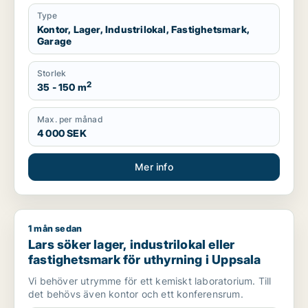
Type
Kontor, Lager, Industrilokal, Fastighetsmark,
Garage
Storlek
2
35 - 150 m
Max. per månad
4 000 SEK
Mer info
1 mån sedan
Lars söker lager, industrilokal eller fastighetsmark för uthyr
Lars söker lager, industrilokal eller
fastighetsmark för uthyrning i Uppsala
Vi behöver utrymme för ett kemiskt laboratorium. Till
det behövs även kontor och ett konferensrum.