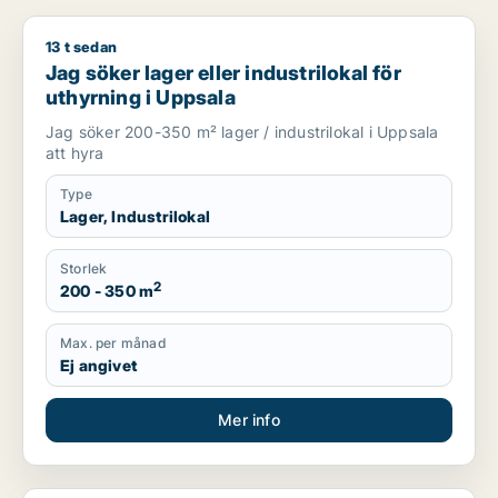
13 t sedan
Jag söker lager eller industrilokal för uthyrning i Uppsala
Jag söker lager eller industrilokal för
uthyrning i Uppsala
Jag söker 200-350 m² lager / industrilokal i Uppsala
att hyra
Type
Lager, Industrilokal
Storlek
2
200 - 350 m
Max. per månad
Ej angivet
Mer info