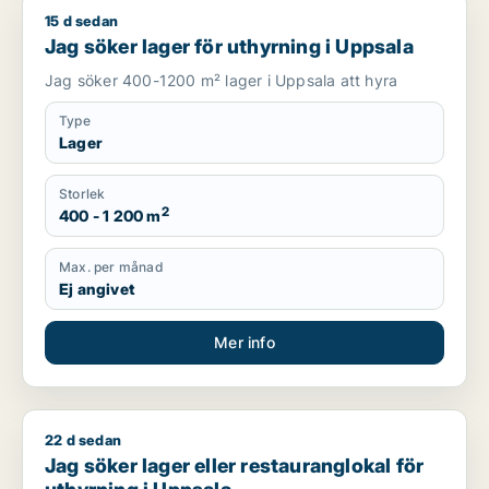
15 d sedan
Jag söker lager för uthyrning i Uppsala
Jag söker lager för uthyrning i Uppsala
Jag söker 400-1200 m² lager i Uppsala att hyra
Type
Lager
Storlek
2
400 - 1 200 m
Max. per månad
Ej angivet
Mer info
22 d sedan
Jag söker lager eller restauranglokal för uthyrning i Uppsala
Jag söker lager eller restauranglokal för