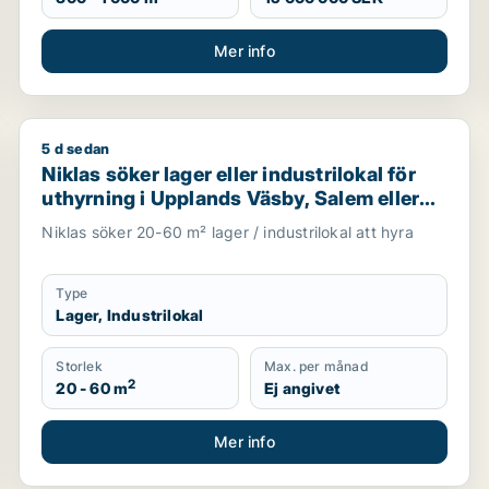
Mer info
5 d sedan
i Upplands Väsby, Vallentuna eller Järfälla m.fl.
Niklas söker lager eller industrilokal för uthyrning 
Niklas söker lager eller industrilokal för
uthyrning i Upplands Väsby, Salem eller
Upplands-Bro m.fl.
Niklas söker 20-60 m² lager / industrilokal att hyra
Type
Lager, Industrilokal
Storlek
Max. per månad
2
20 - 60 m
Ej angivet
Mer info