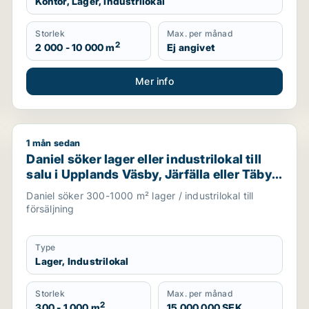
Kontor, Lager, Industrilokal
Storlek
Max. per månad
2
2 000 - 10 000 m
Ej angivet
Mer info
1 mån sedan
i Upplands Väsby, Vallentuna eller Järfälla m.fl.
Daniel söker lager eller industrilokal till salu i Uppla
Daniel söker lager eller industrilokal till
salu i Upplands Väsby, Järfälla eller Täby
m.fl.
Daniel söker 300-1000 m² lager / industrilokal till
försäljning
Type
Lager, Industrilokal
Storlek
Max. per månad
2
300 - 1 000 m
15 000 000 SEK