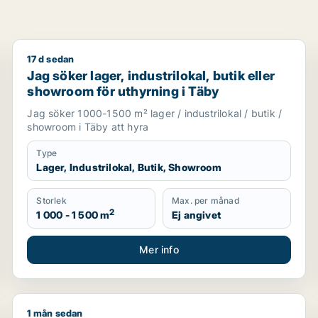
17 d sedan
ill salu i Upplands Väsby, Vallentuna eller Huddinge m.fl.
Jag söker lager, industrilokal, butik eller showroom 
Jag söker lager, industrilokal, butik eller
showroom för uthyrning i Täby
Jag söker 1000-1500 m² lager / industrilokal / butik /
showroom i Täby att hyra
Type
Lager, Industrilokal, Butik, Showroom
Storlek
Max. per månad
2
1 000 - 1 500 m
Ej angivet
Mer info
1 mån sedan
Jag söker kontor, lager, industrilokal, butik, fastighet