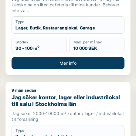
kanske ha en liten cafeteria till mina kunder. Behöver
inte va...
Type
Lager, Butik, Restauranglokal, Garage
Storlek
Max. per månad
2
30 - 100 m
10 000 SEK
Mer info
9 mån sedan
ller hotell till salu i Stockholms län
Jag söker kontor, lager eller industrilokal till salu i 
Jag söker kontor, lager eller industrilokal
till salu i Stockholms län
Jag söker 2000-10000 m² kontor / lager / industrilokal
till försäljning
Type