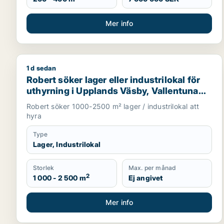
Mer info
1 d sedan
Robert söker lager eller industrilokal för uthyrning 
Robert söker lager eller industrilokal för
uthyrning i Upplands Väsby, Vallentuna
eller Järfälla m.fl.
Robert söker 1000-2500 m² lager / industrilokal att
hyra
Type
Lager, Industrilokal
Storlek
Max. per månad
2
1 000 - 2 500 m
Ej angivet
Mer info