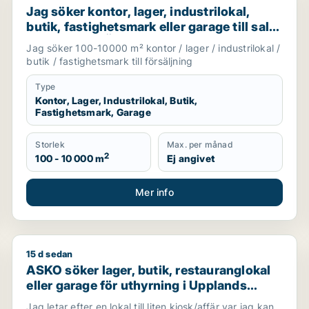
Jag söker kontor, lager, industrilokal,
butik, fastighetsmark eller garage till salu
i Vallentuna, Österåker eller Järfälla m.fl.
Jag söker 100-10000 m² kontor / lager / industrilokal /
butik / fastighetsmark till försäljning
Type
Kontor, Lager, Industrilokal, Butik,
Fastighetsmark, Garage
Storlek
Max. per månad
2
100 - 10 000 m
Ej angivet
Mer info
15 d sedan
ör uthyrning i Stockholms län
ASKO söker lager, butik, restauranglokal eller garage 
ASKO söker lager, butik, restauranglokal
eller garage för uthyrning i Upplands
Väsby, Vallentuna eller Järfälla m.fl.
Jag letar efter en lokal till liten kiosk/affär var jag kan