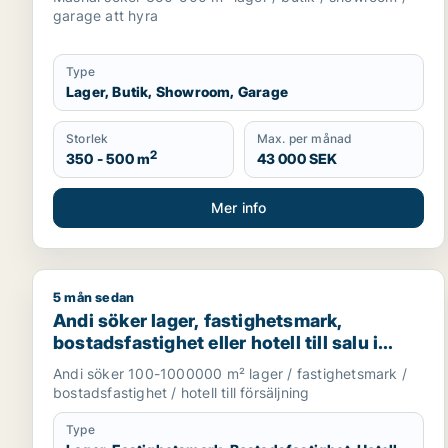
garage att hyra
Type
Lager, Butik, Showroom, Garage
Storlek
Max. per månad
2
350 - 500 m
43 000 SEK
Mer info
5 mån sedan
Andi söker lager, fastighetsmark, bostadsfastighet e
Andi söker lager, fastighetsmark,
bostadsfastighet eller hotell till salu i
Stockholms län
Andi söker 100-1000000 m² lager / fastighetsmark /
bostadsfastighet / hotell till försäljning
Type