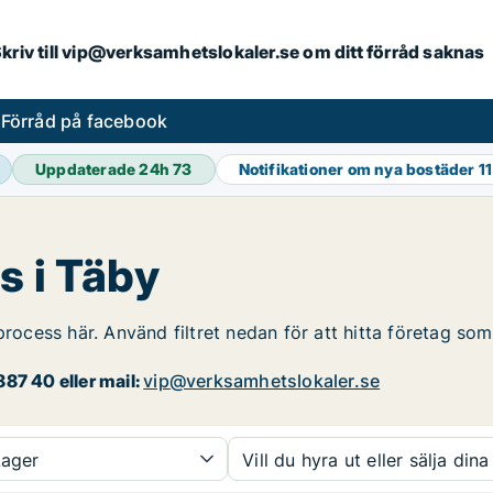
. Skriv till vip@verksamhetslokaler.se om ditt förråd saknas
s
Förråd på facebook
Uppdaterade 24h
73
Notifikationer om nya bostäder
1
s i Täby
process här. Använd filtret nedan för att hitta företag som
87 40 eller mail:
vip@verksamhetslokaler.se
ager
Vill du hyra ut eller sälja dina