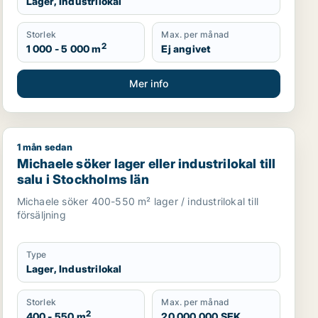
Lager, Industrilokal
Storlek
Max. per månad
2
1 000 - 5 000 m
Ej angivet
Mer info
1 mån sedan
nds Väsby, Järfälla eller Täby m.fl.
Michaele söker lager eller industrilokal till salu i Stoc
Michaele söker lager eller industrilokal till
salu i Stockholms län
Michaele söker 400-550 m² lager / industrilokal till
försäljning
Type
Lager, Industrilokal
Storlek
Max. per månad
2
400 - 550 m
20 000 000 SEK