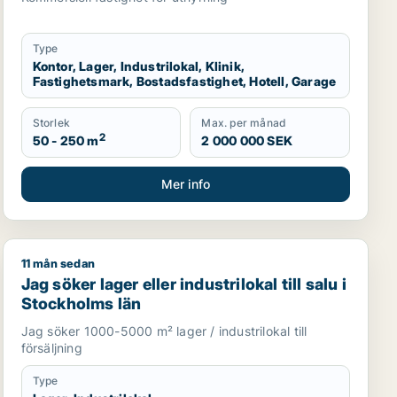
län
Type
Kontor, Lager, Industrilokal, Klinik,
Fastighetsmark, Bostadsfastighet, Hotell, Garage
Storlek
Max. per månad
2
50 - 250 m
2 000 000 SEK
Mer info
11 mån sedan
Stockholms län
Jag söker lager eller industrilokal till salu i Stockholms
Jag söker lager eller industrilokal till salu i
Stockholms län
Jag söker 1000-5000 m² lager / industrilokal till
försäljning
Type