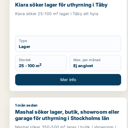
Kiara söker lager för uthyrning i Täby
Kiara söker 25-100 m² lager i Täby att hyra
Type
Lager
Storlek
Max. per månad
2
25 - 100 m
Ej angivet
Mer info
1 mån sedan
Mashal söker lager, butik, showroom eller garage f
Mashal söker lager, butik, showroom eller
garage för uthyrning i Stockholms län
Mashal söker 350-500 m² lager / butik / showroom /