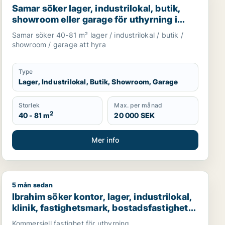
Samar söker lager, industrilokal, butik,
showroom eller garage för uthyrning i
Upplands Väsby, Järfälla eller Täby m.fl.
Samar söker 40-81 m² lager / industrilokal / butik /
showroom / garage att hyra
Type
Lager, Industrilokal, Butik, Showroom, Garage
Storlek
Max. per månad
2
40 - 81 m
20 000 SEK
Mer info
5 mån sedan
för uthyrning i Upplands Väsby, Vallentuna eller Järfälla m
Ibrahim söker kontor, lager, industrilokal, klinik, fasti
Ibrahim söker kontor, lager, industrilokal,
klinik, fastighetsmark, bostadsfastighet,
hotell eller garage till salu i Stockholms
Kommersiell fastighet för uthyrning