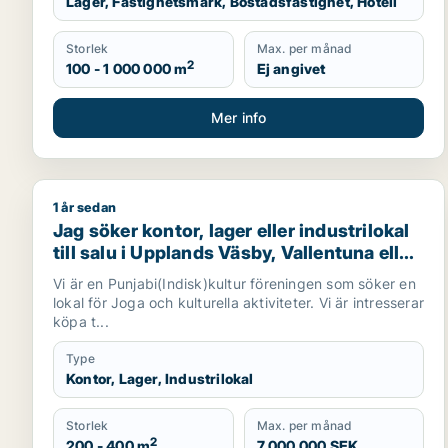
Lager, Fastighetsmark, Bostadsfastighet, Hotell
Storlek
Max. per månad
2
100 - 1 000 000 m
Ej angivet
Mer info
1 år sedan
Jag söker kontor, lager eller industrilokal till salu 
Jag söker kontor, lager eller industrilokal
till salu i Upplands Väsby, Vallentuna eller
Järfälla m.fl.
Vi är en Punjabi(Indisk)kultur föreningen som söker en
lokal för Joga och kulturella aktiviteter. Vi är intresserar
köpa t...
Type
Kontor, Lager, Industrilokal
Storlek
Max. per månad
2
200 - 400 m
7 000 000 SEK