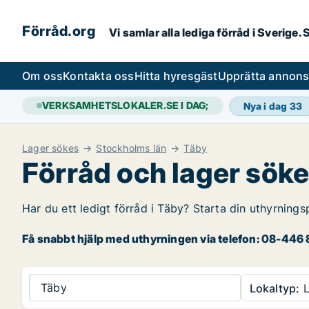
Förråd.org
Vi samlar alla lediga förråd i Sverige
Om oss
Kontakta oss
Hitta hyresgäst
Upprätta annon
VERKSAMHETSLOKALER.SE I DAG;
Nya i dag
33
Lager sökes
Stockholms län
Täby
Förråd och lager söke
Har du ett ledigt förråd i Täby? Starta din uthyrnings
Få snabbt hjälp med uthyrningen via telefon: 08-446 8
Täby
Lokaltyp:
L