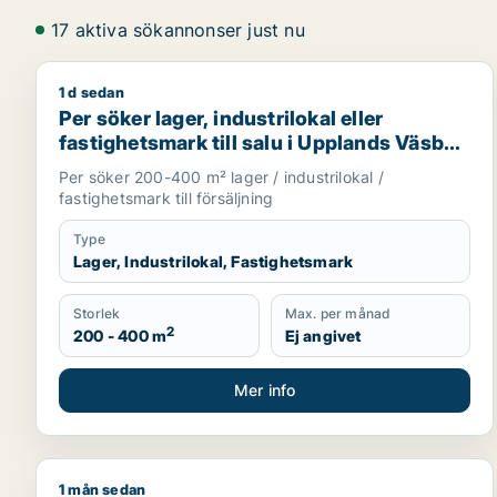
17 aktiva sökannonser just nu
1 d sedan
Per söker lager, industrilokal eller fastighetsmark t
Per söker lager, industrilokal eller
fastighetsmark till salu i Upplands Väsby,
Vallentuna eller Huddinge m.fl.
Per söker 200-400 m² lager / industrilokal /
fastighetsmark till försäljning
Type
Lager, Industrilokal, Fastighetsmark
Storlek
Max. per månad
2
200 - 400 m
Ej angivet
Mer info
1 mån sedan
Kiara söker lager för uthyrning i Täby