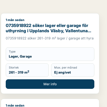
1 mån sedan
för uthyrning i Täby
0735918922 söker lager eller garage för uthyrning i Upp
0735918922 söker lager eller garage för
uthyrning i Upplands Väsby, Vallentuna
eller Järfälla m.fl.
0735918922 söker 261-319 m² lager / garage att hyra
Type
Lager, Garage
Storlek
Max. per månad
2
261 - 319 m
Ej angivet
Mer info
1 mån sedan
smark eller garage till salu i Vallentuna, Österåker eller Jär
Samar söker lager, industrilokal, butik, showroom eller