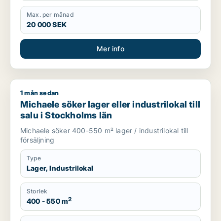
Max. per månad
20 000 SEK
Mer info
1 mån sedan
Michaele söker lager eller industrilokal till salu i Stockholms l
Michaele söker lager eller industrilokal till
salu i Stockholms län
Michaele söker 400-550 m² lager / industrilokal till
försäljning
Type
Lager, Industrilokal
Storlek
2
400 - 550 m