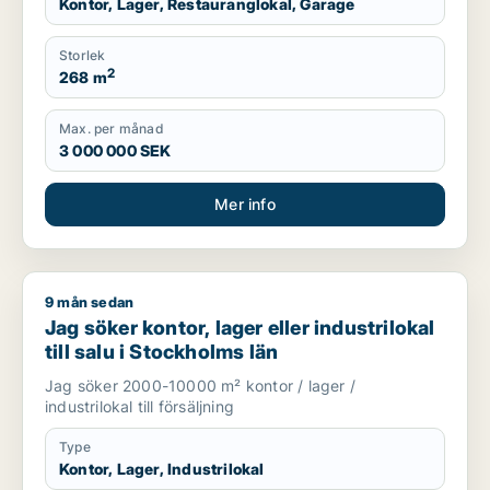
Kontor, Lager, Restauranglokal, Garage
Storlek
2
268 m
Max. per månad
3 000 000 SEK
Mer info
9 mån sedan
Jag söker kontor, lager eller industrilokal till salu i Stockholm
Jag söker kontor, lager eller industrilokal
till salu i Stockholms län
Jag söker 2000-10000 m² kontor / lager /
industrilokal till försäljning
Type
Kontor, Lager, Industrilokal