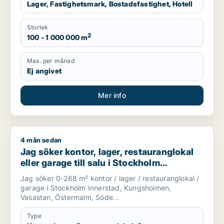
Lager, Fastighetsmark, Bostadsfastighet, Hotell
Storlek
2
100 - 1 000 000 m
Max. per månad
Ej angivet
Mer info
4 mån sedan
Jag söker kontor, lager, restauranglokal eller garage till sal
Jag söker kontor, lager, restauranglokal
eller garage till salu i Stockholm
Innerstad, Kungsholmen eller Vasastan
Jag söker 0-268 m² kontor / lager / restauranglokal /
m.fl.
garage i Stockholm Innerstad, Kungsholmen,
Vasastan, Östermalm, Söde...
Type