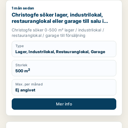
1 mån sedan
Christogfe söker lager, industrilokal, restauranglokal eller g
Christogfe söker lager, industrilokal,
restauranglokal eller garage till salu i
Nykvarn, Stockholm Innerstad eller
Christogfe söker 0-500 m² lager / industrilokal /
Kungsholmen m.fl.
restauranglokal / garage till försäljning
Type
Lager, Industrilokal, Restauranglokal, Garage
Storlek
2
500 m
Max. per månad
Ej angivet
Mer info