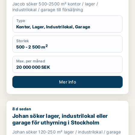
Danderyd eller Sollentuna m.fl.
Jacob söker 500-2500 m² kontor / lager /
industrilokal / garage till försäljning
Type
Kontor, Lager, Industrilokal, Garage
Storlek
2
500 - 2 500 m
Max. per månad
20 000 000 SEK
Mer info
8 d sedan
Johan söker lager, industrilokal eller garage för uthyrning i
Johan söker lager, industrilokal eller
garage för uthyrning i Stockholm
Johan söker 120-250 m² lager / industrilokal / garage