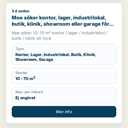
3 d sedan
Moe söker kontor, lager, industrilokal, butik, klinik, showroo
Moe söker kontor, lager, industrilokal,
butik, klinik, showroom eller garage för
uthyrning i Stockholm
Moe söker 10-70 m² kontor / lager / industrilokal /
butik / klinik att hyra
Type
Kontor, Lager, Industrilokal, Butik, Klinik,
Showroom, Garage
Storlek
2
10 - 70 m
Max. per månad
Ej angivet
Mer info