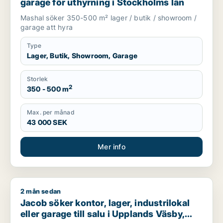
garage för uthyrning i Stockholms län
Mashal söker 350-500 m² lager / butik / showroom /
garage att hyra
Type
Lager, Butik, Showroom, Garage
Storlek
2
350 - 500 m
Max. per månad
43 000 SEK
Mer info
2 mån sedan
Jacob söker kontor, lager, industrilokal eller garage till sal
Jacob söker kontor, lager, industrilokal
eller garage till salu i Upplands Väsby,