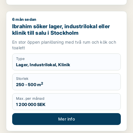
6 mån sedan
Ibrahim söker lager, industrilokal eller klinik till salu i Stockh
Ibrahim söker lager, industrilokal eller
klinik till salu i Stockholm
En stor öppen planlösning med två rum och kök och
toalett
Type
Lager, Industrilokal, Klinik
Storlek
2
250 - 500 m
Max. per månad
1 200 000 SEK
Mer info