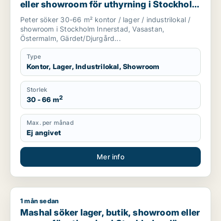
eller showroom för uthyrning i Stockholm
Innerstad, Vasastan eller Östermalm m.fl.
Peter söker 30-66 m² kontor / lager / industrilokal /
showroom i Stockholm Innerstad, Vasastan,
Östermalm, Gärdet/Djurgård...
Type
Kontor, Lager, Industrilokal, Showroom
Storlek
2
30 - 66 m
Max. per månad
Ej angivet
Mer info
1 mån sedan
Mashal söker lager, butik, showroom eller garage för uthyrni
Mashal söker lager, butik, showroom eller