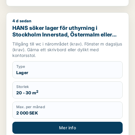
4 d sedan
HANS söker lager för uthyrning i Stockholm Innerstad, Öste
HANS söker lager för uthyrning i
Stockholm Innerstad, Östermalm eller
Gärdet/Djurgården
Tillgång till wc i närområdet (krav). Fönster m dagsljus
(krav). Gärna ett skrivbord eller dylikt med
kontorsstol.
Type
Lager
Storlek
2
20 - 30 m
Max. per månad
2 000 SEK
Mer info