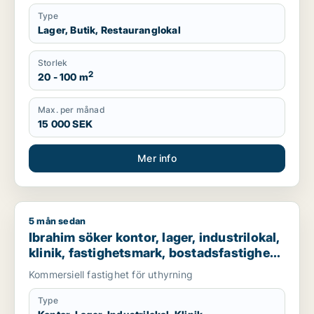
Type
Lager, Butik, Restauranglokal
Storlek
2
20 - 100 m
Max. per månad
15 000 SEK
Mer info
5 mån sedan
Ibrahim söker kontor, lager, industrilokal, klinik, fastighetsma
Ibrahim söker kontor, lager, industrilokal,
klinik, fastighetsmark, bostadsfastighet,
hotell eller garage till salu i Stockholms
Kommersiell fastighet för uthyrning
län
Type