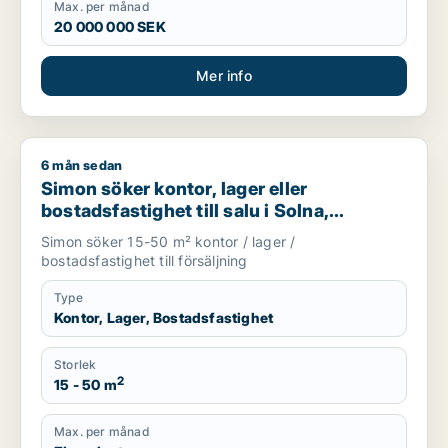
Max. per månad
20 000 000 SEK
Mer info
6 mån sedan
Simon söker kontor, lager eller bostadsfastighet till salu i S
Simon söker kontor, lager eller
bostadsfastighet till salu i Solna,
Stockholm Innerstad eller Kungsholmen
Simon söker 15-50 m² kontor / lager /
m.fl.
bostadsfastighet till försäljning
Type
Kontor, Lager, Bostadsfastighet
Storlek
2
15 - 50 m
Max. per månad