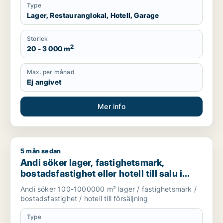
Type
Lager, Restauranglokal, Hotell, Garage
Storlek
2
20 - 3 000 m
Max. per månad
Ej angivet
Mer info
5 mån sedan
Andi söker lager, fastighetsmark, bostadsfastighet eller hotell
Andi söker lager, fastighetsmark,
bostadsfastighet eller hotell till salu i
Stockholms län
Andi söker 100-1000000 m² lager / fastighetsmark /
bostadsfastighet / hotell till försäljning
Type