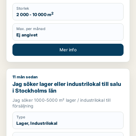
Storlek
2
2 000 - 10 000 m
Max. per månad
Ej angivet
Mer info
11 mån sedan
Jag söker lager eller industrilokal till salu i Stockholms län
Jag söker lager eller industrilokal till salu
i Stockholms län
Jag söker 1000-5000 m² lager / industrilokal till
försäljning
Type
Lager, Industrilokal