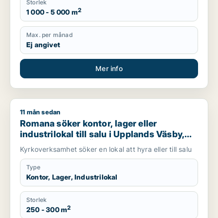
Storlek
2
1 000 - 5 000 m
Max. per månad
Ej angivet
Mer info
11 mån sedan
Romana söker kontor, lager eller industrilokal till salu i Uppl
Romana söker kontor, lager eller
industrilokal till salu i Upplands Väsby,
Vallentuna eller Österåker m.fl.
Kyrkoverksamhet söker en lokal att hyra eller till salu
Type
Kontor, Lager, Industrilokal
Storlek
2
250 - 300 m