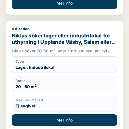
Mer info
6 d sedan
Niklas söker lager eller industrilokal för uthyrning i Uppland
Niklas söker lager eller industrilokal för
uthyrning i Upplands Väsby, Salem eller
Upplands-Bro m.fl.
Niklas söker 20-60 m² lager / industrilokal att hyra
Type
Lager, Industrilokal
Storlek
2
20 - 60 m
Max. per månad
Ej angivet
Mer info