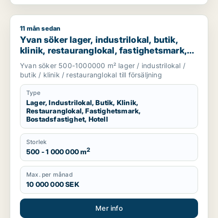
11 mån sedan
Yvan söker lager, industrilokal, butik, klinik, restauranglokal,
Yvan söker lager, industrilokal, butik,
klinik, restauranglokal, fastighetsmark,
bostadsfastighet eller hotell till salu i
Yvan söker 500-1000000 m² lager / industrilokal /
Stockholm
butik / klinik / restauranglokal till försäljning
Type
Lager, Industrilokal, Butik, Klinik,
Restauranglokal, Fastighetsmark,
Bostadsfastighet, Hotell
Storlek
2
500 - 1 000 000 m
Max. per månad
10 000 000 SEK
Mer info