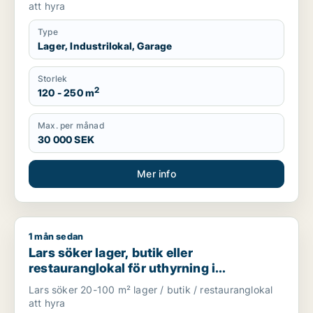
att hyra
Type
Lager, Industrilokal, Garage
Storlek
2
120 - 250 m
Max. per månad
30 000 SEK
Mer info
1 mån sedan
Lars söker lager, butik eller restauranglokal för uthyrning i
Lars söker lager, butik eller
restauranglokal för uthyrning i
Stockholm Innerstad, Kungsholmen eller
Lars söker 20-100 m² lager / butik / restauranglokal
Vasastan m.fl.
att hyra