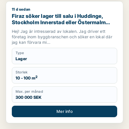
11 d sedan
Firaz söker lager till salu i Huddinge, Stockholm Innerstad el
Firaz söker lager till salu i Huddinge,
Stockholm Innerstad eller Östermalm
m.fl.
Hej! Jag är intresserad av lokalen. Jag driver ett
företag inom byggbranschen och söker en lokal där
jag kan förvara mi...
Type
Lager
Storlek
2
10 - 100 m
Max. per månad
300 000 SEK
Mer info