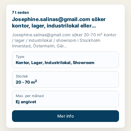
7 t sedan
Josephine.salinas@gmail.com söker kontor, lager, industrilok
Josephine.salinas@gmail.com söker
kontor, lager, industrilokal eller
showroom för uthyrning i Stockholm
Josephine.salinas@gmail.com söker 20-70 m² kontor
Innerstad, Östermalm eller
/ lager / industrilokal / showroom i Stockholm
Gärdet/Djurgården m.fl.
Innerstad, Östermalm, Gär...
Type
Kontor, Lager, Industrilokal, Showroom
Storlek
2
20 - 70 m
Max. per månad
Ej angivet
Mer info