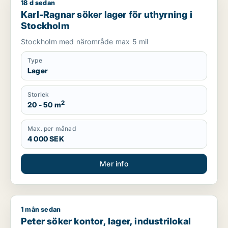
18 d sedan
Karl-Ragnar söker lager för uthyrning i Stockholm
Karl-Ragnar söker lager för uthyrning i
Stockholm
Stockholm med närområde max 5 mil
Type
Lager
Storlek
2
20 - 50 m
Max. per månad
4 000 SEK
Mer info
1 mån sedan
Peter söker kontor, lager, industrilokal eller showroom för u
Peter söker kontor, lager, industrilokal