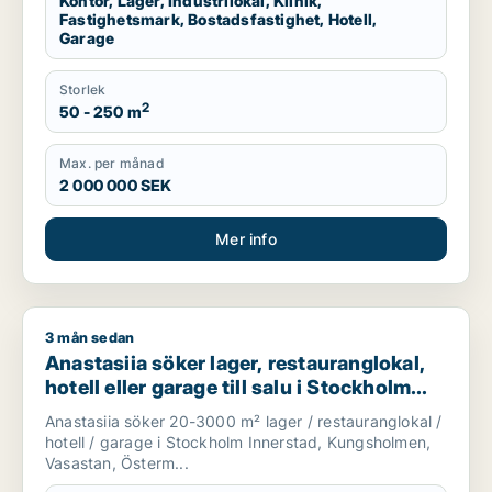
Kontor, Lager, Industrilokal, Klinik,
Fastighetsmark, Bostadsfastighet, Hotell,
Garage
Storlek
2
50 - 250 m
Max. per månad
2 000 000 SEK
Mer info
3 mån sedan
Anastasiia söker lager, restauranglokal, hotell eller garage t
Anastasiia söker lager, restauranglokal,
hotell eller garage till salu i Stockholm
Innerstad, Kungsholmen eller Vasastan
Anastasiia söker 20-3000 m² lager / restauranglokal /
m.fl.
hotell / garage i Stockholm Innerstad, Kungsholmen,
Vasastan, Österm...