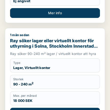
Ej angivet
Mer info
1 mån sedan
Ray söker lager eller virtuellt kontor för uthyrning i Solna, 
Ray söker lager eller virtuellt kontor för
uthyrning i Solna, Stockholm Innerstad
eller Kungsholmen m.fl.
Ray söker 90-240 m² lager / virtuellt kontor att hyra
Type
Lager, Virtuellt kontor
Storlek
2
90 - 240 m
Max. per månad
18 000 SEK