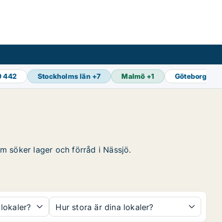
9 442
Stockholms län
+
7
Malmö
+
1
Göteborg
+
1
om söker lager och förråd i Nässjö.
 lokaler?
Hur stora är dina lokaler?