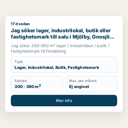
17 d sedan
r uthyrning i Nässjö
Jag söker lager, industrilokal, butik eller fastighetsma
Jag söker lager, industrilokal, butik eller
fastighetsmark till salu i Mjölby, Gnosjö
eller Mullsjö m.fl.
Jag söker 300-360 m² lager / industrilokal / butik /
fastighetsmark till försäljning
Type
Lager, Industrilokal, Butik, Fastighetsmark
Storlek
Max. per månad
2
300 - 360 m
Ej angivet
Mer info