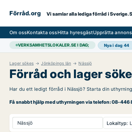
Förråd.org
Vi samlar alla lediga förråd i Sverige
Om oss
Kontakta oss
Hitta hyresgäst
Upprätta annon
VERKSAMHETSLOKALER.SE I DAG;
Nya i dag
44
Lager sökes
Jönköpings län
Nässjö
Förråd och lager söke
Har du ett ledigt förråd i Nässjö? Starta din uthyrnin
Få snabbt hjälp med uthyrningen via telefon: 08-446 8
Nässjö
Lokaltyp:
L