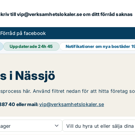
. Skriv till vip@verksamhetslokaler.se om ditt förråd saknas
s
Förråd på facebook
Uppdaterade 24h
45
Notifikationer om nya bostäder
1
s i Nässjö
gsprocess här. Använd filtret nedan för att hitta företag s
87 40 eller mail:
vip@verksamhetslokaler.se
ager
Vill du hyra ut eller sälja dina