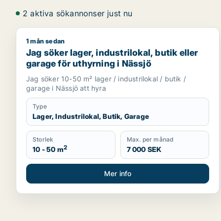
2 aktiva sökannonser just nu
1 mån sedan
Jag söker lager, industrilokal, butik eller garage fö
Jag söker lager, industrilokal, butik eller
garage för uthyrning i Nässjö
Jag söker 10-50 m² lager / industrilokal / butik /
garage i Nässjö att hyra
Type
Lager, Industrilokal, Butik, Garage
Storlek
Max. per månad
2
10 - 50 m
7 000 SEK
Mer info