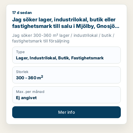
17 d sedan
Jag söker lager, industrilokal, butik eller fastighetsmark till sa
Jag söker lager, industrilokal, butik eller
fastighetsmark till salu i Mjölby, Gnosjö
eller Mullsjö m.fl.
Jag söker 300-360 m² lager / industrilokal / butik /
fastighetsmark till försäljning
Type
Lager, Industrilokal, Butik, Fastighetsmark
Storlek
2
300 - 360 m
Max. per månad
Ej angivet
Mer info