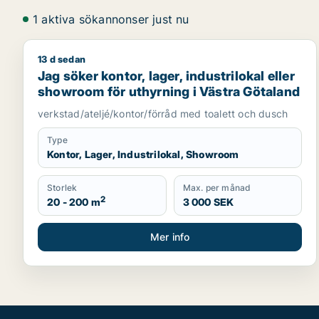
1 aktiva sökannonser just nu
13 d sedan
Jag söker kontor, lager, industrilokal eller showro
Jag söker kontor, lager, industrilokal eller
showroom för uthyrning i Västra Götaland
verkstad/ateljé/kontor/förråd med toalett och dusch
Type
Kontor, Lager, Industrilokal, Showroom
Storlek
Max. per månad
2
20 - 200 m
3 000 SEK
Mer info