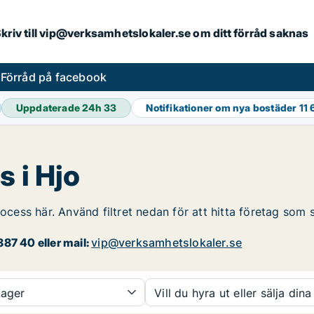
. Skriv till vip@verksamhetslokaler.se om ditt förråd saknas
s
Förråd på facebook
Uppdaterade 24h
33
Notifikationer om nya bostäder
11 
s i Hjo
rocess här. Använd filtret nedan för att hitta företag som 
87 40 eller mail:
vip@verksamhetslokaler.se
ager
Vill du hyra ut eller sälja dina