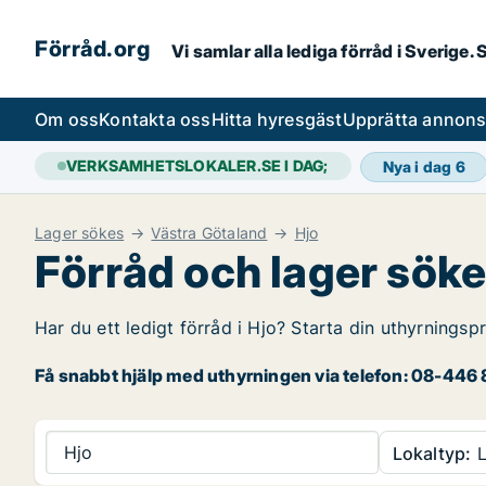
Förråd.org
Vi samlar alla lediga förråd i Sverige
Om oss
Kontakta oss
Hitta hyresgäst
Upprätta annon
VERKSAMHETSLOKALER.SE I DAG;
Nya i dag
6
Lager sökes
Västra Götaland
Hjo
Förråd och lager söke
Har du ett ledigt förråd i Hjo? Starta din uthyrningsp
Få snabbt hjälp med uthyrningen via telefon: 08-446 8
Hjo
Lokaltyp:
L