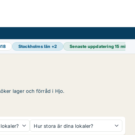
618
Stockholms län
+
2
Senaste uppdatering
15 min s
söker lager och förråd i Hjo.
 lokaler?
Hur stora är dina lokaler?