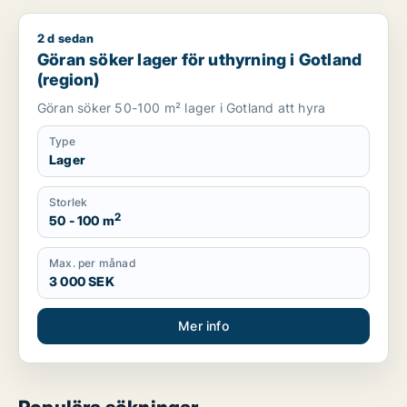
2 d sedan
Göran söker lager för uthyrning i Gotland (region)
Göran söker lager för uthyrning i Gotland
(region)
Göran söker 50-100 m² lager i Gotland att hyra
Type
Lager
Storlek
2
50 - 100 m
Max. per månad
3 000 SEK
Mer info