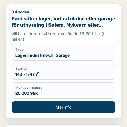
3 d sedan
Fadi söker lager, industrilokal eller garage för uthyrning i Sa
Fadi söker lager, industrilokal eller garage
för uthyrning i Salem, Nykvarn eller
Södertälje m.fl.
Vill ha en tom lokal som kan köra in 15-20 bilar (bil
hallen)
Type
Lager, Industrilokal, Garage
Storlek
2
142 - 174 m
Max. per månad
20 000 SEK
Mer info