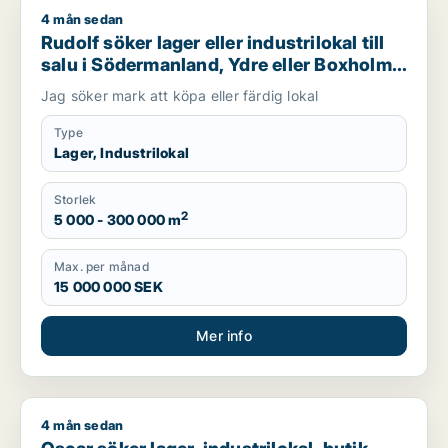
4 mån sedan
Rudolf söker lager eller industrilokal till salu i Södermanland,
Rudolf söker lager eller industrilokal till
salu i Södermanland, Ydre eller Boxholm
m.fl.
Jag söker mark att köpa eller färdig lokal
Type
Lager, Industrilokal
Storlek
2
5 000 - 300 000 m
Max. per månad
15 000 000 SEK
Mer info
4 mån sedan
Oscar söker lager, industrilokal, butik eller fastighetsmark till