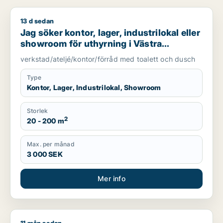
13 d sedan
Jag söker kontor, lager, industrilokal eller showroom för uth
Jag söker kontor, lager, industrilokal eller
showroom för uthyrning i Västra
Götaland
verkstad/ateljé/kontor/förråd med toalett och dusch
Type
Kontor, Lager, Industrilokal, Showroom
Storlek
2
20 - 200 m
Max. per månad
3 000 SEK
Mer info