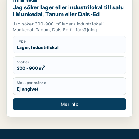
11 mån sedan
Jag söker lager eller industrilokal till salu i Munkedal, Tanum
Jag söker lager eller industrilokal till salu
i Munkedal, Tanum eller Dals-Ed
Jag söker 300-900 m² lager / industrilokal i
Munkedal, Tanum, Dals-Ed till försäljning
Type
Lager, Industrilokal
Storlek
2
300 - 900 m
Max. per månad
Ej angivet
Mer info