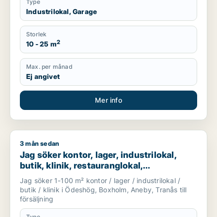
Type
Industrilokal, Garage
Storlek
2
10 - 25 m
Max. per månad
Ej angivet
Mer info
3 mån sedan
Jag söker kontor, lager, industrilokal, butik, klinik, restaura
Jag söker kontor, lager, industrilokal,
butik, klinik, restauranglokal,
fastighetsmark, bostadsfastighet, hotell
Jag söker 1-100 m² kontor / lager / industrilokal /
eller garage till salu i Ödeshög, Boxholm
butik / klinik i Ödeshög, Boxholm, Aneby, Tranås till
eller Aneby m.fl.
försäljning
Type