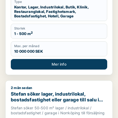
Type
Kontor, Lager, Industrilokal, Butik, Klinik,
Restauranglokal, Fastighetsmark,
Bostadsfastighet, Hotell, Garage
Storlek
2
1 - 500 m
Max. per månad
10 000 000 SEK
Mer info
2 mån sedan
Stefan söker lager, industrilokal, bostadsfastighet eller garag
Stefan söker lager, industrilokal,
bostadsfastighet eller garage till salu i
Norrköping
Stefan söker 50-500 m² lager / industrilokal /
bostadsfastighet / garage i Norrköping till försäljning