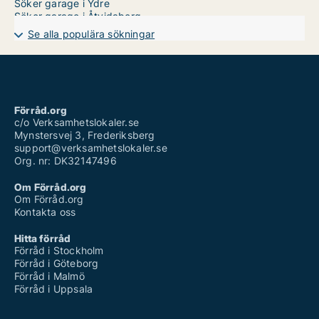
Söker garage i Ydre
Söker garage i Åtvidaberg
Söker garage i Ödeshög
Se alla populära sökningar
Förråd.org
c/o Verksamhetslokaler.se
Mynstersvej 3, Frederiksberg
support@verksamhetslokaler.se
Org. nr: DK32147496
Om Förråd.org
Om Förråd.org
Kontakta oss
Hitta förråd
Förråd i Stockholm
Förråd i Göteborg
Förråd i Malmö
Förråd i Uppsala