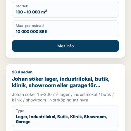
Storlek
2
100 - 10 000 m
Max. per månad
10 000 000 SEK
Mer info
23 d sedan
Johan söker lager, industrilokal, butik, klinik, showroom elle
Johan söker lager, industrilokal, butik,
klinik, showroom eller garage för
uthyrning i Norrköping
Johan söker 15-300 m² lager / industrilokal / butik /
klinik / showroom i Norrköping att hyra
Type
Lager, Industrilokal, Butik, Klinik, Showroom,
Garage