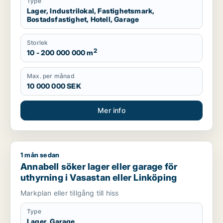
Type
Lager, Industrilokal, Fastighetsmark,
Bostadsfastighet, Hotell, Garage
Storlek
2
10 - 200 000 000 m
Max. per månad
10 000 000 SEK
Mer info
1 mån sedan
Annabell söker lager eller garage för uthyrning i Vasastan el
Annabell söker lager eller garage för
uthyrning i Vasastan eller Linköping
Markplan eller tillgång till hiss
Type
Lager, Garage