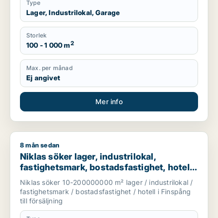
Type
Lager, Industrilokal, Garage
Storlek
2
100 - 1 000 m
Max. per månad
Ej angivet
Mer info
8 mån sedan
Niklas söker lager, industrilokal, fastighetsmark, bostadsfastig
Niklas söker lager, industrilokal,
fastighetsmark, bostadsfastighet, hotell
eller garage till salu i Finspång
Niklas söker 10-200000000 m² lager / industrilokal /
fastighetsmark / bostadsfastighet / hotell i Finspång
till försäljning