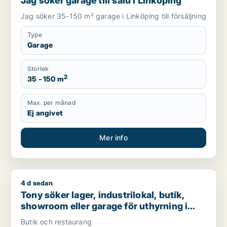
Jag söker garage till salu i Linköping
Jag söker 35-150 m² garage i Linköping till försäljning
Type
Garage
Storlek
2
35 - 150 m
Max. per månad
Ej angivet
Mer info
4 d sedan
Tony söker lager, industrilokal, butik, showroom eller garage
Tony söker lager, industrilokal, butik,
showroom eller garage för uthyrning i
Norrköping
Butik och restaurang