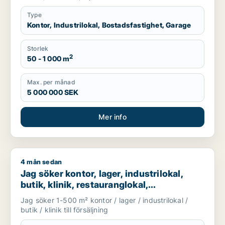
Type
Kontor, Industrilokal, Bostadsfastighet, Garage
Storlek
2
50 - 1 000 m
Max. per månad
5 000 000 SEK
Mer info
4 mån sedan
Jag söker kontor, lager, industrilokal, butik, klinik, restauran
Jag söker kontor, lager, industrilokal,
butik, klinik, restauranglokal,
fastighetsmark, bostadsfastighet, hotell
Jag söker 1-500 m² kontor / lager / industrilokal /
eller garage till salu i Linköping,
butik / klinik till försäljning
Falkenberg eller Varberg m.fl.