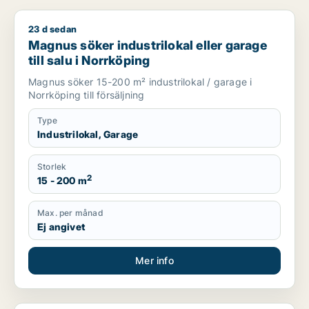
23 d sedan
Magnus söker industrilokal eller garage till salu i Norrköping
Magnus söker industrilokal eller garage
till salu i Norrköping
Magnus söker 15-200 m² industrilokal / garage i
Norrköping till försäljning
Type
Industrilokal, Garage
Storlek
2
15 - 200 m
Max. per månad
Ej angivet
Mer info