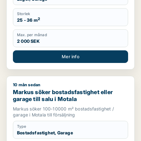
Storlek
2
25 - 36 m
Max. per månad
2 000 SEK
Mer info
10 mån sedan
Markus söker bostadsfastighet eller garage till salu i Motala
Markus söker bostadsfastighet eller
garage till salu i Motala
Markus söker 100-10000 m² bostadsfastighet /
garage i Motala till försäljning
Type
Bostadsfastighet, Garage