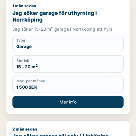
1 mån sedan
Jag söker garage för uthyrning i Norrköping
Jag söker garage för uthyrning i
Norrköping
Jag söker 15-20 m² garage i Norrköping att hyra
Type
Garage
Storlek
2
15 - 20 m
Max. per månad
1 500 SEK
Mer info
2 mån sedan
Jag söker garage till salu i Linköping