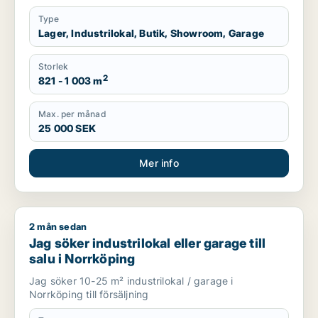
Type
Lager, Industrilokal, Butik, Showroom, Garage
Storlek
2
821 - 1 003 m
Max. per månad
25 000 SEK
Mer info
2 mån sedan
Jag söker industrilokal eller garage till salu i Norrköping
Jag söker industrilokal eller garage till
salu i Norrköping
Jag söker 10-25 m² industrilokal / garage i
Norrköping till försäljning