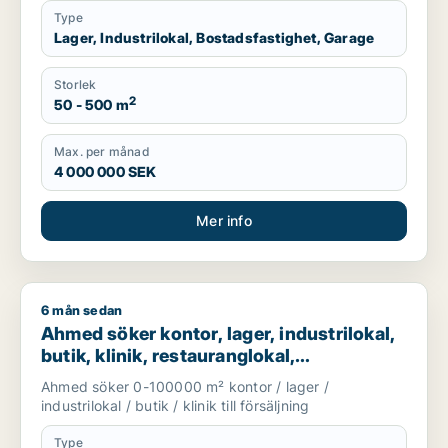
Type
Lager, Industrilokal, Bostadsfastighet, Garage
Storlek
2
50 - 500 m
Max. per månad
4 000 000 SEK
Mer info
6 mån sedan
Ahmed söker kontor, lager, industrilokal, butik, klinik, restau
Ahmed söker kontor, lager, industrilokal,
butik, klinik, restauranglokal,
fastighetsmark, bostadsfastighet, hotell
Ahmed söker 0-100000 m² kontor / lager /
eller garage till salu i Nyköping,
industrilokal / butik / klinik till försäljning
Katrineholm eller Finspång m.fl.
Type