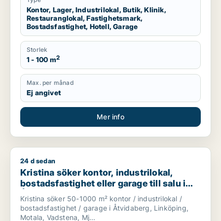
Kontor, Lager, Industrilokal, Butik, Klinik,
Restauranglokal, Fastighetsmark,
Bostadsfastighet, Hotell, Garage
Storlek
2
1 - 100 m
Max. per månad
Ej angivet
Mer info
24 d sedan
Kristina söker kontor, industrilokal, bostadsfastighet eller gar
Kristina söker kontor, industrilokal,
bostadsfastighet eller garage till salu i
Åtvidaberg, Linköping eller Motala m.fl.
Kristina söker 50-1000 m² kontor / industrilokal /
bostadsfastighet / garage i Åtvidaberg, Linköping,
Motala, Vadstena, Mj...