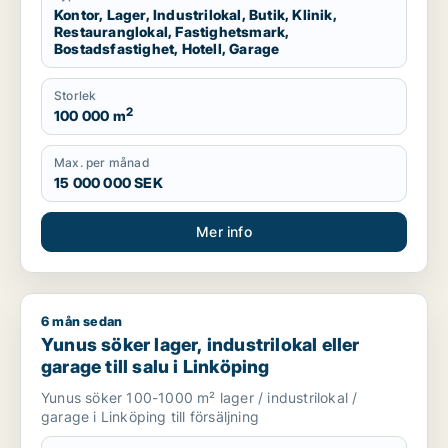
Kontor, Lager, Industrilokal, Butik, Klinik,
Restauranglokal, Fastighetsmark,
Bostadsfastighet, Hotell, Garage
Storlek
2
100 000 m
Max. per månad
15 000 000 SEK
Mer info
6 mån sedan
Yunus söker lager, industrilokal eller garage till salu i Linköpi
Yunus söker lager, industrilokal eller
garage till salu i Linköping
Yunus söker 100-1000 m² lager / industrilokal /
garage i Linköping till försäljning