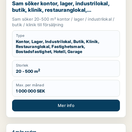
Sam söker kontor, lager, industrilokal,
butik, klinik, restauranglokal,
fastighetsmark, bostadsfastighet, hotell
Sam söker 20-500 m² kontor / lager / industrilokal /
eller garage till salu i Malmö
butik / klinik till försäljning
Type
Kontor, Lager, Industrilokal, Butik, Klinik,
Restauranglokal, Fastighetsmark,
Bostadsfastighet, Hotell, Garage
Storlek
2
20 - 500 m
Max. per månad
1 000 000 SEK
Mer info
4 mån sedan