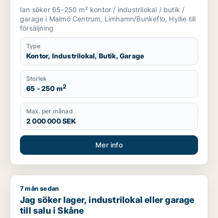
Limhamn/Bunkeflo eller Hyllie
Ian söker 65-250 m² kontor / industrilokal / butik /
garage i Malmö Centrum, Limhamn/Bunkeflo, Hyllie till
försäljning
Type
Kontor, Industrilokal, Butik, Garage
Storlek
2
65 - 250 m
Max. per månad
2 000 000 SEK
Mer info
7 mån sedan
Jag söker lager, industrilokal eller garage till salu i Skåne
Jag söker lager, industrilokal eller garage
till salu i Skåne