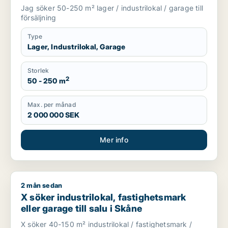
Jag söker 50-250 m² lager / industrilokal / garage till
försäljning
Type
Lager, Industrilokal, Garage
Storlek
2
50 - 250 m
Max. per månad
2 000 000 SEK
Mer info
2 mån sedan
X söker industrilokal, fastighetsmark eller garage till salu i 
X söker industrilokal, fastighetsmark
eller garage till salu i Skåne
X söker 40-150 m² industrilokal / fastighetsmark /