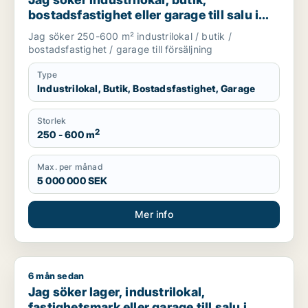
bostadsfastighet eller garage till salu i
Skåne
Jag söker 250-600 m² industrilokal / butik /
bostadsfastighet / garage till försäljning
Type
Industrilokal, Butik, Bostadsfastighet, Garage
Storlek
2
250 - 600 m
Max. per månad
5 000 000 SEK
Mer info
6 mån sedan
Jag söker lager, industrilokal, fastighetsmark eller garage ti
Jag söker lager, industrilokal,
fastighetsmark eller garage till salu i