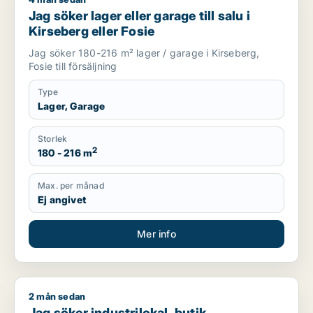
Jag söker lager eller garage till salu i Kirseberg eller Fosie
Jag söker lager eller garage till salu i
Kirseberg eller Fosie
Jag söker 180-216 m² lager / garage i Kirseberg,
Fosie till försäljning
Type
Lager, Garage
Storlek
2
180 - 216 m
Max. per månad
Ej angivet
Mer info
2 mån sedan
Jag söker industrilokal, butik, bostadsfastighet eller garage t
Jag söker industrilokal, butik,