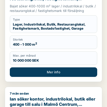
bostadsfastighet eller garage till salu i
Bajet söker 400-1000 m² lager / industrilokal / butik /
Lomma, Lund eller Malmö Centrum m.fl.
restauranglokal / fastighetsmark till försäljning
Type
Lager, Industrilokal, Butik, Restauranglokal,
Fastighetsmark, Bostadsfastighet, Garage
Storlek
2
400 - 1 000 m
Max. per månad
10 000 000 SEK
Mer info
7 mån sedan
Ian söker kontor, industrilokal, butik eller garage till salu i
Ian söker kontor, industrilokal, butik eller
garage till salu i Malmö Centrum,