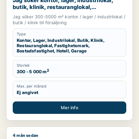
Jag söker kontor, lager, industrilokal,
butik, klinik, restauranglokal,
fastighetsmark, bostadsfastighet, hotell
Jag söker 300-5000 m² kontor / lager / industrilokal /
eller garage till salu i Malmö
butik / klinik till försäljning
Type
Kontor, Lager, Industrilokal, Butik, Klinik,
Restauranglokal, Fastighetsmark,
Bostadsfastighet, Hotell, Garage
Storlek
2
300 - 5 000 m
Max. per månad
Ej angivet
Mer info
4 mån sedan
Sam söker kontor, lager, industrilokal, butik, klinik, restaura