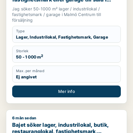
Malmö Centrum
Jag söker 50-1000 m² lager / industrilokal /
fastighetsmark / garage i Malmö Centrum till
försäljning
Type
Lager, Industrilokal, Fastighetsmark, Garage
Storlek
2
50 - 1 000 m
Max. per månad
Ej angivet
Mer info
6 mån sedan
Bajet söker lager, industrilokal, butik, restauranglokal, fast
Bajet söker lager, industrilokal, butik,
restauranglokal, fastighetsmark,