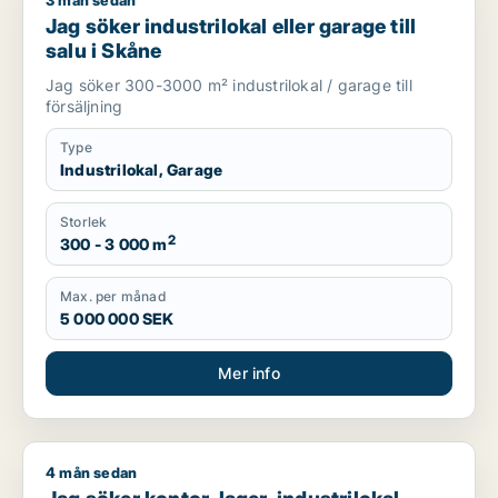
3 mån sedan
Jag söker industrilokal eller garage till salu i Skåne
Jag söker industrilokal eller garage till
salu i Skåne
Jag söker 300-3000 m² industrilokal / garage till
försäljning
Type
Industrilokal, Garage
Storlek
2
300 - 3 000 m
Max. per månad
5 000 000 SEK
Mer info
4 mån sedan
Jag söker kontor, lager, industrilokal, butik, klinik, restauran