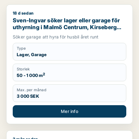
18 d sedan
Sven-Ingvar söker lager eller garage för uthyrning i Malmö C
Sven-Ingvar söker lager eller garage för
uthyrning i Malmö Centrum, Kirseberg
eller Husie m.fl.
Söker garage att hyra för husbil året runt
Type
Lager, Garage
Storlek
2
50 - 1 000 m
Max. per månad
3 000 SEK
Mer info