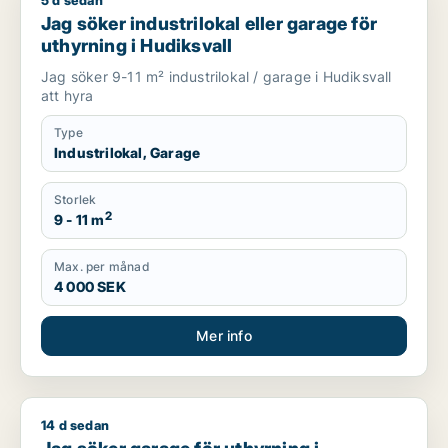
5 d sedan
Jag söker industrilokal eller garage för uthyrning i Hudiksval
Jag söker industrilokal eller garage för
uthyrning i Hudiksvall
Jag söker 9-11 m² industrilokal / garage i Hudiksvall
att hyra
Type
Industrilokal, Garage
Storlek
2
9 - 11 m
Max. per månad
4 000 SEK
Mer info
14 d sedan
Jag söker garage för uthyrning i Sandviken