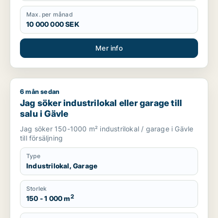
Max. per månad
10 000 000 SEK
Mer info
6 mån sedan
Jag söker industrilokal eller garage till salu i Gävle
Jag söker industrilokal eller garage till
salu i Gävle
Jag söker 150-1000 m² industrilokal / garage i Gävle
till försäljning
Type
Industrilokal, Garage
Storlek
2
150 - 1 000 m