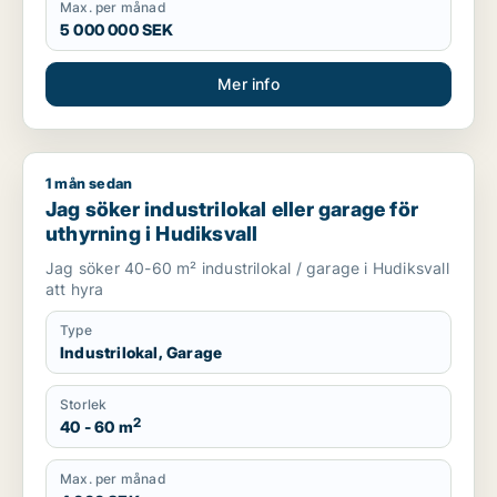
Max. per månad
5 000 000 SEK
Mer info
1 mån sedan
Jag söker industrilokal eller garage för uthyrning i Hudiksval
Jag söker industrilokal eller garage för
uthyrning i Hudiksvall
Jag söker 40-60 m² industrilokal / garage i Hudiksvall
att hyra
Type
Industrilokal, Garage
Storlek
2
40 - 60 m
Max. per månad