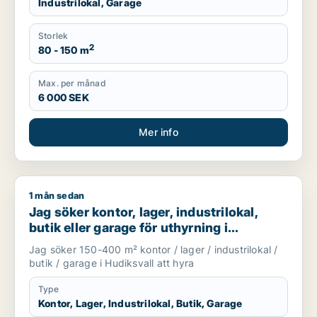
Industrilokal, Garage
Storlek
2
80 - 150 m
Max. per månad
6 000 SEK
Mer info
1 mån sedan
Jag söker kontor, lager, industrilokal, butik eller garage för 
Jag söker kontor, lager, industrilokal,
butik eller garage för uthyrning i
Hudiksvall
Jag söker 150-400 m² kontor / lager / industrilokal /
butik / garage i Hudiksvall att hyra
Type
Kontor, Lager, Industrilokal, Butik, Garage