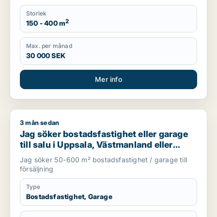
Storlek
2
150 - 400 m
Max. per månad
30 000 SEK
Mer info
3 mån sedan
Jag söker bostadsfastighet eller garage till salu i Uppsala,
Jag söker bostadsfastighet eller garage
till salu i Uppsala, Västmanland eller
Gävleborg
Jag söker 50-600 m² bostadsfastighet / garage till
försäljning
Type
Bostadsfastighet, Garage