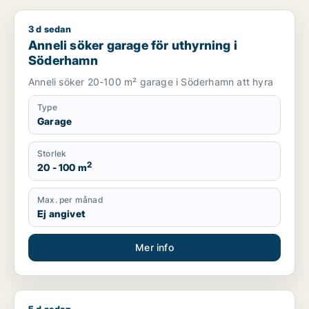
3 d sedan
Anneli söker garage för uthyrning i Söderhamn
Anneli söker garage för uthyrning i
Söderhamn
Anneli söker 20-100 m² garage i Söderhamn att hyra
Type
Garage
Storlek
2
20 - 100 m
Max. per månad
Ej angivet
Mer info