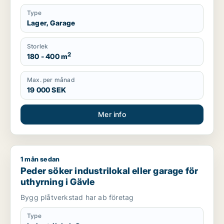
Type
Lager, Garage
Storlek
2
180 - 400 m
Max. per månad
19 000 SEK
Mer info
1 mån sedan
Peder söker industrilokal eller garage för uthyrning i Gävle
Peder söker industrilokal eller garage för
uthyrning i Gävle
Bygg plåtverkstad har ab företag
Type