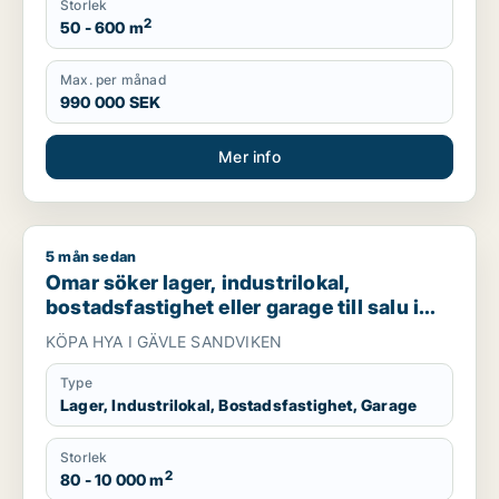
Storlek
2
50 - 600 m
Max. per månad
990 000 SEK
Mer info
5 mån sedan
Omar söker lager, industrilokal, bostadsfastighet eller garage 
Omar söker lager, industrilokal,
bostadsfastighet eller garage till salu i
Gävle eller Sandviken
KÖPA HYA I GÄVLE SANDVIKEN
Type
Lager, Industrilokal, Bostadsfastighet, Garage
Storlek
2
80 - 10 000 m