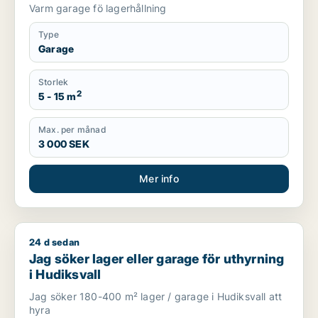
Varm garage fö lagerhållning
Type
Garage
Storlek
2
5 - 15 m
Max. per månad
3 000 SEK
Mer info
24 d sedan
Jag söker lager eller garage för uthyrning i Hudiksvall
Jag söker lager eller garage för uthyrning
i Hudiksvall
Jag söker 180-400 m² lager / garage i Hudiksvall att
hyra