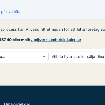
 på nytt här
.
gsprocess här. Använd filtret nedan för att hitta företag s
87 40 eller mail:
vip@verksamhetslokaler.se
p...
Vill du hyra ut eller sälja dina
Om Förråd.org