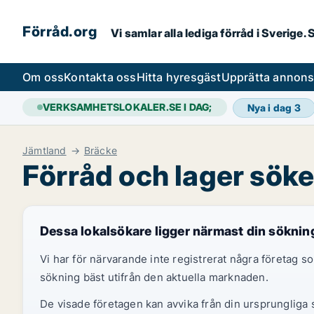
Förråd.org
Vi samlar alla lediga förråd i Sverige
Om oss
Kontakta oss
Hitta hyresgäst
Upprätta annon
VERKSAMHETSLOKALER.SE I DAG;
Nya i dag
3
Jämtland
Bräcke
Förråd och lager söke
Dessa lokalsökare ligger närmast din söknin
Vi har för närvarande inte registrerat några företag
sökning bäst utifrån den aktuella marknaden.
De visade företagen kan avvika från din ursprungliga s