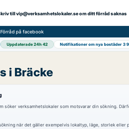
. Skriv till vip@verksamhetslokaler.se om ditt förråd saknas
s
Förråd på facebook
Uppdaterade 24h
42
Notifikationer om nya bostäder
3 
s i Bräcke
g
 som söker verksamhetslokaler som motsvarar din sökning. Därf
ökning när det gäller exempelvis lokaltyp, läge, storlek eller 