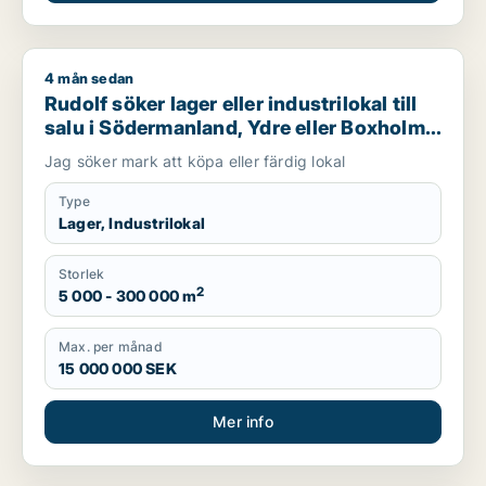
4 mån sedan
Rudolf söker lager eller industrilokal till salu i Södermanland,
Rudolf söker lager eller industrilokal till
salu i Södermanland, Ydre eller Boxholm
m.fl.
Jag söker mark att köpa eller färdig lokal
Type
Lager, Industrilokal
Storlek
2
5 000 - 300 000 m
Max. per månad
15 000 000 SEK
Mer info