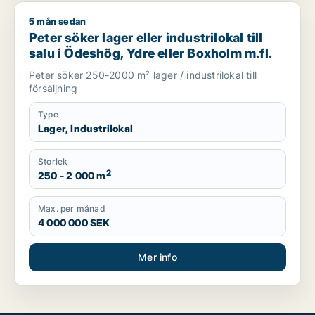
5 mån sedan
Peter söker lager eller industrilokal till salu i Ödeshög, Ydre 
Peter söker lager eller industrilokal till
salu i Ödeshög, Ydre eller Boxholm m.fl.
Peter söker 250-2000 m² lager / industrilokal till
försäljning
Type
Lager, Industrilokal
Storlek
2
250 - 2 000 m
Max. per månad
4 000 000 SEK
Mer info