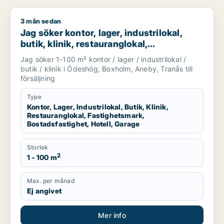
3 mån sedan
Jag söker kontor, lager, industrilokal, butik, klinik, restaura
Jag söker kontor, lager, industrilokal,
butik, klinik, restauranglokal,
fastighetsmark, bostadsfastighet, hotell
Jag söker 1-100 m² kontor / lager / industrilokal /
eller garage till salu i Ödeshög, Boxholm
butik / klinik i Ödeshög, Boxholm, Aneby, Tranås till
eller Aneby m.fl.
försäljning
Type
Kontor, Lager, Industrilokal, Butik, Klinik,
Restauranglokal, Fastighetsmark,
Bostadsfastighet, Hotell, Garage
Storlek
2
1 - 100 m
Max. per månad
Ej angivet
Mer info