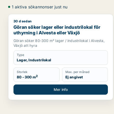
1 aktiva sökannonser just nu
30 d sedan
Göran söker lager eller industrilokal för uthyrning i
Göran söker lager eller industrilokal för
uthyrning i Alvesta eller Växjö
Göran söker 80-300 m² lager / industrilokal i Alvesta,
Växjö att hyra
Type
Lager, Industrilokal
Storlek
Max. per månad
2
80 - 300 m
Ej angivet
Mer info