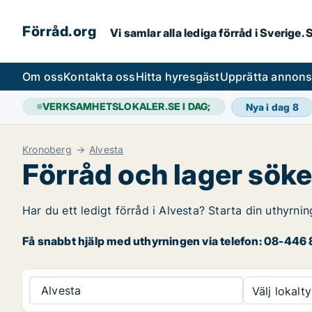
Förråd.org
Vi samlar alla lediga förråd i Sverige
Om oss
Kontakta oss
Hitta hyresgäst
Upprätta annon
VERKSAMHETSLOKALER.SE I DAG;
Nya i dag
8
Kronoberg
Alvesta
Förråd och lager söke
Har du ett ledigt förråd i Alvesta? Starta din uthyrni
Få snabbt hjälp med uthyrningen via telefon: 08-446 8
Alvesta
Välj lokalty