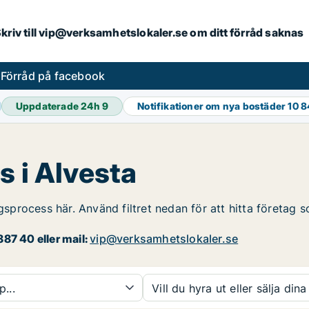
. Skriv till vip@verksamhetslokaler.se om ditt förråd saknas
s
Förråd på facebook
Uppdaterade 24h
9
Notifikationer om nya bostäder
10 
s i Alvesta
ngsprocess här. Använd filtret nedan för att hitta företag 
87 40 eller mail:
vip@verksamhetslokaler.se
p...
Vill du hyra ut eller sälja dina