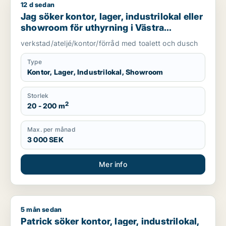
12 d sedan
Jag söker kontor, lager, industrilokal eller showroom för uth
Jag söker kontor, lager, industrilokal eller
showroom för uthyrning i Västra
Götaland
verkstad/ateljé/kontor/förråd med toalett och dusch
Type
Kontor, Lager, Industrilokal, Showroom
Storlek
2
20 - 200 m
Max. per månad
3 000 SEK
Mer info
5 mån sedan
Patrick söker kontor, lager, industrilokal, butik eller klinik till 
Patrick söker kontor, lager, industrilokal,