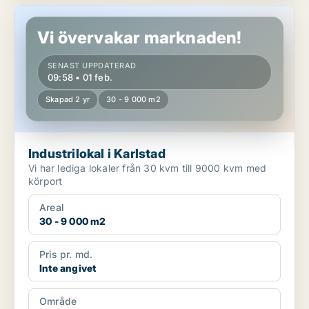
Industrilokal i Karlstad
Vi övervakar marknaden!
SENAST UPPDATERAD
09:58 • 01 feb.
Skapad 2 yr
30 - 9 000 m2
Industrilokal i Karlstad
Vi har lediga lokaler från 30 kvm till 9000 kvm med
körport
Areal
30 - 9 000 m2
Pris pr. md.
Inte angivet
Område