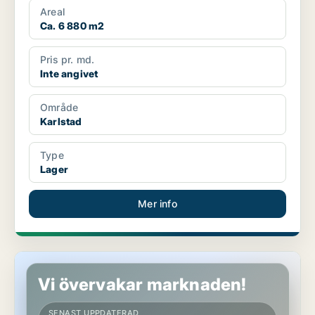
Areal
Ca. 6 880 m2
Pris pr. md.
Inte angivet
Område
Karlstad
Type
Lager
Mer info
Lager i Karlstad
Vi övervakar marknaden!
SENAST UPPDATERAD