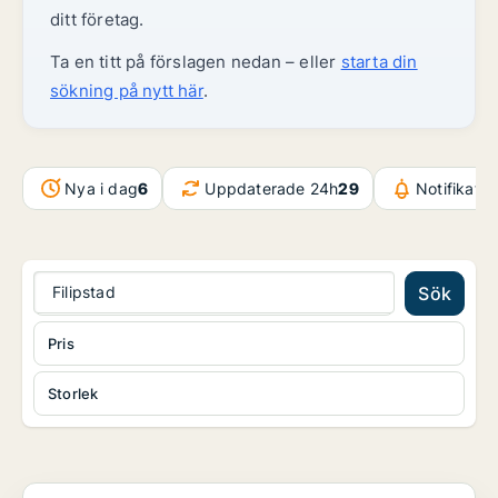
ditt företag.
Ta en titt på förslagen nedan – eller
starta din
sökning på nytt här
.
Nya i dag
6
Uppdaterade 24h
29
Notifikati
Filipstad
Sök
Pris
Storlek
Industrilokal i Kil