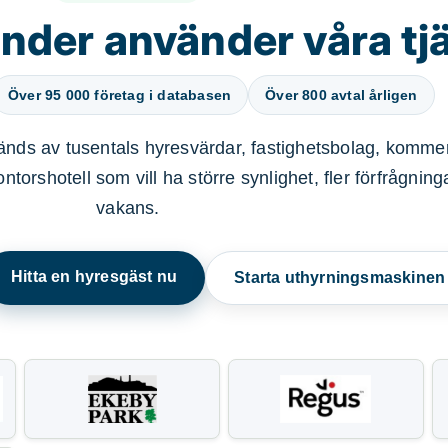
nder använder våra tj
Över 95 000 företag i databasen
Över 800 avtal årligen
nds av tusentals hyresvärdar, fastighetsbolag, kommer
ntorshotell som vill ha större synlighet, fler förfrågnin
vakans.
Hitta en hyresgäst nu
Starta uthyrningsmaskine