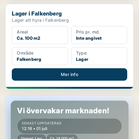
Lager i Falkenberg
Lager i Falkenberg
Lager att hyra i Falkenberg
Areal
Pris pr. md.
Ca. 100 m2
Inte angivet
Område
Type
Falkenberg
Lager
Mer info
Lager i Falkenberg
Vi övervakar marknaden!
SENAST UPPDATERAD
12:18 • 01 juli
Skapad 1 mo
Ca. 18 000 m2