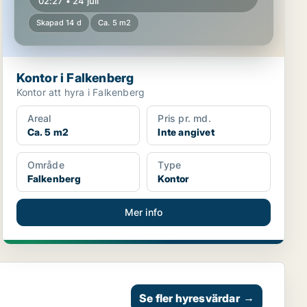
02:27 • 24 juli
Skapad 14 d
Ca. 5 m2
Kontor i Falkenberg
Kontor att hyra i Falkenberg
Areal
Pris pr. md.
Ca. 5 m2
Inte angivet
Område
Type
Falkenberg
Kontor
Mer info
Se fler hyresvärdar
→