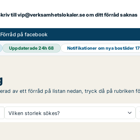
. Skriv till vip@verksamhetslokaler.se om ditt förråd saknas
s
Förråd på facebook
Uppdaterade 24h
68
Notifikationer om nya bostäder
17
g
rad av ett förråd på listan nedan, tryck då på rubriken för
Vilken storlek sökes?