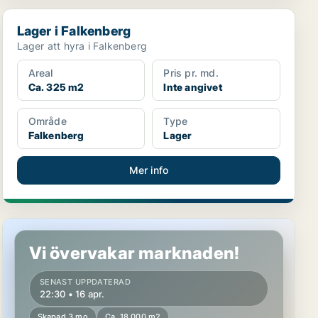
Lager i Falkenberg
Lager i Falkenberg
Lager att hyra i Falkenberg
Areal
Pris pr. md.
Ca. 325 m2
Inte angivet
Område
Type
Falkenberg
Lager
Mer info
Lager i Falkenberg
Vi övervakar marknaden!
SENAST UPPDATERAD
22:30 • 16 apr.
Skapad 3 mo
Ca. 18 000 m2