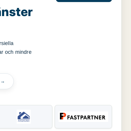
änster
siella
gar och mindre
n →