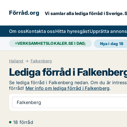
Förråd.org
Vi samlar alla lediga förråd i Sverige
Om oss
Kontakta oss
Hitta hyresgäst
Upprätta annon
VERKSAMHETSLOKALER.SE I DAG;
Nya i dag
18
Halland
Falkenberg
Lediga förråd i Falkenber
Se lediga förråd i Falkenberg nedan. Om du är intresse
förråd!
Mer info om lediga förråd i Falkenberg
.
Falkenberg
18 förråd