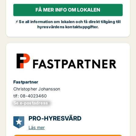
FÅ MER INFO OM LOKALEN
⚡ Se all information om lokalen och få direkt tillgång till
hyresvärdens kontaktuppgifter.
Fastpartner
Christopher Johansson
tlf: 08-4023460
Se e-postadress
xxxxxxxxxxxxxxx
PRO-HYRESVÄRD
Läs mer