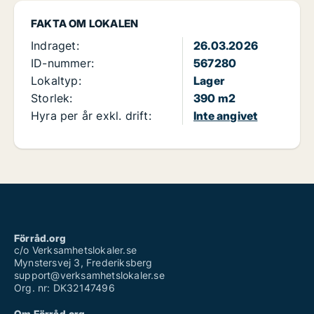
FAKTA OM LOKALEN
Indraget:
26.03.2026
ID-nummer:
567280
Lokaltyp:
Lager
Storlek:
390 m2
Hyra per år exkl. drift:
Inte angivet
Förråd.org
c/o Verksamhetslokaler.se
Mynstersvej 3, Frederiksberg
support@verksamhetslokaler.se
Org. nr: DK32147496
Om Förråd.org