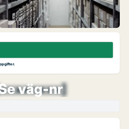
ppgifter.
[xxxxxxxx]
Se väg-nr