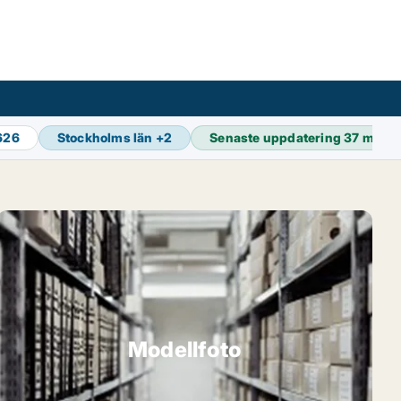
 626
Stockholms län
+
2
Senaste uppdatering
37 min s
Modellfoto