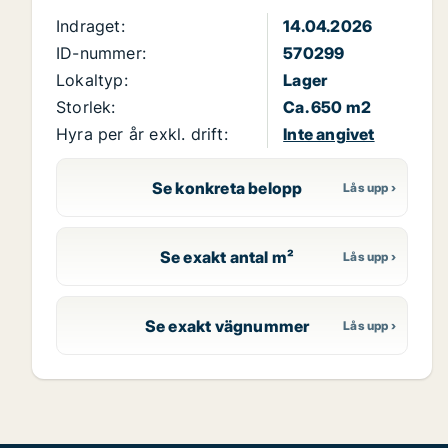
Indraget:
14.04.2026
ID-nummer:
570299
Lokaltyp:
Lager
Storlek:
Ca. 650 m2
Hyra per år exkl. drift:
Inte angivet
Se konkreta belopp
Se exakt antal m²
Se exakt vägnummer