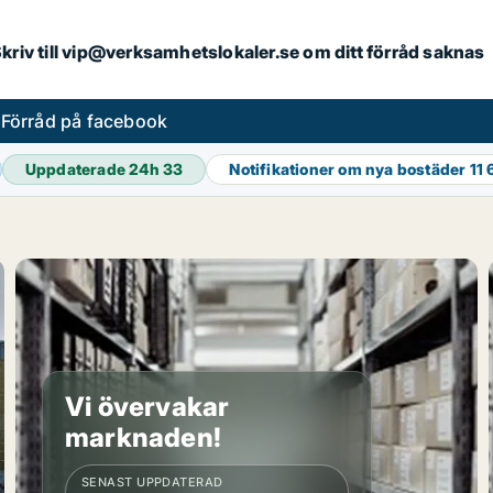
. Skriv till vip@verksamhetslokaler.se om ditt förråd saknas
s
Förråd på facebook
Uppdaterade 24h
33
Notifikationer om nya bostäder
11
Vi övervakar
marknaden!
SENAST UPPDATERAD