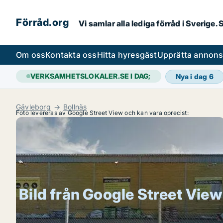
Förråd.org
Vi samlar alla lediga förråd i Sverige
Om oss
Kontakta oss
Hitta hyresgäst
Upprätta annon
VERKSAMHETSLOKALER.SE I DAG;
Nya i dag
6
Gävleborg
Bollnäs
Foto levereras av Google Street View och kan vara oprecist:
Bild från Google Street View