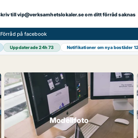
. Skriv till vip@verksamhetslokaler.se om ditt förråd saknas
s
Förråd på facebook
Uppdaterade 24h
73
Notifikationer om nya bostäder
1
Modellfoto