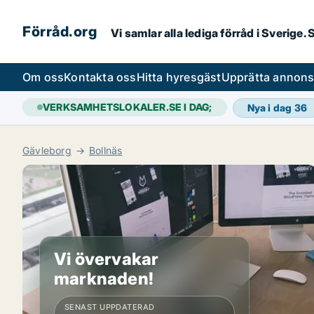
Förråd.org
Vi samlar alla lediga förråd i Sverige
Om oss
Kontakta oss
Hitta hyresgäst
Upprätta annon
VERKSAMHETSLOKALER.SE I DAG;
Nya i dag
36
Gävleborg
Bollnäs
Vi övervakar
marknaden!
SENAST UPPDATERAD