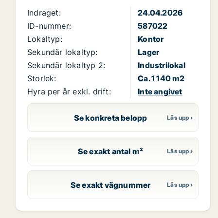
Indraget:
24.04.2026
ID-nummer:
587022
Lokaltyp:
Kontor
Sekundär lokaltyp:
Lager
Sekundär lokaltyp 2:
Industrilokal
Storlek:
Ca. 1 140 m2
Hyra per år exkl. drift:
Inte angivet
Se konkreta belopp
Se exakt antal m²
Se exakt vägnummer