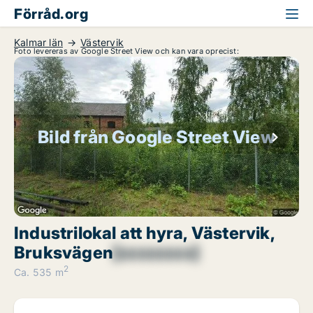
Förråd.org
Kalmar län
Västervik
Foto levereras av Google Street View och kan vara oprecist:
Bild från Google Street View
Industrilokal att hyra, Västervik,
Bruksvägen
[xxxxxxxx]
2
Ca. 535 m