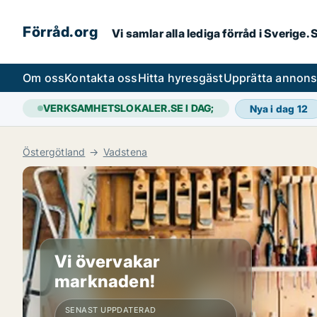
Förråd.org
Vi samlar alla lediga förråd i Sverige
Om oss
Kontakta oss
Hitta hyresgäst
Upprätta annon
VERKSAMHETSLOKALER.SE I DAG;
Nya i dag
12
Östergötland
Vadstena
Vi övervakar
marknaden!
SENAST UPPDATERAD