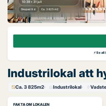
10:39 • 31 juli
Skapad 9 d
Ca. 3 825 m2
⚡ Se all
Industrilokal att 
Ca. 3 825m2
Industrilokal
Vadst
FAKTA OM LOKALEN