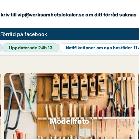
. Skriv till vip@verksamhetslokaler.se om ditt förråd saknas
s
Förråd på facebook
Uppdaterade 24h
13
Notifikationer om nya bostäder
11
Modellfoto