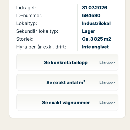
Indraget:
31.07.2026
ID-nummer:
594590
Lokaltyp:
Industrilokal
Sekundär lokaltyp:
Lager
Storlek:
Ca. 3 825 m2
Hyra per år exkl. drift:
Inte angivet
Se konkreta belopp
Se exakt antal m²
Se exakt vägnummer