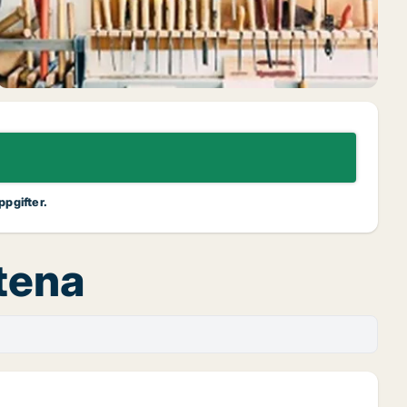
ppgifter.
stena